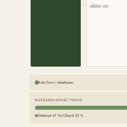
okänt sto
Foto finns i databasen
RASSAMMANSÄTTNING
Dölehäst 47 %
Okänd 53 %