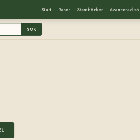
Start
Raser
Stamböcker
Avancerad sö
SÖK
EL