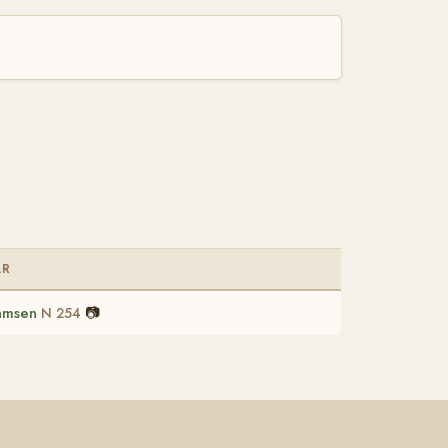
AR
amsen
📷
N 254