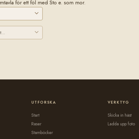
tamtavla för ett föl med Sto e. som mor.
UTFORSKA
VERKTYG
Start
Skicka in häst
Raser
Ladda upp foto
Stamböcker