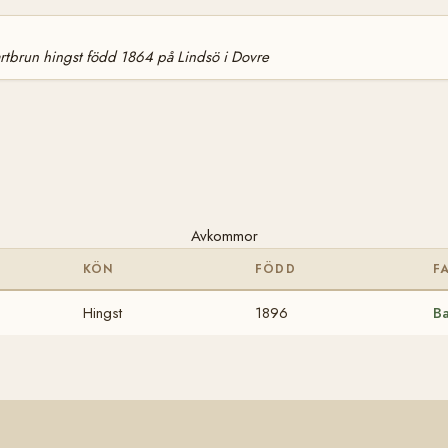
rtbrun hingst född 1864 på Lindsö i Dovre
Avkommor
KÖN
FÖDD
F
Hingst
1896
B