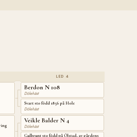
LED 4
Berdon N 108
Dölehäst
Svart sto född 1856 på Hole
Dölehäst
Veikle Balder N 4
ring
Dölehäst
Gulbrunt sto född på Ölstad, av gårdens