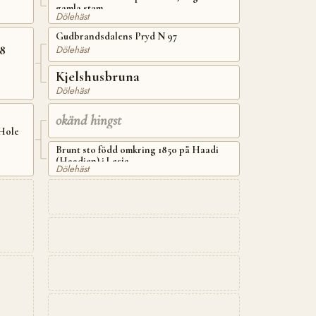
gamla stam
Dölehäst
Gudbrandsdalens Pryd N 97
8
Dölehäst
Kjelshusbruna
Dölehäst
okänd hingst
 Hole
Brunt sto född omkring 1850 på Haadi
(Haadien) i Lesja
Dölehäst