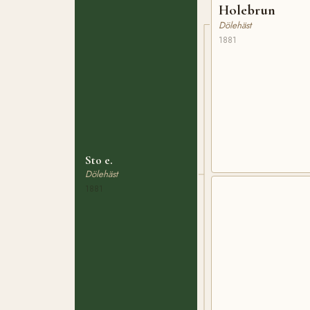
Holebrun
Dölehäst
1881
Sto e.
Dölehäst
1881