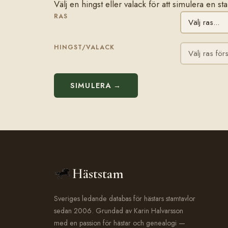
Välj en hingst eller valack för att simulera en s
RAS
HINGST/VALACK
SIMULERA →
Häststam
Sveriges ledande databas för hästars stamtavlor
sedan 2006. Grundad av Karin Halvarsson
med en passion för hästar och genealogi —