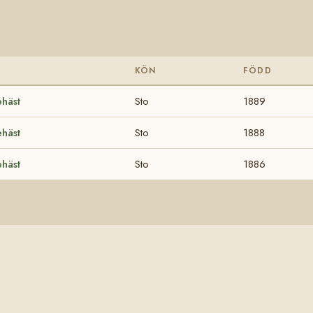
KÖN
FÖDD
häst
Sto
1889
häst
Sto
1888
häst
Sto
1886