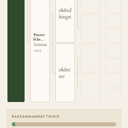
okänd
hingst
Fuxsto
från
Klokkeröd
Dölehäst
i Berg,
1844
av det
gamla
hästslaget
okänt
sto
RASSAMMANSÄTTNING