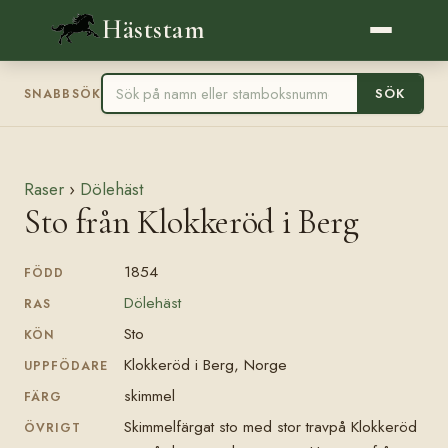
Häststam
SÖK
SNABBSÖK
Raser
›
Dölehäst
Sto från Klokkeröd i Berg
1854
FÖDD
Dölehäst
RAS
Sto
KÖN
Klokkeröd i Berg, Norge
UPPFÖDARE
skimmel
FÄRG
Skimmelfärgat sto med stor travpå Klokkeröd
ÖVRIGT