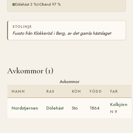
Dölehäst 3 %
Okänd 97 %
STOLINJE
Fuxsto från Klokkeröd i Berg, av det gamla hästslaget
Avkommor (1)
Avkommor
NAMN
RAS
KÖN
FÖDD
FAR
Kolbjörn
Nordstjernen
Dölehäst
Sto
1864
N 9