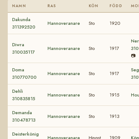
NAMN
RAS
KÖN
FÖDD
MO
Dakunda
Hannoveranare
Sto
1920
311392520
Ner
Diwra
Hannoveranare
Sto
1917
31
310035117
📷
Doma
Seg
Hannoveranare
Sto
1917
310770700
310
Dehli
Hannoveranare
Sto
1915
Hou
310835815
Demanda
Hannoveranare
Sto
1913
310478713
Deisterkönig
Hannoveranare
Hingst
1909
Kön