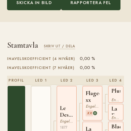
SKICKA IN BILD
RAPPORTERA FEL
Stamtavla
SKRIV UT / DELA
0,00 %
INAVELSKOEFFICIENT (4 NIVÅER)
0,00 %
INAVELSKOEFFICIENT (7 NIVÅER)
PROFIL
LED 1
LED 2
LED 3
LED 4
Plutus
Flageolet
xx
xx
Engelskt Fullblod
Engelskt Fullblod
Le
La
XX
Destrier
Favorit
Engelskt Fullblod
xx
Engelskt Fullblod
xx
Black
1877
La