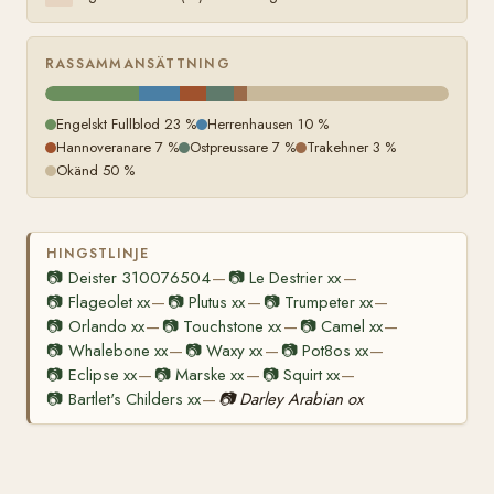
RASSAMMANSÄTTNING
Engelskt Fullblod 23 %
Herrenhausen 10 %
Hannoveranare 7 %
Ostpreussare 7 %
Trakehner 3 %
Okänd 50 %
HINGSTLINJE
📷
Deister 310076504
📷
Le Destrier xx
—
—
📷
Flageolet xx
📷
Plutus xx
📷
Trumpeter xx
—
—
—
📷
Orlando xx
📷
Touchstone xx
📷
Camel xx
—
—
—
📷
Whalebone xx
📷
Waxy xx
📷
Pot8os xx
—
—
—
📷
Eclipse xx
📷
Marske xx
📷
Squirt xx
—
—
—
📷
Bartlet's Childers xx
📷
Darley Arabian ox
—