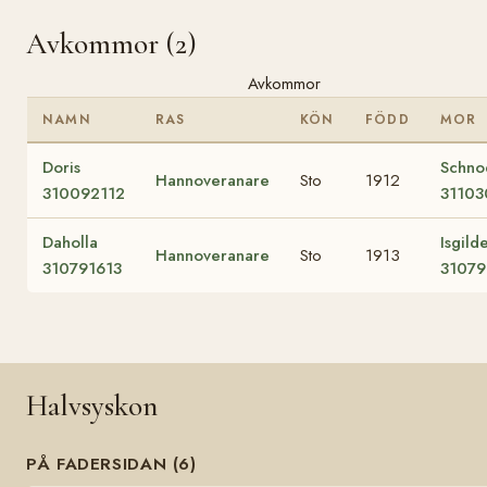
Avkommor (2)
Avkommor
NAMN
RAS
KÖN
FÖDD
MOR
Doris
Schno
Hannoveranare
Sto
1912
310092112
3110
Daholla
Isgild
Hannoveranare
Sto
1913
310791613
31079
Halvsyskon
PÅ FADERSIDAN (6)