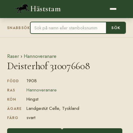
Häststam
SÖK
SNABBSÖK
Raser
›
Hannoveranare
Deisterhof 310076608
1908
FÖDD
Hannoveranare
RAS
Hingst
KÖN
Landgestüt Celle, Tyskland
ÄGARE
svart
FÄRG