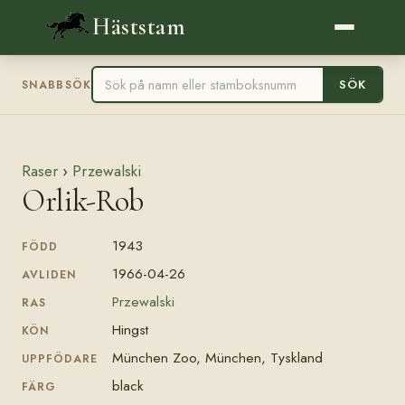
Häststam
SÖK
SNABBSÖK
Raser
›
Przewalski
Orlik-Rob
1943
FÖDD
1966-04-26
AVLIDEN
Przewalski
RAS
Hingst
KÖN
München Zoo, München, Tyskland
UPPFÖDARE
black
FÄRG