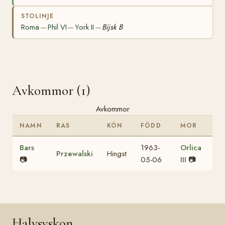
STOLINJE
Roma
Phil VI
York II
Bijsk B
—
—
—
Avkommor (1)
Avkommor
NAMN
RAS
KÖN
FÖDD
MOR
Bars
1963-
Orlica
Przewalski
Hingst
📷
05-06
III
📷
Halvsyskon