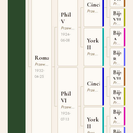
VII
Cincinnati
Przewalski
Przewalski
Bijsk
Phil
VIII
V
Przewalski
Przewalski
Bijsk
1924-
A
York
06-08
Przewalski
II
Bijsk
Przewalski
Roma
B
Przewalski
Przewalski
1932-
Bijsk
04-25
VII
Cincinnati
Przewalski
Przewalski
Bijsk
Phil
VIII
VI
Przewalski
Przewalski
Bijsk
1926-
A
York
07-13
Przewalski
II
Bijsk
Przewalski