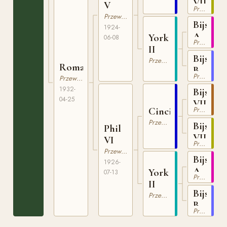
VIII
V
Przewalski
Przewalski
Bijsk
1924-
A
York
06-08
Przewalski
II
Bijsk
Przewalski
Roma
B
Przewalski
Przewalski
1932-
Bijsk
04-25
VII
Cincinnati
Przewalski
Przewalski
Bijsk
Phil
VIII
VI
Przewalski
Przewalski
Bijsk
1926-
A
York
07-13
Przewalski
II
Bijsk
Przewalski
B
Przewalski