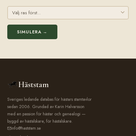
SIMULERA →
Häststam
Sveriges ledande databas för hästars stamtavlor
sedan 2006. Grundad av Karin Halvarsson
med en passion för hästar och genealogi —
byggd av hästälskare, för hästälskare.
info@haststam.se