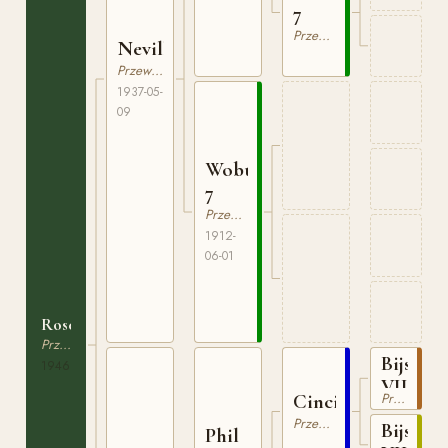
7
Przewalski
Neville
Przewalski
1937-05-
09
Woburn
7
Przewalski
1912-
06-01
Rosette
Przewalski
Bijsk
1946
VII
Cincinnati
Przewalski
Przewalski
Bijsk
Phil