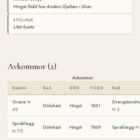
Hingst född hos Anders Gjefsen i Gran
STOLINJE
Litet fuxsto
Avkommor (2)
Avkommor
NAMN
RAS
KÖN
FÖDD
FAR
Grane
Dvergstenshi
N
Dölehäst
Hingst
1861
49
N 2
Spräklegg
Dölehäst
Hingst
1869
Spräklegg
N 
N 112