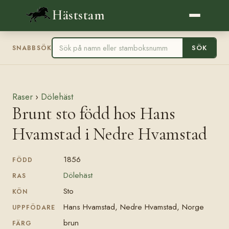
Häststam
SÖK
SNABBSÖK
Raser
›
Dölehäst
Brunt sto född hos Hans
Hvamstad i Nedre Hvamstad
1856
FÖDD
Dölehäst
RAS
Sto
KÖN
Hans Hvamstad, Nedre Hvamstad, Norge
UPPFÖDARE
brun
FÄRG