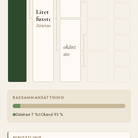
Litet
fuxsto
Dölehäst
okänt
sto
RASSAMMANSÄTTNING
Dölehäst 7 %
Okänd 93 %
HINGSTLINJE