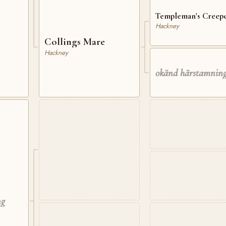
Templeman's Creep
Hackney
Collings Mare
Hackney
okänd härstamnin
ng