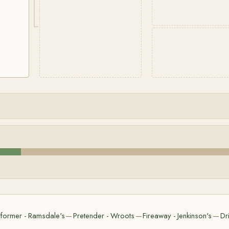
former - Ramsdale's
Pretender - Wroots
Fireaway - Jenkinson's
Dr
—
—
—