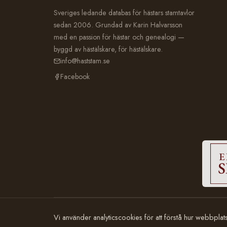
Sveriges ledande databas för hästars stamtavlor
sedan 2006. Grundad av Karin Halvarsson
med en passion för hästar och genealogi —
byggd av hästälskare, för hästälskare.
info@haststam.se
Facebook
© 2006–2026 Häststam.se · Grundad av Karin Halvarsson
Vi använder analyticscookies för att förstå hur webbpla