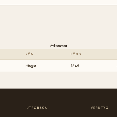
Avkommor
KÖN
FÖDD
Hingst
1845
UTFORSKA
VERKTYG