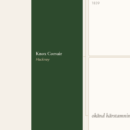
1839
Knox Corsair
Hackney
okänd härstamni