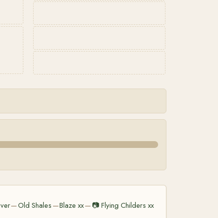
iver
Old Shales
Blaze xx
📷
Flying Childers xx
—
—
—