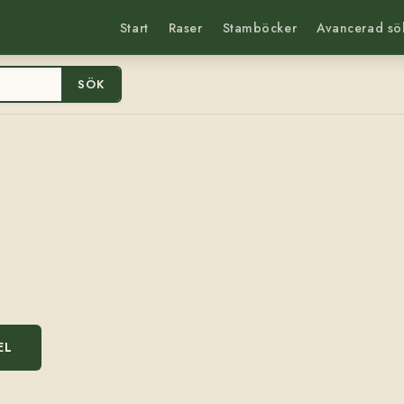
Start
Raser
Stamböcker
Avancerad sö
SÖK
EL