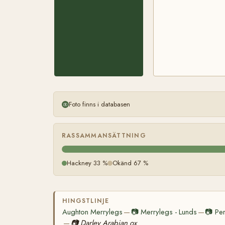
Foto finns i databasen
RASSAMMANSÄTTNING
Hackney 33 %
Okänd 67 %
HINGSTLINJE
Aughton Merrylegs
📷
Merrylegs - Lunds
📷
Per
—
—
📷
Darley Arabian ox
—