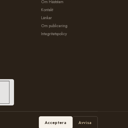
Om Häststam
Kontakt
Länkar
Om publicering
Integritetspolicy
Hosting:
Bobbe Consulting
Acceptera
Avvisa