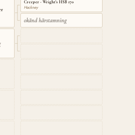
Creeper - Wright's HSB 170
Hackney
er
okänd härstamning
g