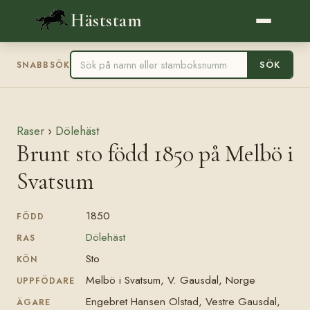
Häststam
SÖK
SNABBSÖK
Raser
›
Dölehäst
Brunt sto född 1850 på Melbö i
Svatsum
1850
FÖDD
Dölehäst
RAS
Sto
KÖN
Melbö i Svatsum, V. Gausdal, Norge
UPPFÖDARE
Engebret Hansen Olstad, Vestre Gausdal,
ÄGARE