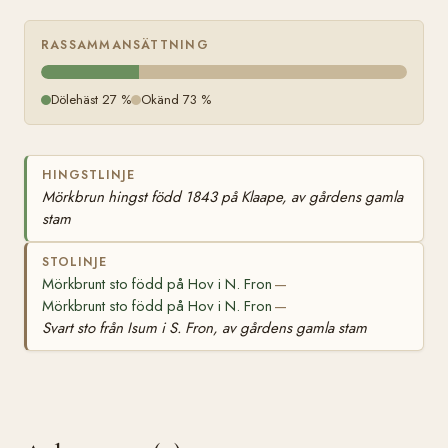
gårdens
gamla
stam
RASSAMMANSÄTTNING
Dölehäst 27 %
Okänd 73 %
HINGSTLINJE
Mörkbrun hingst född 1843 på Klaape, av gårdens gamla
stam
STOLINJE
Mörkbrunt sto född på Hov i N. Fron
—
Mörkbrunt sto född på Hov i N. Fron
—
Svart sto från Isum i S. Fron, av gårdens gamla stam