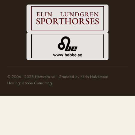
© 2006–2026 Häststam.se · Grundad av Karin Halvarsson
Hosting:
Bobbe Consulting