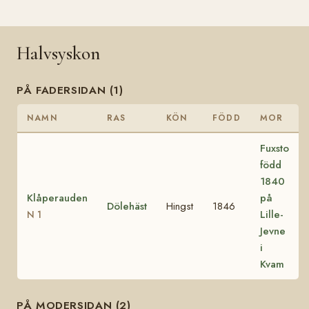
Halvsyskon
PÅ FADERSIDAN (1)
NAMN
RAS
KÖN
FÖDD
MOR
Fuxsto
född
1840
Klåperauden
på
Dölehäst
Hingst
1846
Lille-
N 1
Jevne
i
Kvam
PÅ MODERSIDAN (2)