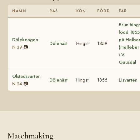
NAMN
RAS
KÖN
FÖDD
FAR
Brun hings
född 1855
Dölekongen
på Helbe
Dölehäst
Hingst
1859
📷
(Helleber
N 39
i V.
Gausdal
Olstadsvarten
Dölehäst
Hingst
1856
Lisvarten
📷
N 24
Matchmaking