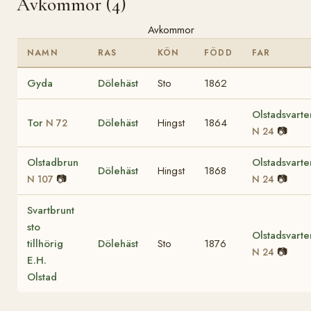
Avkommor (4)
Avkommor
NAMN
RAS
KÖN
FÖDD
FAR
Gyda
Dölehäst
Sto
1862
Olstadsvarte
Tor
Dölehäst
Hingst
1864
N 72
📷
N 24
Olstadbrun
Olstadsvarte
Dölehäst
Hingst
1868
📷
📷
N 107
N 24
Svartbrunt
sto
Olstadsvarte
tillhörig
Dölehäst
Sto
1876
📷
N 24
E.H.
Olstad