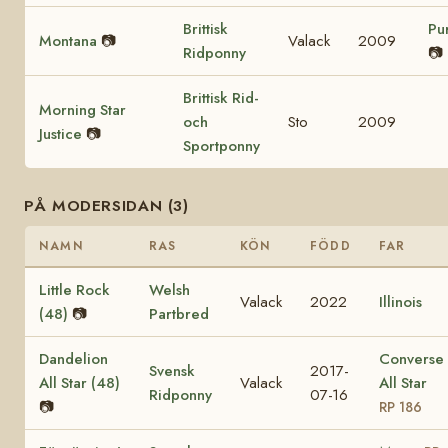
Brittisk
Pu
Montana
📷
Valack
2009
Ridponny
📷
Brittisk Rid-
Morning Star
och
Sto
2009
Justice
📷
Sportponny
PÅ MODERSIDAN (3)
NAMN
RAS
KÖN
FÖDD
FAR
Little Rock
Welsh
Valack
2022
Illinois
(48)
📷
Partbred
Dandelion
Converse
Svensk
2017-
All Star (48)
Valack
All Star
Ridponny
07-16
📷
RP 186