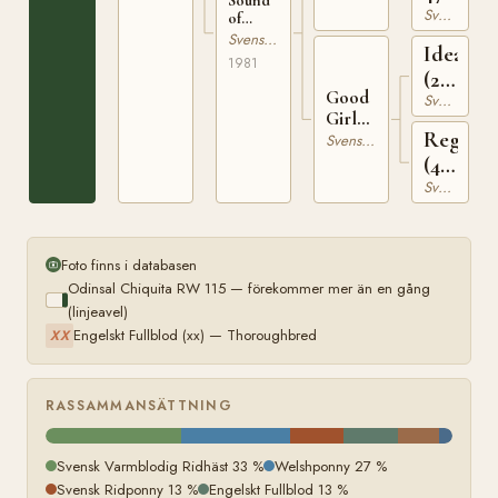
Sound
Svensk Varmblodig Ridhäst
of
Music
Svensk Varmblodig Ridhäst
Idealist
(48) RP
1981
1189 S
(29)
Good
Svensk Varmblodig Ridhäst
356
Girl
Regina
(48)
Svensk Varmblodig Ridhäst
8719
(48)
Svensk Varmblodig Ridhäst
5199
Foto finns i databasen
Odinsal Chiquita RW 115 — förekommer mer än en gång
(linjeavel)
Engelskt Fullblod (xx) — Thoroughbred
XX
RASSAMMANSÄTTNING
Svensk Varmblodig Ridhäst 33 %
Welshponny 27 %
Svensk Ridponny 13 %
Engelskt Fullblod 13 %