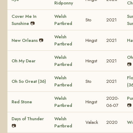
Ridponny
Ch
Cover Me In
Welsh
Su
Sto
2021
Sunshine
📷
Partbred
Su
Welsh
New Orleans
📷
Hingst
2021
Ha
Partbred
Welsh
Oh
Oh My Dear
Hingst
2021
Partbred
📷
Welsh
Flo
Oh So Great (36)
Sto
2021
Partbred
(3
Welsh
2020-
Pu
Red Stone
Hingst
Partbred
06-07
📷
Days of Thunder
Welsh
Valack
2020
Wi
📷
Partbred