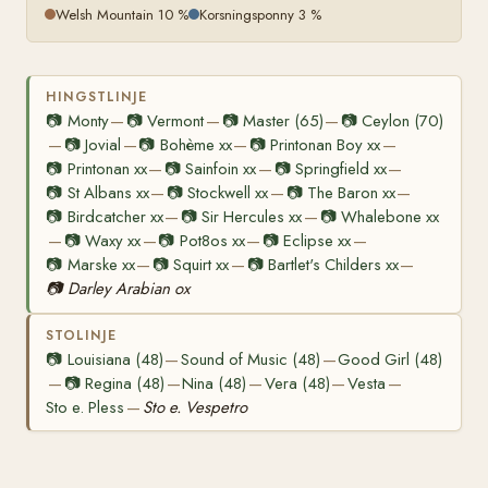
Welsh Mountain 10 %
Korsningsponny 3 %
HINGSTLINJE
📷
Monty
📷
Vermont
📷
Master (65)
📷
Ceylon (70)
—
—
—
📷
Jovial
📷
Bohème xx
📷
Printonan Boy xx
—
—
—
—
📷
Printonan xx
📷
Sainfoin xx
📷
Springfield xx
—
—
—
📷
St Albans xx
📷
Stockwell xx
📷
The Baron xx
—
—
—
📷
Birdcatcher xx
📷
Sir Hercules xx
📷
Whalebone xx
—
—
📷
Waxy xx
📷
Pot8os xx
📷
Eclipse xx
—
—
—
—
📷
Marske xx
📷
Squirt xx
📷
Bartlet's Childers xx
—
—
—
📷
Darley Arabian ox
STOLINJE
📷
Louisiana (48)
Sound of Music (48)
Good Girl (48)
—
—
📷
Regina (48)
Nina (48)
Vera (48)
Vesta
—
—
—
—
—
Sto e. Pless
Sto e. Vespetro
—