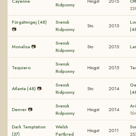
Cayenne
Hingst
2015
Of
Ridponny
22
Förgätmigej (48)
Svensk
Lo
Sto
2015
📷
Ridponny
(4
Svensk
Monalisa
📷
Sto
2015
La
Ridponny
Svensk
Tequiero
Hingst
2015
Te
Ridponny
Svensk
Ge
Atlanta (48)
📷
Sto
2014
Ridponny
(4
Svensk
Ar
Denver
📷
Hingst
2014
Ridponny
10
Dark Temptation
Welsh
So
Hingst
2011
(37)
Partbred
25