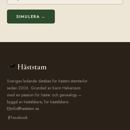
SIMULERA →
Häststam
Sveriges ledande databas för hästars stamtavlor
sedan 2006. Grundad av Karin Halvarsson
med en passion för hästar och genealogi —
byggd av hästälskare, för hästälskare.
info@haststam.se
Facebook