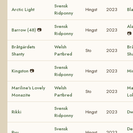
Svensk
Arctic Light
Hingst
2023
Bl
Ridponny
Svensk
Al
Barrow (48)
📷
Hingst
2023
Ridponny
📷
Bråtgärdets
Welsh
Br
Sto
2023
Shanty
Partbred
Sh
Svensk
Kingston
📷
Hingst
2023
Mi
Ridponny
Mariline's Lovely
Welsh
Mar
Sto
2023
Monazite
Partbred
Lol
Svensk
Rikki
Hingst
2023
Dw
Ridponny
Svensk
De
Ryu
Hingst
2023