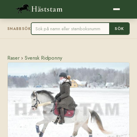
Häststam
SÖK
SNABBSÖK
Raser
›
Svensk Ridponny