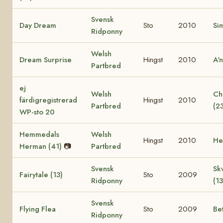
Svensk
Day Dream
Sto
2010
Si
Ridponny
Welsh
Dream Surprise
Hingst
2010
A'
Partbred
ej
Welsh
Ch
färdigregistrerad
Hingst
2010
Partbred
(2
WP-sto 20
Hemmedals
Welsh
Hingst
2010
He
Herman (41)
📷
Partbred
Svensk
Sk
Fairytale (13)
Sto
2009
Ridponny
(13
Svensk
Flying Flea
Sto
2009
Be
Ridponny