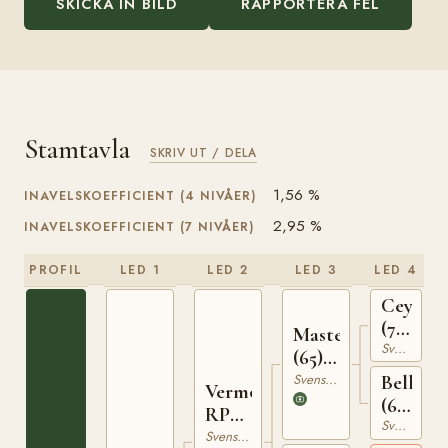
SKICKA IN BILD
RAPPORTERA FEL
Stamtavla
SKRIV UT / DELA
1,56 %
INAVELSKOEFFICIENT (4 NIVÅER)
2,95 %
INAVELSKOEFFICIENT (7 NIVÅER)
PROFIL
LED 1
LED 2
LED 3
LED 4
Ceylon
(70)
Master
Svensk Varmblodig Ridhäst
454
(65)
850
Svensk Varmblodig Ridhäst
Bellis
Vermont
(65)
RP
Svensk Varmblodig Ridhäst
14015
133
Svensk Ridponny