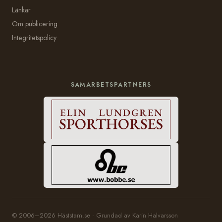
Länkar
Om publicering
Integritetspolicy
SAMARBETSPARTNERS
© 2006–2026 Häststam.se · Grundad av Karin Halvarsson