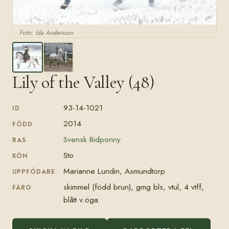
Foto: Ida Andersson
Lily of the Valley (48)
93-14-1021
ID
2014
FÖDD
Svensk Ridponny
RAS
Sto
KÖN
Marianne Lundin, Asmundtorp
UPPFÖDARE
skimmel (född brun), gmg bls, vtul, 4 vtff,
FÄRG
blått v.öga