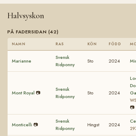
Halvsyskon
PÅ FADERSIDAN (42)
NAMN
RAS
KÖN
FÖDD
M
Svensk
Marianne
Sto
2024
Mi
Ridponny
Lo
Do
Svensk
Mont Royal
📷
Sto
2024
Ga
Ridponny
WS
📷
Svensk
Ce
Monticelli
📷
Hingst
2024
Ridponny
29