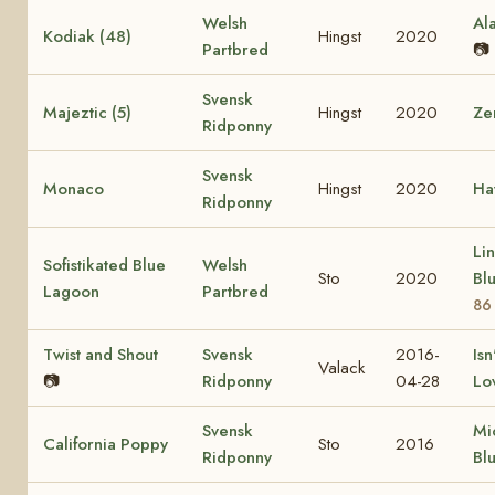
Welsh
Al
Kodiak (48)
Hingst
2020
Partbred
📷
Svensk
Majeztic (5)
Hingst
2020
Ze
Ridponny
Svensk
Monaco
Hingst
2020
Ha
Ridponny
Lin
Sofistikated Blue
Welsh
Sto
2020
Bl
Lagoon
Partbred
86
Twist and Shout
Svensk
2016-
Isn
Valack
📷
Ridponny
04-28
Lo
Svensk
Mi
California Poppy
Sto
2016
Ridponny
Bl