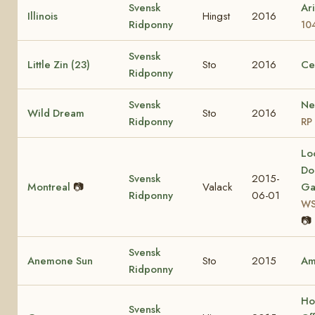
Svensk
Ar
Illinois
Hingst
2016
Ridponny
10
Svensk
Little Zin (23)
Sto
2016
Ce
Ridponny
Svensk
Ne
Wild Dream
Sto
2016
Ridponny
RP 
Lo
Do
Svensk
2015-
Montreal
📷
Valack
Ga
Ridponny
06-01
WS
📷
Svensk
Anemone Sun
Sto
2015
Am
Ridponny
Ho
Svensk