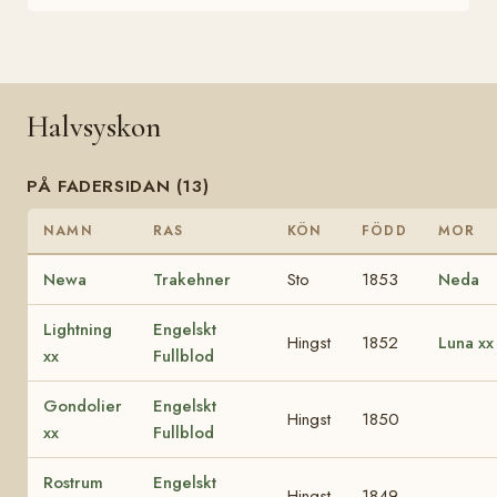
Halvsyskon
PÅ FADERSIDAN (13)
NAMN
RAS
KÖN
FÖDD
MOR
Newa
Trakehner
Sto
1853
Neda
Lightning
Engelskt
Hingst
1852
Luna xx
xx
Fullblod
Gondolier
Engelskt
Hingst
1850
xx
Fullblod
Rostrum
Engelskt
Hingst
1849