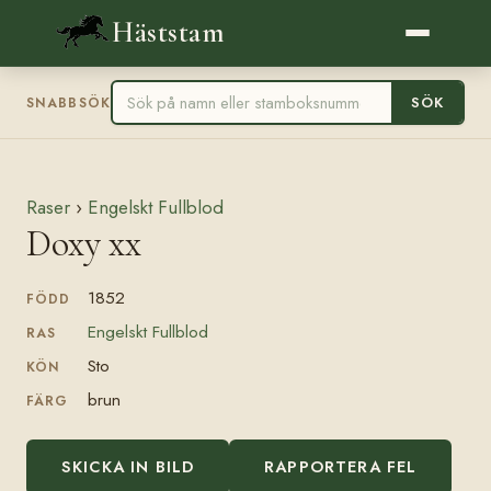
Häststam
SÖK
SNABBSÖK
Raser
›
Engelskt Fullblod
Doxy xx
1852
FÖDD
Engelskt Fullblod
RAS
Sto
KÖN
brun
FÄRG
SKICKA IN BILD
RAPPORTERA FEL