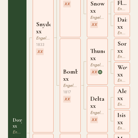
Fling
Snowdrop
XX
Engelskt Fullblod
xx
xx
Engelskt Fullblod
Daisy
Snyders
XX
xx
xx
Engelskt Fullblod
Engelskt Fullblod
Sorcere
1833
xx
Thunderbolt
XX
Engelskt Fullblod
xx
Engelskt Fullblod
Wowski
Bombasine
XX
xx
xx
Engelskt Fullblod
Engelskt Fullblod
Alexan
1817
xx
Delta
XX
Engelskt Fullblod
xx
Engelskt Fullblod
Isis
Doxy
XX
xx
xx
Engelskt Fullblod
Engelskt Fullblod