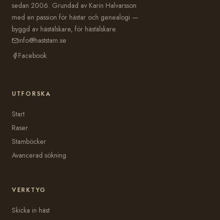
sedan 2006. Grundad av Karin Halvarsson
med en passion för hästar och genealogi —
byggd av hästälskare, för hästälskare.
info@haststam.se
Facebook
UTFORSKA
Start
Raser
Stamböcker
Avancerad sökning
VERKTYG
Skicka in häst