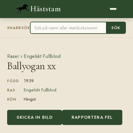
Häststam
SÖK
SNABBSÖK
Raser
›
Engelskt Fullblod
Ballyogan xx
1939
FÖDD
Engelskt Fullblod
RAS
Hingst
KÖN
SKICKA IN BILD
RAPPORTERA FEL