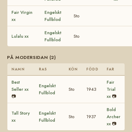
Fair Virgin
Engelskt
Sto
xx
Fullblod
Engelskt
Lulalu xx
Sto
Fullblod
PÅ MODERSIDAN (2)
NAMN
RAS
KÖN
FÖDD
FAR
Best
Fair
Engelskt
Seller xx
Sto
1943
Trial
Fullblod
📷
xx
📷
Bold
Tall Story
Engelskt
Sto
1937
Archer
xx
Fullblod
xx
📷