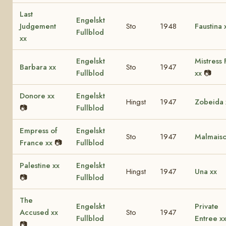
Last
Engelskt
Judgement
Sto
1948
Faustina 
Fullblod
xx
Engelskt
Mistress
Barbara xx
Sto
1947
Fullblod
xx
📷
Donore xx
Engelskt
Hingst
1947
Zobeida 
📷
Fullblod
Empress of
Engelskt
Sto
1947
Malmaiso
France xx
📷
Fullblod
Palestine xx
Engelskt
Hingst
1947
Una xx
📷
Fullblod
The
Engelskt
Private
Accused xx
Sto
1947
Fullblod
Entree x
📷