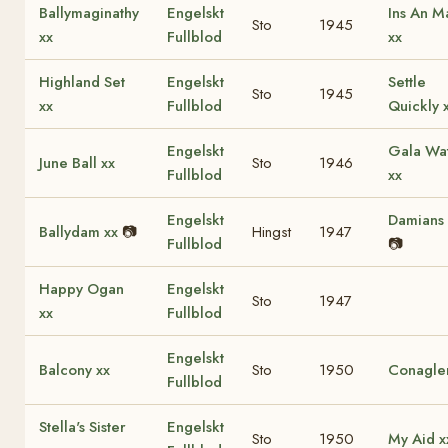
Ballymaginathy
Engelskt
Ins An M
Sto
1945
xx
Fullblod
xx
Highland Set
Engelskt
Settle
Sto
1945
xx
Fullblod
Quickly 
Engelskt
Gala Wa
June Ball xx
Sto
1946
Fullblod
xx
Engelskt
Damians 
Ballydam xx
📷
Hingst
1947
Fullblod
📷
Happy Ogan
Engelskt
Sto
1947
xx
Fullblod
Engelskt
Balcony xx
Sto
1950
Conagle
Fullblod
Stella's Sister
Engelskt
Sto
1950
My Aid x