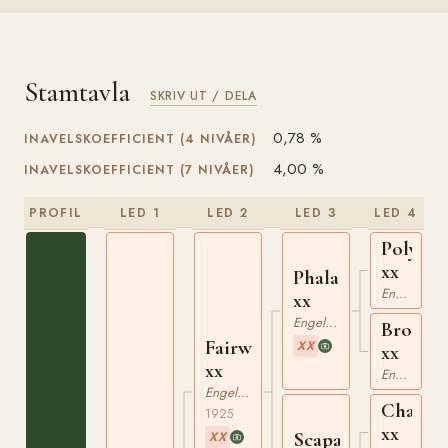
Stamtavla
SKRIV UT / DELA
0,78 %
INAVELSKOEFFICIENT (4 NIVÅER)
4,00 %
INAVELSKOEFFICIENT (7 NIVÅER)
PROFIL
LED 1
LED 2
LED 3
LED 4
Polymel
xx
Phalaris
Engelskt Fullblod
xx
Engelskt Fullblod
Bromus
Fairway
XX
xx
xx
Engelskt Fullblod
Engelskt Fullblod
Chauce
1925
xx
Scapa
XX