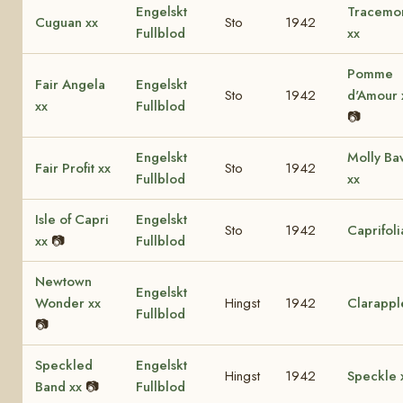
Engelskt
Tracemo
Cuguan xx
Sto
1942
Fullblod
xx
Pomme
Fair Angela
Engelskt
Sto
1942
d'Amour 
xx
Fullblod
📷
Engelskt
Molly Ba
Fair Profit xx
Sto
1942
Fullblod
xx
Isle of Capri
Engelskt
Sto
1942
Caprifoli
xx
📷
Fullblod
Newtown
Engelskt
Wonder xx
Hingst
1942
Clarappl
Fullblod
📷
Speckled
Engelskt
Hingst
1942
Speckle 
Band xx
📷
Fullblod