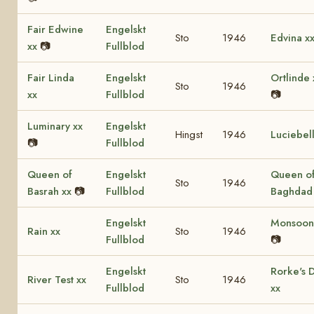
Fair Edwine
Engelskt
Sto
1946
Edvina x
xx
📷
Fullblod
Fair Linda
Engelskt
Ortlinde 
Sto
1946
xx
Fullblod
📷
Luminary xx
Engelskt
Hingst
1946
Luciebell
📷
Fullblod
Queen of
Engelskt
Queen o
Sto
1946
Basrah xx
📷
Fullblod
Baghdad
Engelskt
Monsoon
Rain xx
Sto
1946
Fullblod
📷
Engelskt
Rorke's D
River Test xx
Sto
1946
Fullblod
xx