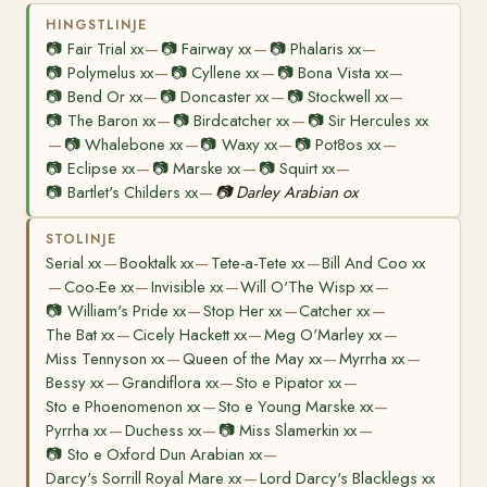
HINGSTLINJE
📷
Fair Trial xx
📷
Fairway xx
📷
Phalaris xx
—
—
—
📷
Polymelus xx
📷
Cyllene xx
📷
Bona Vista xx
—
—
—
📷
Bend Or xx
📷
Doncaster xx
📷
Stockwell xx
—
—
—
📷
The Baron xx
📷
Birdcatcher xx
📷
Sir Hercules xx
—
—
📷
Whalebone xx
📷
Waxy xx
📷
Pot8os xx
—
—
—
—
📷
Eclipse xx
📷
Marske xx
📷
Squirt xx
—
—
—
📷
Bartlet's Childers xx
📷
Darley Arabian ox
—
STOLINJE
Serial xx
Booktalk xx
Tete-a-Tete xx
Bill And Coo xx
—
—
—
Coo-Ee xx
Invisible xx
Will O'The Wisp xx
—
—
—
—
📷
William's Pride xx
Stop Her xx
Catcher xx
—
—
—
The Bat xx
Cicely Hackett xx
Meg O'Marley xx
—
—
—
Miss Tennyson xx
Queen of the May xx
Myrrha xx
—
—
—
Bessy xx
Grandiflora xx
Sto e Pipator xx
—
—
—
Sto e Phoenomenon xx
Sto e Young Marske xx
—
—
Pyrrha xx
Duchess xx
📷
Miss Slamerkin xx
—
—
—
📷
Sto e Oxford Dun Arabian xx
—
Darcy's Sorrill Royal Mare xx
Lord Darcy's Blacklegs xx
—