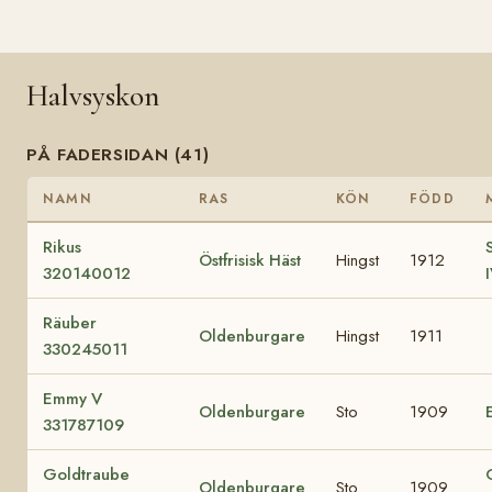
Halvsyskon
PÅ FADERSIDAN (41)
NAMN
RAS
KÖN
FÖDD
Rikus
Östfrisisk Häst
Hingst
1912
320140012
Räuber
Oldenburgare
Hingst
1911
330245011
Emmy V
Oldenburgare
Sto
1909
331787109
Goldtraube
Oldenburgare
Sto
1909