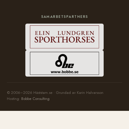
SAMARBETSPARTNERS
© 2006–2026 Häststam.se · Grundad av Karin Halvarsson
Hosting:
Bobbe Consulting