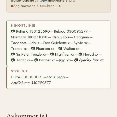
Oldenburgare 77 %
Hannoveranare 13 %
Anglonormand 7 %
Okänd 3 %
HINGSTLINJE
📷
Ruthard 180125590
Rubico 330095277
—
—
Normann 180071068
Introuvable
Carignan
—
—
—
Taconnet
Idalis
Don Quichotte x
Sylvio xx
—
—
—
—
Trance xx
📷
Phantom xx
📷
Walton xx
—
—
—
📷
Sir Peter Teazle xx
📷
Highflyer xx
📷
Herod xx
—
—
—
📷
Tartar xx
📷
Partner xx
Jigg xx
📷
Byerley Turk ox
—
—
—
STOLINJE
Dürre 330300091
Sto e. Jago
—
—
Aprilblume 330299877
Avkommor (5)