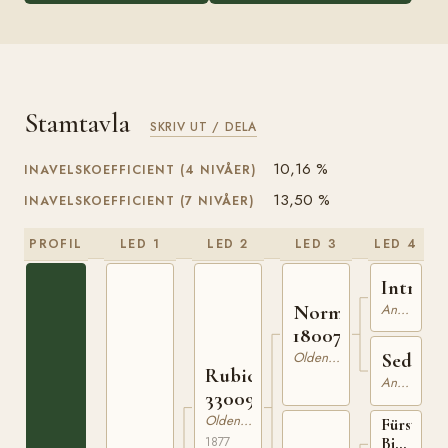
Stamtavla
SKRIV UT / DELA
10,16 %
INAVELSKOEFFICIENT (4 NIVÅER)
13,50 %
INAVELSKOEFFICIENT (7 NIVÅER)
PROFIL
LED 1
LED 2
LED 3
LED 4
Introuv
Anglonormand
Normann
180071068
Oldenburgare
Seduisa
Rubico
Anglonormand
330095277
Oldenburgare
Fürst
1877
Bismarck