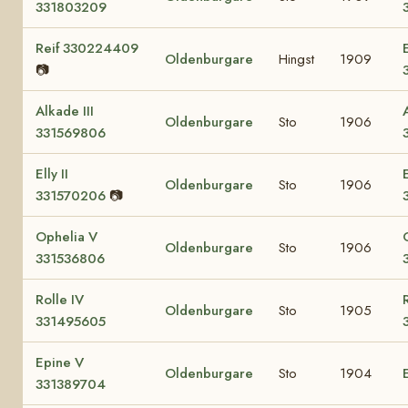
331803209
Reif 330224409
Oldenburgare
Hingst
1909
📷
Alkade III
Oldenburgare
Sto
1906
331569806
Elly II
E
Oldenburgare
Sto
1906
331570206
📷
Ophelia V
Oldenburgare
Sto
1906
331536806
Rolle IV
Oldenburgare
Sto
1905
331495605
Epine V
Oldenburgare
Sto
1904
331389704