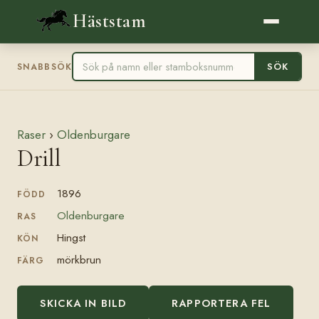
Häststam
SÖK
SNABBSÖK
Raser
›
Oldenburgare
Drill
1896
FÖDD
Oldenburgare
RAS
Hingst
KÖN
mörkbrun
FÄRG
SKICKA IN BILD
RAPPORTERA FEL