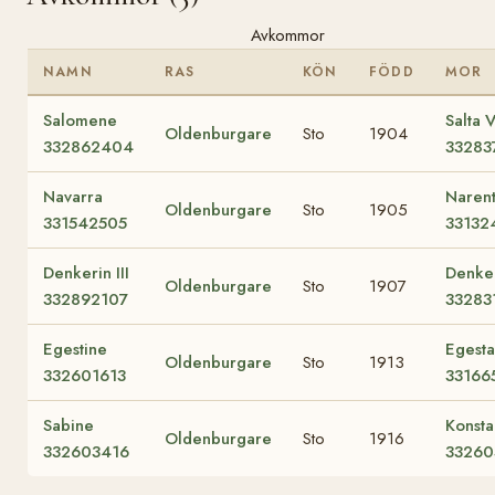
Avkommor
NAMN
RAS
KÖN
FÖDD
MOR
Salomene
Salta V
Oldenburgare
Sto
1904
332862404
33283
Navarra
Narent
Oldenburgare
Sto
1905
331542505
33132
Denkerin III
Denke
Oldenburgare
Sto
1907
332892107
33283
Egestine
Egesta 
Oldenburgare
Sto
1913
332601613
33166
Sabine
Konst
Oldenburgare
Sto
1916
332603416
33260