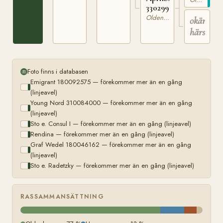
330299877
Oldenburgare
okänd
härstam
Foto finns i databasen
Emigrant 180092575 — förekommer mer än en gång
(linjeavel)
Young Nord 310084000 — förekommer mer än en gång
(linjeavel)
Sto e. Consul I — förekommer mer än en gång (linjeavel)
Rendina — förekommer mer än en gång (linjeavel)
Graf Wedel 180046162 — förekommer mer än en gång
(linjeavel)
Sto e. Radetzky — förekommer mer än en gång (linjeavel)
RASSAMMANSÄTTNING