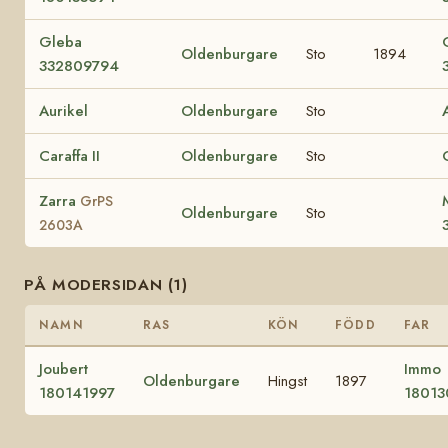
Gleba
Oldenburgare
Sto
1894
332809794
Aurikel
Oldenburgare
Sto
Caraffa II
Oldenburgare
Sto
Zarra
GrPS
Oldenburgare
Sto
2603A
PÅ MODERSIDAN (1)
NAMN
RAS
KÖN
FÖDD
FAR
Joubert
Immo
Oldenburgare
Hingst
1897
180141997
18013