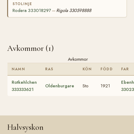
STOLINJE
Rodera 333018297
Rigola 330598888
—
Avkommor (1)
Avkommor
NAMN
RAS
KÖN
FÖDD
FAR
Rotkehlchen
Ebenh
Oldenburgare
Sto
1921
333333621
33023
Halvsyskon