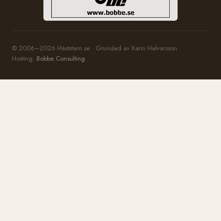
© 2006–2026 Häststam.se · Grundad av Karin Halvarsson
Hosting:
Bobbe Consulting