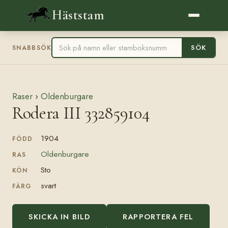
Häststam
SÖK
SNABBSÖK
Raser
›
Oldenburgare
Rodera III 332859104
1904
FÖDD
Oldenburgare
RAS
Sto
KÖN
svart
FÄRG
SKICKA IN BILD
RAPPORTERA FEL