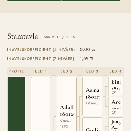
Stamtavla
SKRIV UT / DELA
0,00 %
INAVELSKOEFFICIENT (4 NIVÅER)
1,59 %
INAVELSKOEFFICIENT (7 NIVÅER)
PROFIL
LED 1
LED 2
LED 3
LED 4
Einar
1801064
Asmar
Oldenburgare
180117786
Arcona
Oldenburgare
Adalbert
330228
Oldenburgare
180125390
Oldenburgare
Jung
1890
Agamem
Godina