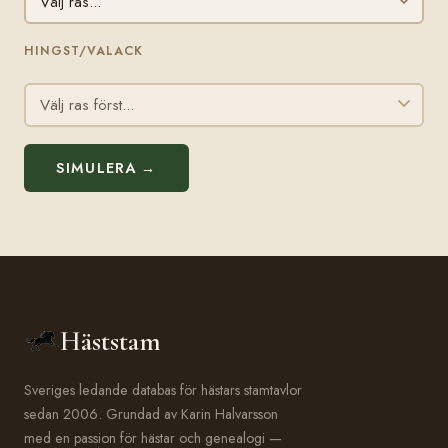
HINGST/VALACK
SIMULERA →
Häststam
Sveriges ledande databas för hästars stamtavlor
sedan 2006. Grundad av Karin Halvarsson
med en passion för hästar och genealogi —