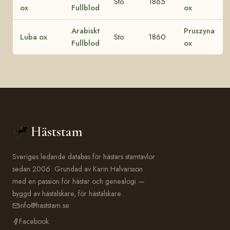
Sto
1865
ox
Fullblod
ox
Arabiskt
Pruszyna
Luba ox
Sto
1860
Fullblod
ox
Häststam
Sveriges ledande databas för hästars stamtavlor
sedan 2006. Grundad av Karin Halvarsson
med en passion för hästar och genealogi —
byggd av hästälskare, för hästälskare.
info@haststam.se
Facebook