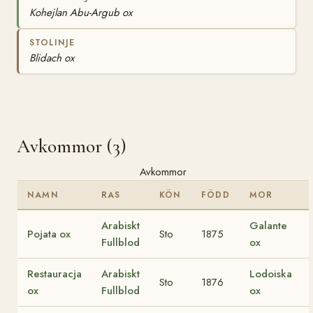
Kohejlan Abu-Argub ox
STOLINJE
Blidach ox
Avkommor (3)
Avkommor
NAMN
RAS
KÖN
FÖDD
MOR
Arabiskt
Galante
Pojata ox
Sto
1875
Fullblod
ox
Restauracja
Arabiskt
Lodoiska
Sto
1876
ox
Fullblod
ox