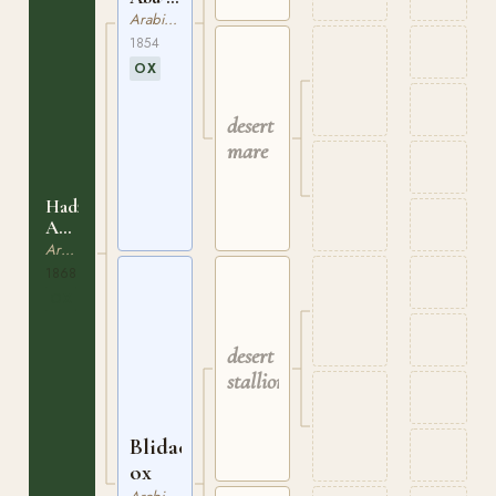
Argub
Arabiskt Fullblod
ox
1854
OX
desert
mare
Hadzi
Achmet
ox
Arabiskt Fullblod
1868
OX
desert
stallion
Blidach
ox