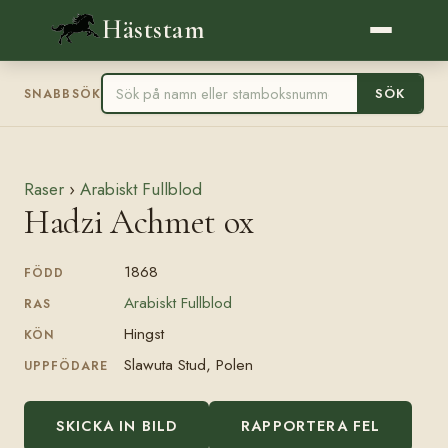
Häststam
SÖK
SNABBSÖK
Raser
›
Arabiskt Fullblod
Hadzi Achmet ox
1868
FÖDD
Arabiskt Fullblod
RAS
Hingst
KÖN
Slawuta Stud, Polen
UPPFÖDARE
SKICKA IN BILD
RAPPORTERA FEL