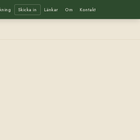
kning
Skicka in
Länkar
Om
Kontakt