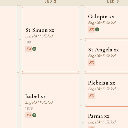
LED 2
LED 3
Galopin xx
Engelskt Fullblod
St Simon xx
XX
Engelskt Fullblod
1881
St Angela xx
XX
Engelskt Fullblod
XX
Plebeian xx
Engelskt Fullblod
Isabel xx
XX
Engelskt Fullblod
1879
Parma xx
XX
Engelskt Fullblod