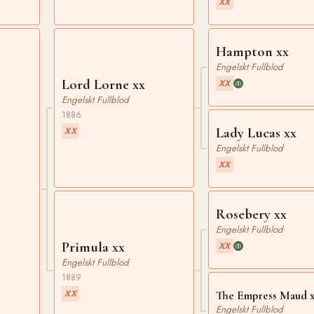
XX
Hampton xx
Engelskt Fullblod
Lord Lorne xx
XX
Engelskt Fullblod
1886
Lady Lucas xx
XX
Engelskt Fullblod
XX
Rosebery xx
Engelskt Fullblod
Primula xx
XX
Engelskt Fullblod
1889
XX
The Empress Maud x
Engelskt Fullblod