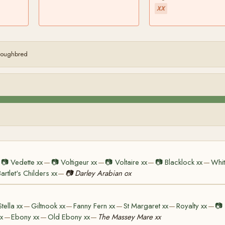
XX
oroughbred
📷
Vedette xx
📷
Voltigeur xx
📷
Voltaire xx
📷
Blacklock xx
Whit
—
—
—
—
—
artlet's Childers xx
📷
Darley Arabian ox
—
Stella xx
Giltnook xx
Fanny Fern xx
St Margaret xx
Royalty xx
📷
—
—
—
—
—
x
Ebony xx
Old Ebony xx
The Massey Mare xx
—
—
—