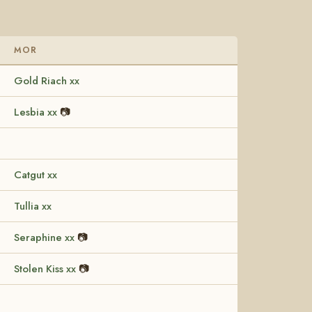
MOR
Gold Riach xx
Lesbia xx
📷
Catgut xx
Tullia xx
Seraphine xx
📷
Stolen Kiss xx
📷