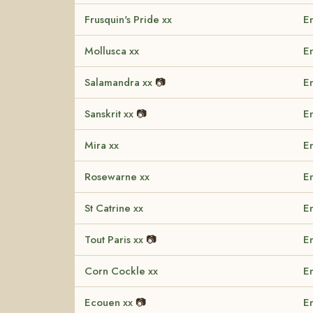
Frusquin's Pride xx
En
Mollusca xx
En
Salamandra xx
📷
En
Sanskrit xx
📷
En
Mira xx
En
Rosewarne xx
En
St Catrine xx
En
Tout Paris xx
📷
En
Corn Cockle xx
En
Ecouen xx
📷
En