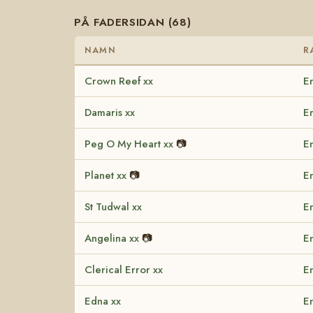
PÅ FADERSIDAN (68)
NAMN
R
Crown Reef xx
En
Damaris xx
En
Peg O My Heart xx
📷
En
Planet xx
📷
En
St Tudwal xx
En
Angelina xx
📷
En
Clerical Error xx
En
Edna xx
En