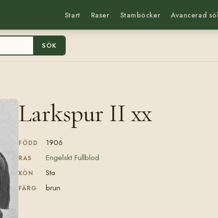
Start
Raser
Stamböcker
Avancerad sö
SÖK
Larkspur II xx
1906
FÖDD
Engelskt Fullblod
RAS
Sto
KÖN
brun
FÄRG