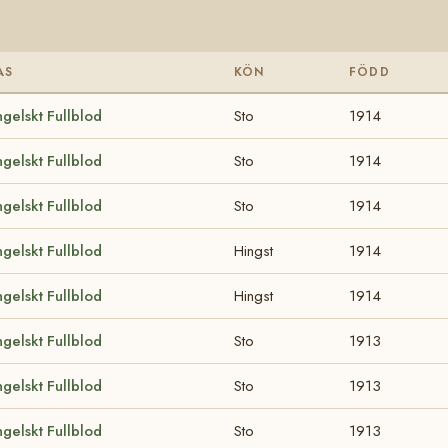
AS
KÖN
FÖDD
gelskt Fullblod
Sto
1914
gelskt Fullblod
Sto
1914
gelskt Fullblod
Sto
1914
gelskt Fullblod
Hingst
1914
gelskt Fullblod
Hingst
1914
gelskt Fullblod
Sto
1913
gelskt Fullblod
Sto
1913
gelskt Fullblod
Sto
1913