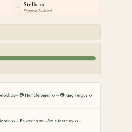
Stella xx
Engelskt Fullblod
elock xx
📷
Hambletonian xx
📷
King Fergus xx
—
—
Maria xx
Belvoirina xx
Sto e Mercury xx
—
—
—