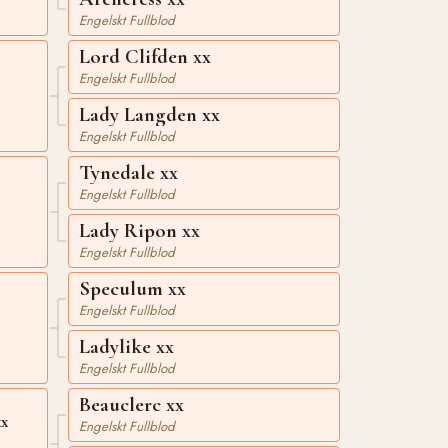
Engelskt Fullblod
Lord Clifden xx
Engelskt Fullblod
Lady Langden xx
Engelskt Fullblod
Tynedale xx
Engelskt Fullblod
Lady Ripon xx
Engelskt Fullblod
Speculum xx
Engelskt Fullblod
Ladylike xx
Engelskt Fullblod
Beauclerc xx
x
Engelskt Fullblod