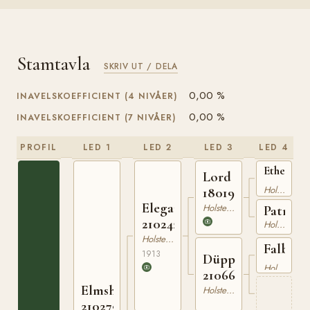
Stamtavla
SKRIV UT / DELA
0,00 %
INAVELSKOEFFICIENT (4 NIVÅER)
0,00 %
INAVELSKOEFFICIENT (7 NIVÅER)
PROFIL
LED 1
LED 2
LED 3
LED 4
Ethelbert
Lord
210119774
Holsteiner
180193397
Elegant
Holsteiner
Patria
210242113
Holsteiner
Holsteiner
Falb
1913
Düppel
2101760
Holsteiner
210667107
Elmshorn
Holsteiner
210279525