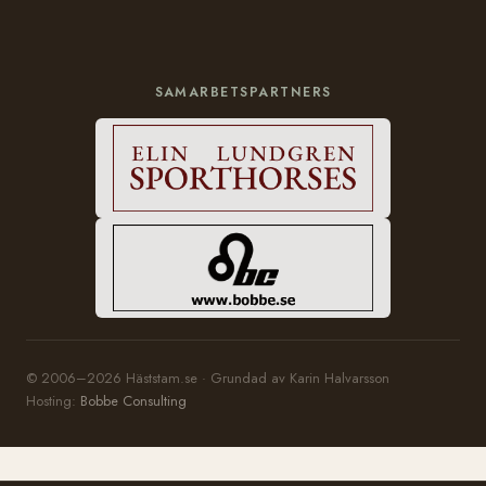
SAMARBETSPARTNERS
© 2006–2026 Häststam.se · Grundad av Karin Halvarsson
Hosting:
Bobbe Consulting