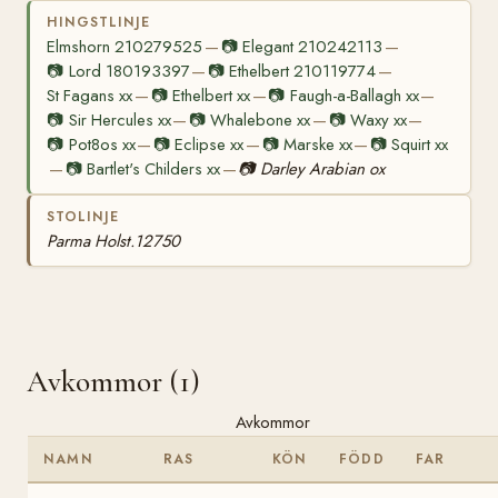
HINGSTLINJE
Elmshorn 210279525
📷
Elegant 210242113
—
—
📷
Lord 180193397
📷
Ethelbert 210119774
—
—
St Fagans xx
📷
Ethelbert xx
📷
Faugh-a-Ballagh xx
—
—
—
📷
Sir Hercules xx
📷
Whalebone xx
📷
Waxy xx
—
—
—
📷
Pot8os xx
📷
Eclipse xx
📷
Marske xx
📷
Squirt xx
—
—
—
📷
Bartlet's Childers xx
📷
Darley Arabian ox
—
—
STOLINJE
Parma Holst.12750
Avkommor (1)
Avkommor
NAMN
RAS
KÖN
FÖDD
FAR