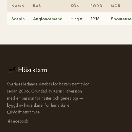
NAMN
RAS
KÖN
FÖDD
MOR
Scapin
Anglonormand
Hingst
1918
Ebouteuse
Häststam
Sveriges ledande databas för hästars stamtavlor
sedan 2006. Grundad av Karin Halvarsson
med en passion för hästar och genealogi —
byggd av hästälskare, för hästälskare.
info@haststam.se
Facebook