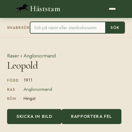
Häststam
SÖK
SNABBSÖK
Raser
›
Anglonormand
Leopold
1911
FÖDD
Anglonormand
RAS
Hingst
KÖN
SKICKA IN BILD
RAPPORTERA FEL