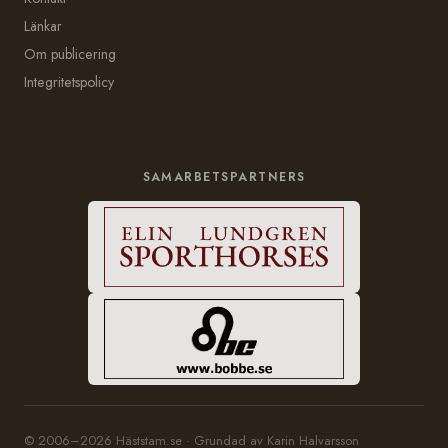
Länkar
Om publicering
Integritetspolicy
SAMARBETSPARTNERS
© 2006–2026 Häststam.se · Grundad av Karin Halvarsson