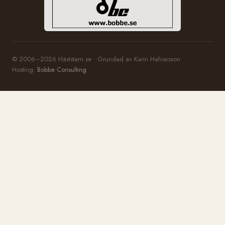
© 2006–2026 Häststam.se · Grundad av Karin Halvarsson
Hosting:
Bobbe Consulting