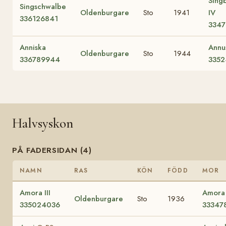
Sing
Singschwalbe
Oldenburgare
Sto
1941
IV
336126841
334
Anniska
Annus
Oldenburgare
Sto
1944
336789944
3352
Halvsyskon
PÅ FADERSIDAN (4)
NAMN
RAS
KÖN
FÖDD
MOR
Amora III
Amora
Oldenburgare
Sto
1936
335024036
33347