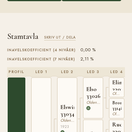
Stamtavla
SKRIV UT / DELA
0,00 %
INAVELSKOEFFICIENT (4 NIVÅER)
2,11 %
INAVELSKOEFFICIENT (7 NIVÅER)
PROFIL
LED 1
LED 2
LED 3
LED 4
Elimar
Elso
3301541
Oldenburgare
330262115
Oldenburgare
Brombee
Elswin
33148060
330341823
Oldenburgare
Oldenburgare
Rudolf
1923
3301531