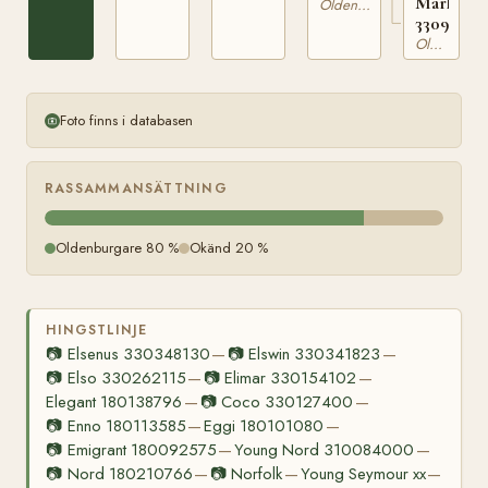
Markgraf
331335603
Oldenburgare
33093359
Oldenburgare
Foto finns i databasen
RASSAMMANSÄTTNING
Oldenburgare 80 %
Okänd 20 %
HINGSTLINJE
📷
Elsenus 330348130
📷
Elswin 330341823
—
—
📷
Elso 330262115
📷
Elimar 330154102
—
—
Elegant 180138796
📷
Coco 330127400
—
—
📷
Enno 180113585
Eggi 180101080
—
—
📷
Emigrant 180092575
Young Nord 310084000
—
—
📷
Nord 180210766
📷
Norfolk
Young Seymour xx
—
—
—