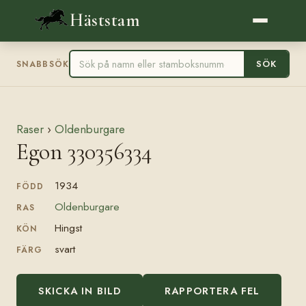
Häststam
SÖK
SNABBSÖK
Raser
›
Oldenburgare
Egon 330356334
1934
FÖDD
Oldenburgare
RAS
Hingst
KÖN
svart
FÄRG
SKICKA IN BILD
RAPPORTERA FEL