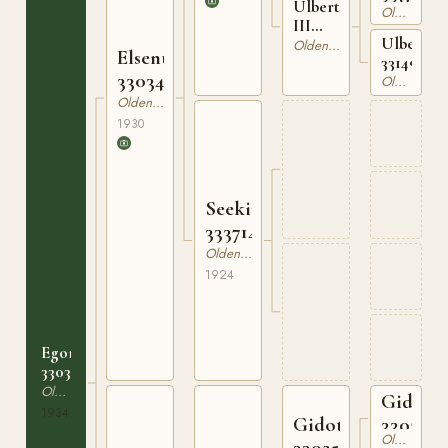
Ulbertine
Oldenburgare
III
Ulbertin
332220414
Oldenburgare
Elsenus
331492505
330348130
Oldenburgare
Oldenburgare
1930
Seekind
333714424
Oldenburgare
1924
Egon
330356334
Oldenburgare
Gido
1934
Gidotto
3302146
Oldenburgare
330254913