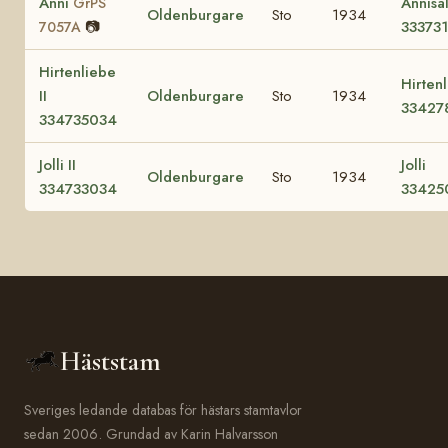
Anni
Annisa
GrPS
Oldenburgare
Sto
1934
📷
33373
7057A
Hirtenliebe
Hirten
II
Oldenburgare
Sto
1934
33427
334735034
Jolli II
Jolli
Oldenburgare
Sto
1934
334733034
33425
Häststam
Sveriges ledande databas för hästars stamtavlor
sedan 2006. Grundad av Karin Halvarsson