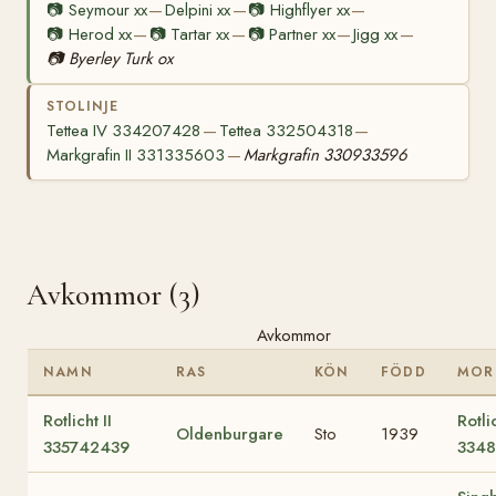
📷
Seymour xx
Delpini xx
📷
Highflyer xx
—
—
—
📷
Herod xx
📷
Tartar xx
📷
Partner xx
Jigg xx
—
—
—
—
📷
Byerley Turk ox
STOLINJE
Tettea IV 334207428
Tettea 332504318
—
—
Markgrafin II 331335603
Markgrafin 330933596
—
Avkommor (3)
Avkommor
NAMN
RAS
KÖN
FÖDD
MOR
Rotlicht II
Rotli
Oldenburgare
Sto
1939
335742439
334