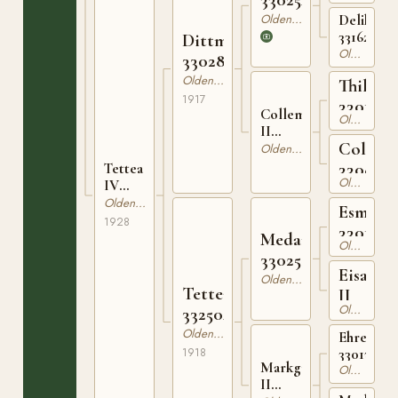
Oldenburgare
Delikates
331625407
Dittmar
Oldenburgare
330285217
Oldenburgare
Thilo
1917
3301731
Collema
Oldenburgare
II
Collem
331932609
Oldenburgare
330868
Tettea
Oldenburgare
IV
334207428
Oldenburgare
Esmarc
1928
3301877
Medardus
Oldenburgare
330255213
Eisa
Oldenburgare
Tettea
II
Oldenburgare
332504318
Oldenburgare
Ehrenber
1918
33013839
Markgrafin
Oldenburgare
II