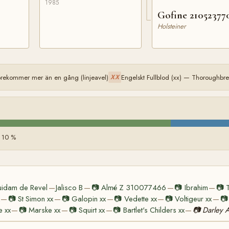
1985
Gofine 21052377
Holsteiner
örekommer mer än en gång (linjeavel)
Engelskt Fullblod (xx) — Thoroughbr
XX
d 10 %
idam de Revel
Jalisco B
📷
Almé Z 310077466
📷
Ibrahim
📷
—
—
—
—
📷
St Simon xx
📷
Galopin xx
📷
Vedette xx
📷
Voltigeur xx
📷
—
—
—
—
—
e xx
📷
Marske xx
📷
Squirt xx
📷
Bartlet's Childers xx
📷
Darley 
—
—
—
—