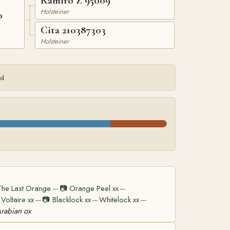
Ramiro Z 95009
Holsteiner
0
Cita 210387303
Holsteiner
ed
The Last Orange
📷
Orange Peel xx
—
—
Voltaire xx
📷
Blacklock xx
Whitelock xx
—
—
—
Arabian ox