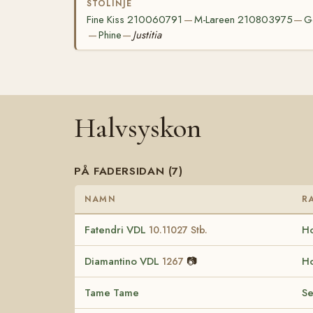
STOLINJE
Fine Kiss 210060791
M-Lareen 210803975
G
—
—
Phine
Justitia
—
—
Halvsyskon
PÅ FADERSIDAN (7)
NAMN
R
Fatendri VDL
Ho
10.11027 Stb.
Diamantino VDL
📷
Ho
1267
Tame Tame
Se