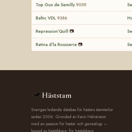
Top Gun de Semilly
Se
9059
Baltic VDL
Ho
9386
Repression'Quill
📷
Se
Ratina d'la Rousserie
📷
Se
Häststam
Sveriges ledande databas för hästars stamtavlor
sedan 2006. Grundad av Karin Halvarsson
med en passion för hästar och genealogi —
byggd av hästälskare, för hästälskare.