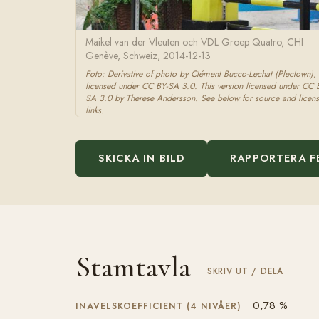
Maikel van der Vleuten och VDL Groep Quatro, CHI
Genève, Schweiz, 2014-12-13
Foto: Derivative of photo by Clément Bucco-Lechat (Pleclown),
licensed under CC BY-SA 3.0. This version licensed under CC 
SA 3.0 by Therese Andersson. See below for source and licens
links.
SKICKA IN BILD
RAPPORTERA F
Stamtavla
SKRIV UT / DELA
0,78 %
INAVELSKOEFFICIENT (4 NIVÅER)