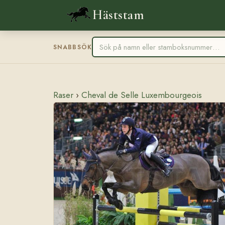
Häststam
SNABBSÖK
Raser
›
Cheval de Selle Luxembourgeois