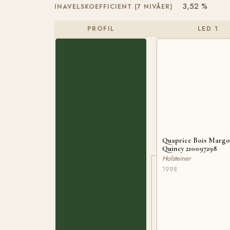
3,52 %
INAVELSKOEFFICIENT (7 NIVÅER)
PROFIL
LED 1
Quaprice Bois Margo
Quincy 210097298
Holsteiner
1998