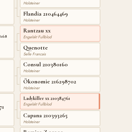
Holsteiner
Flandia 210464469
Holsteiner
Rantzau xx
8168
Engelskt Fullblod
Quenotte
Selle Francais
Consul 210380160
Holsteiner
Ökonomie 216298702
Holsteiner
Ladykiller xx 210384761
Engelskt Fullblod
71
Capana 210393265
Holsteiner