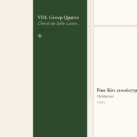
VDL Groep Quatro
Cheval de Selle Luxembourgeois
2006-05-19
Fine Kiss 21006079
Holsteiner
1991