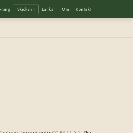
kning
Skicka in
Länkar
Om
Kontakt
Pleclown)
, licensed under
CC BY-SA 3.0
. This