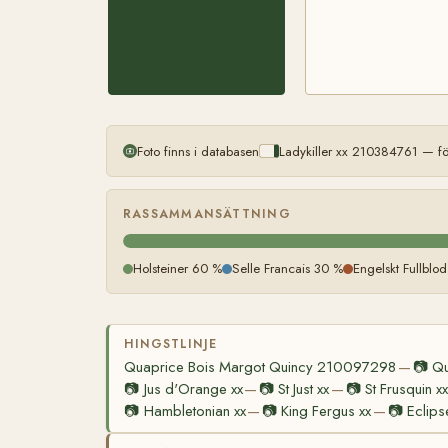
Foto finns i databasen
Ladykiller xx 210384761 — f
RASSAMMANSÄTTNING
Holsteiner 60 %
Selle Francais 30 %
Engelskt Fullblo
HINGSTLINJE
Quaprice Bois Margot Quincy 210097298
📷
Qu
—
📷
Jus d'Orange xx
📷
St Just xx
📷
St Frusquin xx
—
—
📷
Hambletonian xx
📷
King Fergus xx
📷
Eclips
—
—