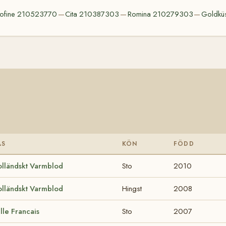
ofine 210523770
Cita 210387303
Romina 210279303
Goldkü
—
—
—
AS
KÖN
FÖDD
lländskt Varmblod
Sto
2010
lländskt Varmblod
Hingst
2008
lle Francais
Sto
2007