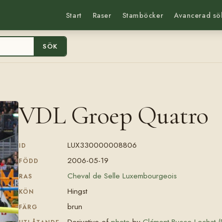
Start
Raser
Stamböcker
Avancerad sö
SÖK
VDL Groep Quatro
LUX330000008806
ID
2006-05-19
FÖDD
Cheval de Selle Luxembourgeois
RAS
Hingst
KÖN
brun
FÄRG
Derivative of
photo
by
Clément Bucco-Lechat (