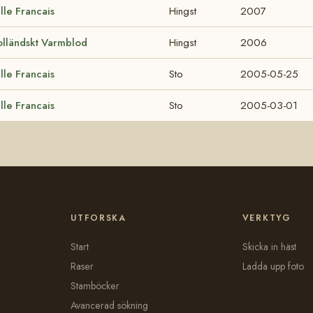
lle Francais
Hingst
2007
lländskt Varmblod
Hingst
2006
lle Francais
Sto
2005-05-25
lle Francais
Sto
2005-03-01
UTFORSKA
VERKTYG
Start
Skicka in häst
Raser
Ladda upp foto
Stamböcker
Avancerad sökning