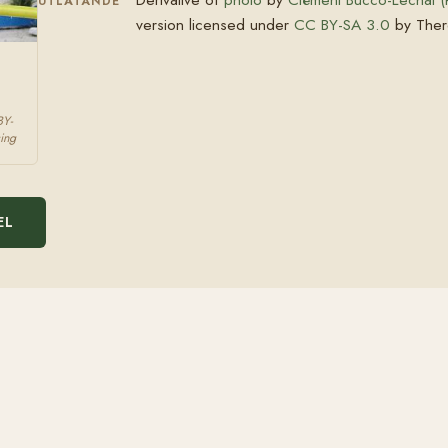
UTLÅTANDE
version licensed under
CC BY-SA 3.0
by Ther
BY-
ing
EL