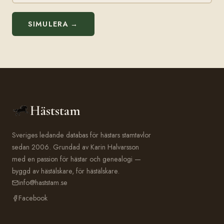
SIMULERA →
Häststam
Sveriges ledande databas för hästars stamtavlor
sedan 2006. Grundad av Karin Halvarsson
med en passion för hästar och genealogi —
byggd av hästälskare, för hästälskare.
info@haststam.se
Facebook