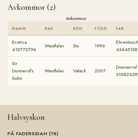
Avkommor (2)
Avkommor
NAMN
RAS
KÖN
FÖDD
FAR
Erotica
Ehrentusc
Westfaler
Sto
1996
410772796
43445158
Sir
Donnerruf
Dunneruf's
Westfaler
Valack
2001
31082439
Sohn
Halvsyskon
PÅ FADERSIDAN (18)