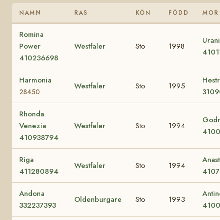
NAMN
RAS
KÖN
FÖDD
MOR
Romina
Uran
Power
Westfaler
Sto
1998
4101
410236698
Harmonia
Hest
Westfaler
Sto
1995
3109
28450
Rhonda
Godr
Venezia
Westfaler
Sto
1994
4100
410938794
Riga
Anast
Westfaler
Sto
1994
411280894
4107
Andona
Antin
Oldenburgare
Sto
1993
332237393
4100