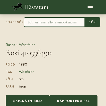
Häststam
SÖK
SNABBSÖK
Raser
›
Westfaler
Rosi 410336490
1990
FÖDD
Westfaler
RAS
Sto
KÖN
brun
FÄRG
SKICKA IN BILD
RAPPORTERA FEL