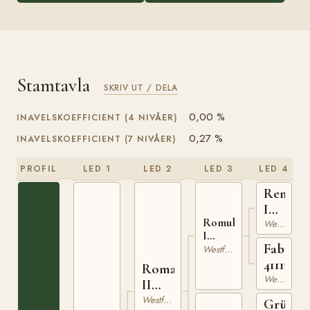
Stamtavla
SKRIV UT / DELA
0,00 %
INAVELSKOEFFICIENT (4 NIVÅER)
0,27 %
INAVELSKOEFFICIENT (7 NIVÅER)
PROFIL
LED 1
LED 2
LED 3
LED 4
Remus
I
Romulus
4101547
Westfaler
I
Fabrian
410161861
Westfaler
4111799
Romadour
Westfaler
II
95012
Westfaler
Grünfi