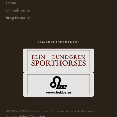
Länkar
Om publicering
Integritetspolicy
SAMARBETSPARTNERS
© 2006–2026 Häststam.se · Grundad av Karin Halvarsson
Hosting:
Bobbe Consulting