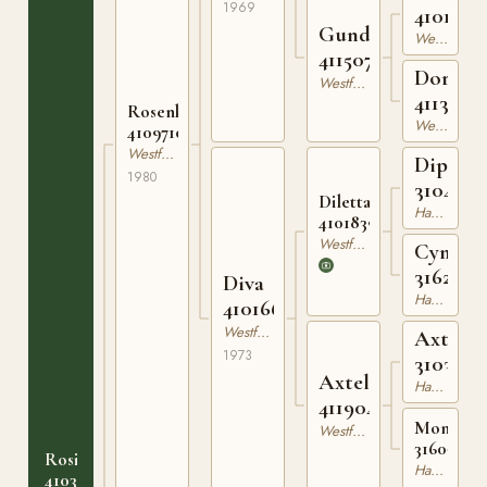
1969
4101518
Gunda
Westfaler
411507562
Dorette
Westfaler
4113066
Rosenkavalier
Westfaler
410971080
Westfaler
Diplom
1980
3104106
Dilettant
Hannoveranare
410183968
Westfaler
Cymbel
3162457
Diva
Hannoveranare
410166973
Westfaler
Axtfeld
1973
3103694
Axtelfe
Hannoveranare
411904360
Monarch
Westfaler
31605825
Rosi
Hannoveranare
410336490