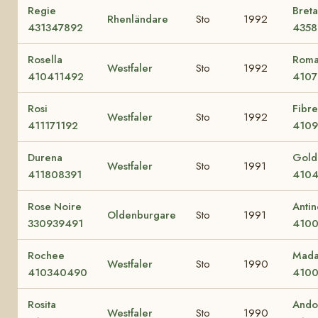
Regie
Bret
Rhenländare
Sto
1992
431347892
4358
Rosella
Roma
Westfaler
Sto
1992
410411492
4107
Rosi
Fibre
Westfaler
Sto
1992
411171192
410
Durena
Gold
Westfaler
Sto
1991
411808391
4104
Rose Noire
Antin
Oldenburgare
Sto
1991
330939491
4100
Rochee
Mad
Westfaler
Sto
1990
410340490
4100
Rosita
Ando
Westfaler
Sto
1990