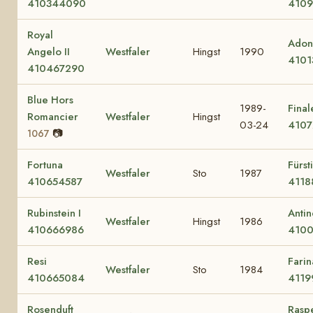
410344090
410
Royal
Adon
Angelo II
Westfaler
Hingst
1990
4101
410467290
Blue Hors
1989-
Final
Romancier
Westfaler
Hingst
03-24
4107
📷
1067
Fortuna
Fürst
Westfaler
Sto
1987
410654587
4118
Rubinstein I
Antin
Westfaler
Hingst
1986
410666986
4100
Resi
Farin
Westfaler
Sto
1984
410665084
4119
Rosenduft
Rasp