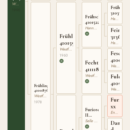
Westfaler
Frühspor
1990
310332739
Frühschein
Hannoveranare
410152256
Hannoveranare
Feingau
Frühling
3136306
410159860
Hannoveranare
Westfaler
Fesch
1960
410090
Fechta
Westfaler
411118650
Westfaler
Fulda
4105762
Frühlingsfreude
Westfaler
410087678
Westfaler
Furioso
1978
xx
Furioso
Engelskt Fullblod
II
330433665
Selle Francais
Dame
de