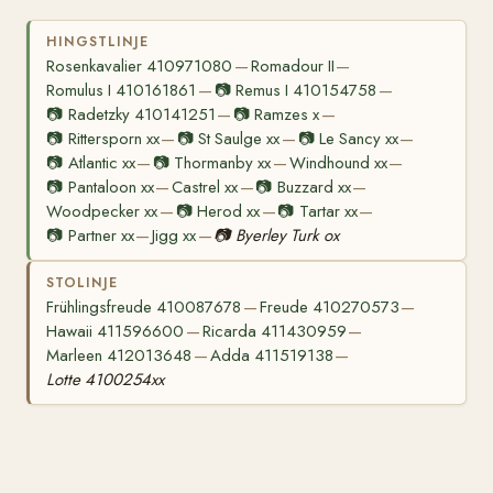
HINGSTLINJE
Rosenkavalier 410971080
Romadour II
—
—
Romulus I 410161861
📷
Remus I 410154758
—
—
📷
Radetzky 410141251
📷
Ramzes x
—
—
📷
Rittersporn xx
📷
St Saulge xx
📷
Le Sancy xx
—
—
—
📷
Atlantic xx
📷
Thormanby xx
Windhound xx
—
—
—
📷
Pantaloon xx
Castrel xx
📷
Buzzard xx
—
—
—
Woodpecker xx
📷
Herod xx
📷
Tartar xx
—
—
—
📷
Partner xx
Jigg xx
📷
Byerley Turk ox
—
—
STOLINJE
Frühlingsfreude 410087678
Freude 410270573
—
—
Hawaii 411596600
Ricarda 411430959
—
—
Marleen 412013648
Adda 411519138
—
—
Lotte 4100254xx