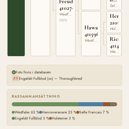
Freude
Ranvill
Selle Francais
410270573
Westfaler
Herold
1973
2103701
Hawaii
Holsteiner
411596600
Ricarda
Westfaler
4114309
Westfaler
Foto finns i databasen
Engelskt Fullblod (xx) — Thoroughbred
XX
RASSAMMANSÄTTNING
Westfaler 63 %
Hannoveranare 23 %
Selle Francais 7 %
Engelskt Fullblod 3 %
Holsteiner 3 %