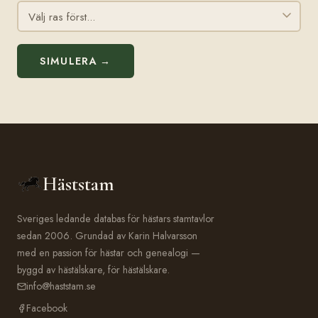
SIMULERA →
Häststam
Sveriges ledande databas för hästars stamtavlor
sedan 2006. Grundad av Karin Halvarsson
med en passion för hästar och genealogi —
byggd av hästälskare, för hästälskare.
info@haststam.se
Facebook