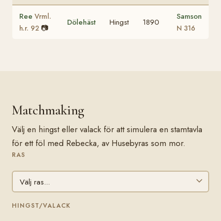
Ree
Samson
Vrml.
Dölehäst
Hingst
1890
📷
h.r. 92
N 316
Matchmaking
Välj en hingst eller valack för att simulera en stamtavla
för ett föl med Rebecka, av Husebyras som mor.
RAS
HINGST/VALACK