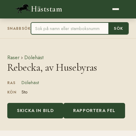
Häststam
SÖK
SNABBSÖK
Raser
›
Dölehäst
Rebecka, av Husebyras
Dölehäst
RAS
Sto
KÖN
SKICKA IN BILD
RAPPORTERA FEL