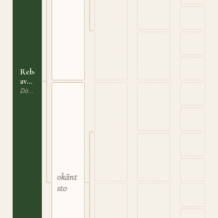
Rebecka,
av
Husebyras
Dölehäst
okänt
sto