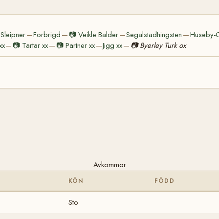
Sleipner
Forbrigd
📷
Veikle Balder
Segalstadhingsten
Huseby-
—
—
—
—
xx
📷
Tartar xx
📷
Partner xx
Jigg xx
📷
Byerley Turk ox
—
—
—
—
Avkommor
KÖN
FÖDD
Sto