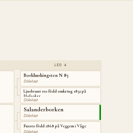
LED 4
Borkhushingsten N 85
Dölehäst
Ljusbrunt sto född omkring 1852 på
Holaaker
Dölehäst
Salanderborken
Dölehäst
Fuxsto född 1868 på Veggem i Våge
Dölehäst