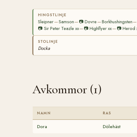
HINGSTLINJE
Sleipner
Samson
📷
Dovre
Borkhushingsten
—
—
—
—
📷
Sir Peter Teazle xx
📷
Highflyer xx
📷
Herod 
—
—
STOLINJE
Docka
Avkommor (1)
NAMN
RAS
Dora
Dölehäst