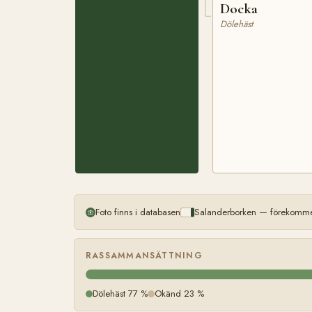
Docka
Dölehäst
Foto finns i databasen
Salanderborken — förekommer
RASSAMMANSÄTTNING
Dölehäst 77 %
Okänd 23 %