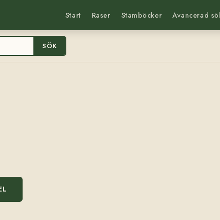
Start
Raser
Stamböcker
Avancerad sö
SÖK
EL