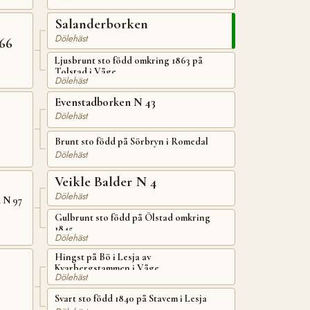
Salanderborken
Dölehäst
66
Ljusbrunt sto född omkring 1863 på
Tolstad i Våge
Dölehäst
Evenstadborken N 43
Dölehäst
Brunt sto född på Sörbryn i Romedal
Dölehäst
Veikle Balder N 4
Dölehäst
 N 97
Gulbrunt sto född på Ölstad omkring
1845
Dölehäst
Hingst på Bö i Lesja av
Kvarbergstammen i Våge
Dölehäst
Svart sto född 1840 på Stavem i Lesja