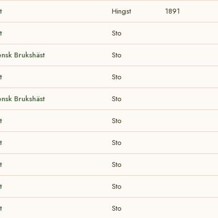
t
Hingst
1891
t
Sto
nsk Brukshäst
Sto
t
Sto
nsk Brukshäst
Sto
t
Sto
t
Sto
t
Sto
t
Sto
t
Sto