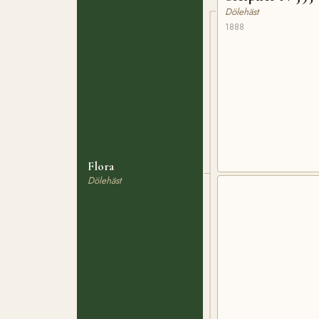
Dölehäst
1888
Flora
Dölehäst