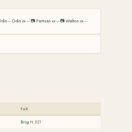
Odin
Odin xx
📷
Partisan xx
📷
Walton xx
—
—
—
—
FAR
Brig
N 521