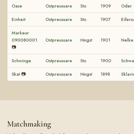
Oase
Ostpreussare
Sto
1909
Oder
Einheit
Ostpreussare
Sto
1907
Eifers
Markeur
090080001
Ostpreussare
Hingst
1901
Nelke
📷
Schwinge
Ostpreussare
Sto
1900
Schwa
Skat
📷
Ostpreussare
Hingst
1898
Sklavi
Matchmaking