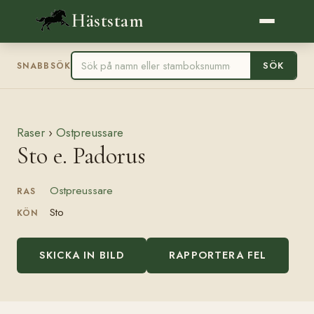
Häststam
SÖK
SNABBSÖK
Raser
›
Ostpreussare
Sto e. Padorus
Ostpreussare
RAS
Sto
KÖN
SKICKA IN BILD
RAPPORTERA FEL