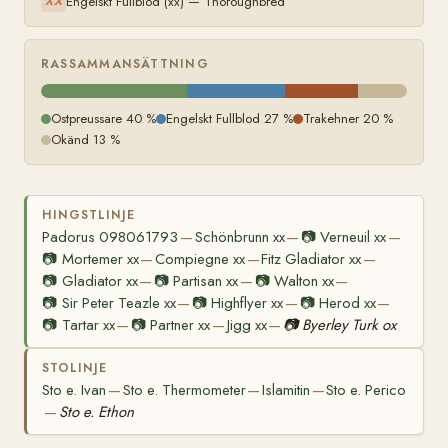
Engelskt Fullblod (xx) — Thoroughbred
XX
RASSAMMANSÄTTNING
Ostpreussare 40 %
Engelskt Fullblod 27 %
Trakehner 20 %
Okänd 13 %
HINGSTLINJE
Padorus 098061793
Schönbrunn xx
📷
Verneuil xx
—
—
—
📷
Mortemer xx
Compiegne xx
Fitz Gladiator xx
—
—
—
📷
Gladiator xx
📷
Partisan xx
📷
Walton xx
—
—
—
📷
Sir Peter Teazle xx
📷
Highflyer xx
📷
Herod xx
—
—
—
📷
Tartar xx
📷
Partner xx
Jigg xx
📷
Byerley Turk ox
—
—
—
STOLINJE
Sto e. Ivan
Sto e. Thermometer
Islamitin
Sto e. Perico
—
—
—
Sto e. Ethon
—