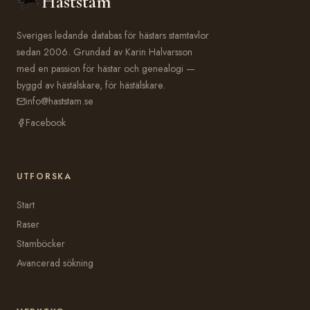
Häststam
Sveriges ledande databas för hästars stamtavlor
sedan 2006. Grundad av Karin Halvarsson
med en passion för hästar och genealogi —
byggd av hästälskare, för hästälskare.
info@haststam.se
Facebook
UTFORSKA
Start
Raser
Stamböcker
Avancerad sökning