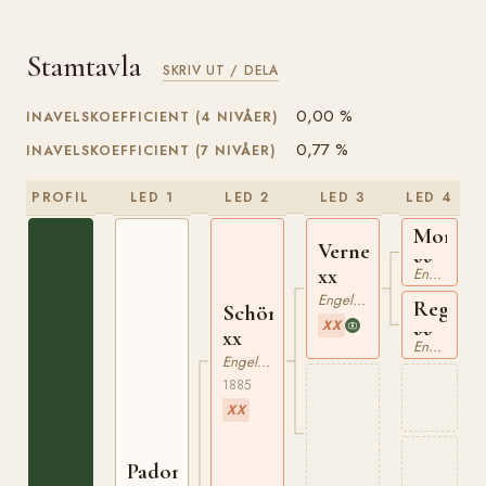
Stamtavla
SKRIV UT / DELA
0,00 %
INAVELSKOEFFICIENT (4 NIVÅER)
0,77 %
INAVELSKOEFFICIENT (7 NIVÅER)
PROFIL
LED 1
LED 2
LED 3
LED 4
Mortem
Verneuil
xx
xx
Engelskt Fullblod
Engelskt Fullblod
Regalia
Schönbrunn
XX
xx
xx
Engelskt Fullblod
Engelskt Fullblod
1885
XX
Padorus