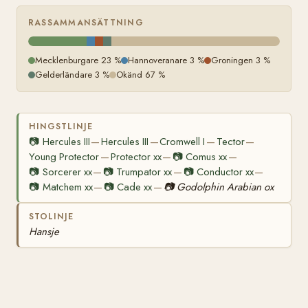
RASSAMMANSÄTTNING
Mecklenburgare 23 %
Hannoveranare 3 %
Groningen 3 %
Gelderländare 3 %
Okänd 67 %
HINGSTLINJE
📷
Hercules III
Hercules III
Cromwell I
Tector
—
—
—
—
Young Protector
Protector xx
📷
Comus xx
—
—
—
📷
Sorcerer xx
📷
Trumpator xx
📷
Conductor xx
—
—
—
📷
Matchem xx
📷
Cade xx
📷
Godolphin Arabian ox
—
—
STOLINJE
Hansje