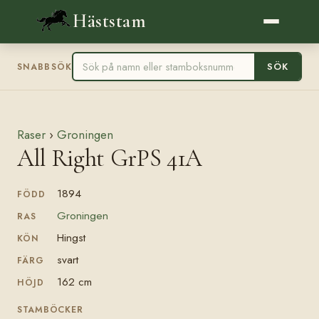
Häststam
SÖK
SNABBSÖK
Raser
›
Groningen
All Right GrPS 41A
1894
FÖDD
Groningen
RAS
Hingst
KÖN
svart
FÄRG
162 cm
HÖJD
STAMBÖCKER