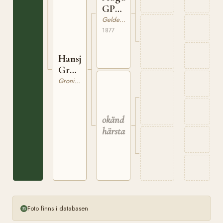
GPS
6
Gelderländare
1877
Hansje
GrPS
86A
Groningen
okänd
härstamning
Foto finns i databasen