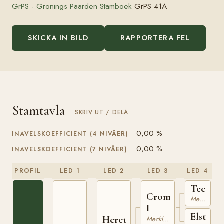
GrPS - Gronings Paarden Stamboek
GrPS 41A
SKICKA IN BILD
RAPPORTERA FEL
Stamtavla
SKRIV UT / DELA
0,00 %
INAVELSKOEFFICIENT (4 NIVÅER)
0,00 %
INAVELSKOEFFICIENT (7 NIVÅER)
PROFIL
LED 1
LED 2
LED 3
LED 4
Tector
Cromwell
Mecklenburgare
I
Elster
Hercules
Mecklenburgare