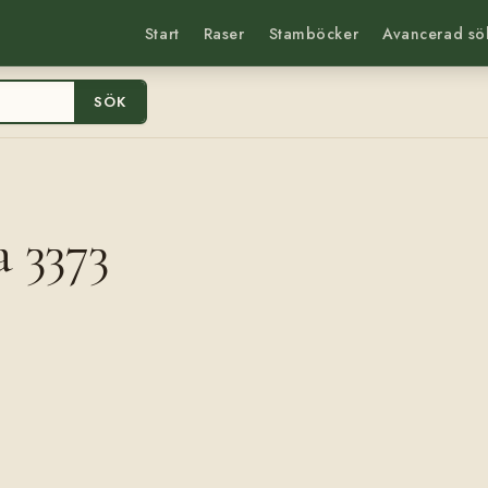
Start
Raser
Stamböcker
Avancerad sö
SÖK
 3373