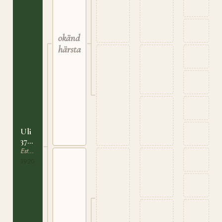
okänd
härstamning
Uli
372
E
Estnisk Häst/Ponny
1920