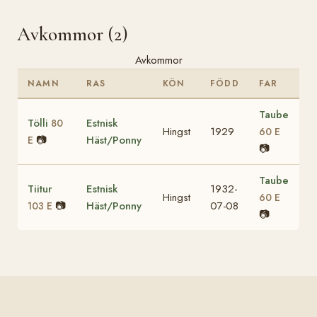
Avkommor (2)
Avkommor
NAMN
RAS
KÖN
FÖDD
FAR
Taube
Tölli
Estnisk
80
Hingst
1929
60 E
📷
Häst/Ponny
E
📷
Taube
Tiitur
Estnisk
1932-
Hingst
60 E
📷
Häst/Ponny
07-08
103 E
📷