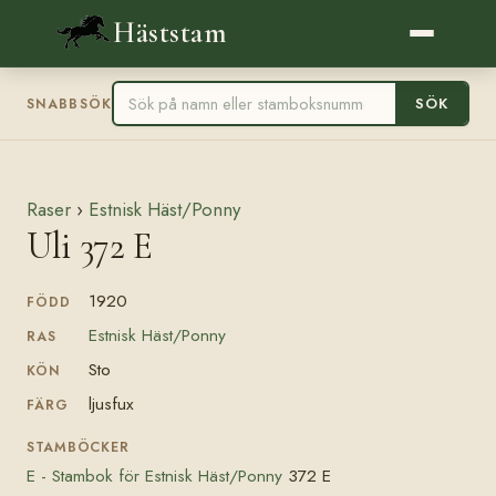
Häststam
SÖK
SNABBSÖK
Raser
›
Estnisk Häst/Ponny
Uli 372 E
1920
FÖDD
Estnisk Häst/Ponny
RAS
Sto
KÖN
ljusfux
FÄRG
STAMBÖCKER
E - Stambok för Estnisk Häst/Ponny
372 E