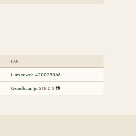
FAR
Llawenwch 420029063
Goudhaantje
📷
STB-D 2