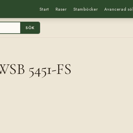
Start
Raser
Stamböcker
Avancerad sö
SÖK
 WSB 5451-FS