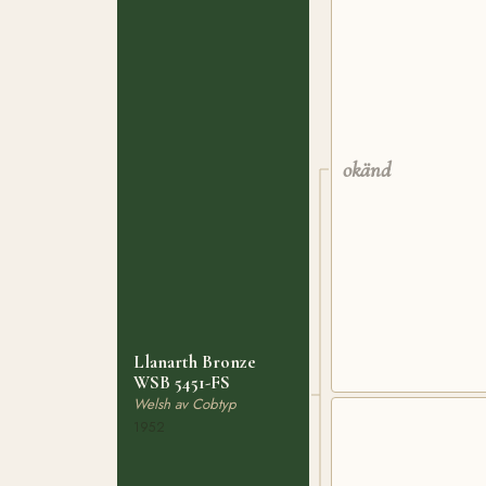
okänd
Llanarth Bronze
WSB 5451-FS
Welsh av Cobtyp
1952