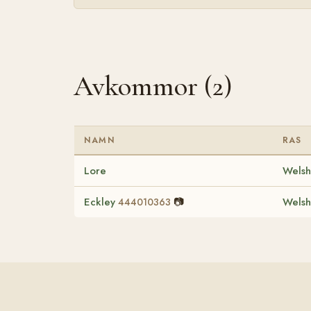
Avkommor (2)
NAMN
RAS
Lore
Welsh
Eckley
📷
Welsh
444010363