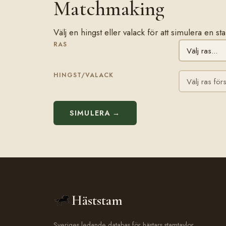
Matchmaking
Välj en hingst eller valack för att simulera en 
RAS
HINGST/VALACK
SIMULERA →
Häststam
Sveriges ledande databas för hästars stamtavlor