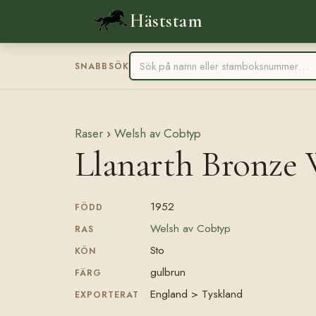
Häststam
SNABBSÖK
Raser
›
Welsh av Cobtyp
Llanarth Bronze
1952
FÖDD
Welsh av Cobtyp
RAS
Sto
KÖN
gulbrun
FÄRG
England > Tyskland
EXPORTERAT