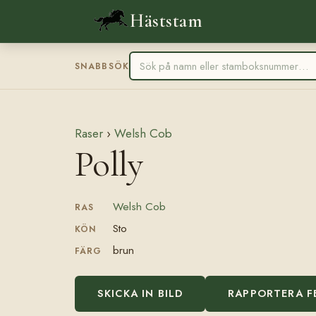
Häststam
SNABBSÖK
Raser
›
Welsh Cob
Polly
Welsh Cob
RAS
Sto
KÖN
brun
FÄRG
SKICKA IN BILD
RAPPORTERA F