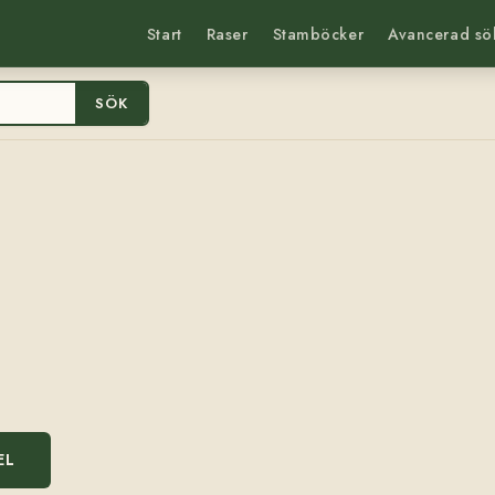
Start
Raser
Stamböcker
Avancerad sö
SÖK
EL