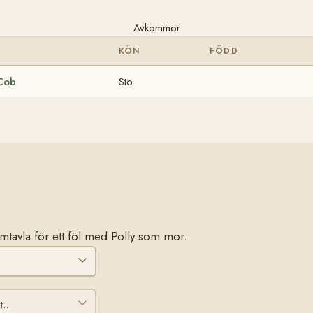
Avkommor
KÖN
FÖDD
Cob
Sto
tamtavla för ett föl med Polly som mor.