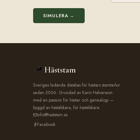
SIMULERA →
Häststam
Sveriges ledande databas för hästars stamtavlor
sedan 2006. Grundad av Karin Halvarsson
med en passion för hästar och genealogi —
byggd av hästälskare, för hästälskare.
info@haststam.se
Facebook