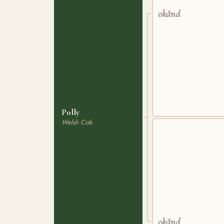
okänd
Polly
Welsh Cob
okänd