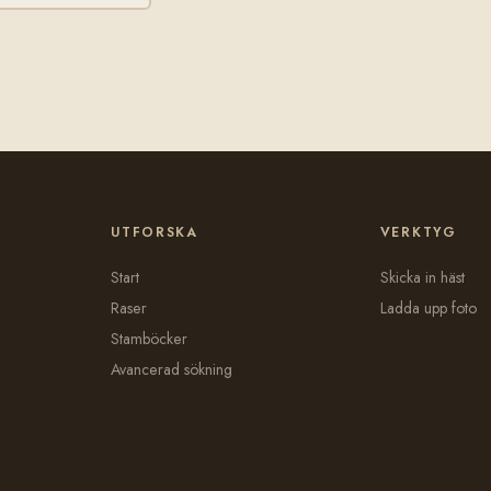
UTFORSKA
VERKTYG
Start
Skicka in häst
Raser
Ladda upp foto
Stamböcker
Avancerad sökning