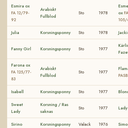
Esmira ox
Esme
Arabiskt
Sto
1978
ox
FA 12/79-
F
Fullblod
92
105/
Julia
Korsningsponny
Sto
1978
Jack
Kärli
Fanny Girl
Korsningsponny
Sto
1977
Faze
Farona ox
Arabiskt
Flam
Sto
1977
FA 125/77-
Fullblod
PASB
83
Isabell
Korsningsponny
Sto
1977
Blon
Sweet
Korsning / Ras
Sto
1977
Lady
Lady
saknas
Sirino
Korsningsponny
Valack
1976
Simo