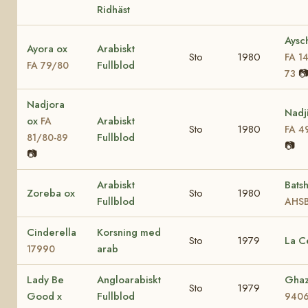
Ridhäst
Aysc
Ayora ox
Arabiskt
Sto
1980
FA 1
Fullblod
FA 79/80

73
Nadjora
Nadj
ox
Arabiskt
FA
Sto
1980
FA 4
Fullblod
81/80-89
📷
📷
Arabiskt
Bats
Zoreba ox
Sto
1980
Fullblod
AHSB
Cinderella
Korsning med
Sto
1979
La C
arab
17990
Lady Be
Angloarabiskt
Ghaz
Sto
1979
Good x
Fullblod
940