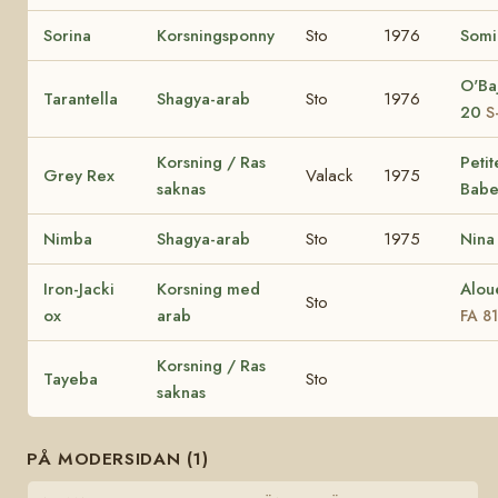
Sorina
Korsningsponny
Sto
1976
Somi
O'Baj
Tarantella
Shagya-arab
Sto
1976
20
S
Korsning / Ras
Petit
Grey Rex
Valack
1975
saknas
Babe
Nimba
Shagya-arab
Sto
1975
Nina
Iron-Jacki
Korsning med
Alou
Sto
ox
arab
FA 8
Korsning / Ras
Tayeba
Sto
saknas
PÅ MODERSIDAN (1)