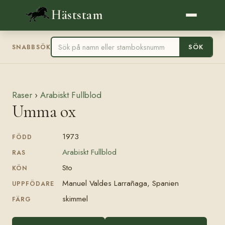
Häststam
SÖK
SNABBSÖK
Raser
›
Arabiskt Fullblod
Umma ox
1973
FÖDD
Arabiskt Fullblod
RAS
Sto
KÖN
Manuel Valdes Larrañaga, Spanien
UPPFÖDARE
skimmel
FÄRG