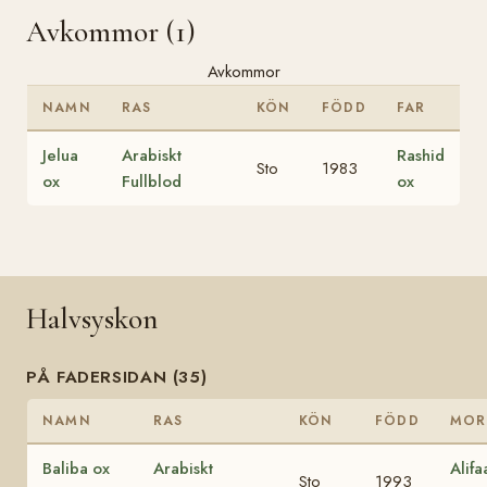
Avkommor (1)
Avkommor
NAMN
RAS
KÖN
FÖDD
FAR
Jelua
Arabiskt
Rashid
Sto
1983
ox
Fullblod
ox
Halvsyskon
PÅ FADERSIDAN (35)
NAMN
RAS
KÖN
FÖDD
MOR
Baliba ox
Arabiskt
Alif
Sto
1993