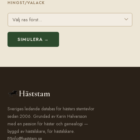
HINGST/VALACK
SIMULERA →
Häststam
Sveriges ledande databas för hästars stamtavlor
sedan 2006. Grundad av Karin Halvarsson
med en passion för hästar och genealogi —
byggd av hästälskare, för hästälskare.
info@haststam.se