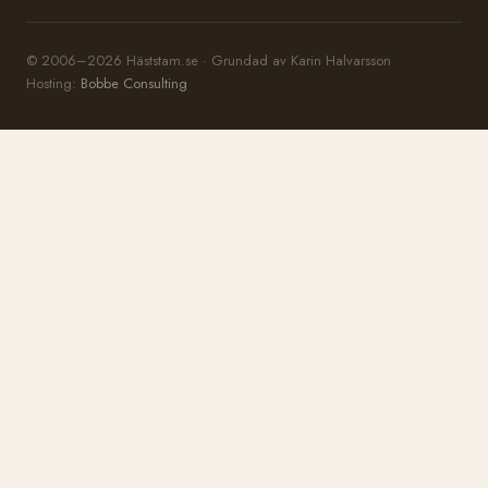
© 2006–2026 Häststam.se · Grundad av Karin Halvarsson
Hosting:
Bobbe Consulting