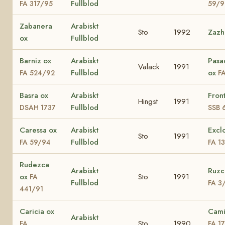
Fullblod
FA 317/95
59/9
Zabanera
Arabiskt
Sto
1992
Zazh
ox
Fullblod
Barniz ox
Arabiskt
Pasa
Valack
1991
Fullblod
ox
FA 524/92
F
Basra ox
Arabiskt
Fron
Hingst
1991
Fullblod
DSAH 1737
SSB 
Caressa ox
Arabiskt
Excl
Sto
1991
Fullblod
FA 59/94
FA 1
Rudezca
Arabiskt
Ruzc
ox
Sto
1991
FA
Fullblod
FA 3
441/91
Caricia ox
Cami
Arabiskt
Sto
1990
FA
FA 1