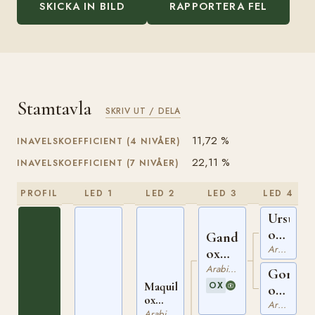
SKICKA IN BILD
RAPPORTERA FEL
Stamtavla
SKRIV UT / DELA
11,72 %
INAVELSKOEFFICIENT (4 NIVÅER)
22,11 %
INAVELSKOEFFICIENT (7 NIVÅER)
PROFIL
LED 1
LED 2
LED 3
LED 4
Ursus
ox
Gandhy
PASB
Arabiskt Fullblod
ox
206
SSB
Arabiskt Fullblod
Gomar
1166
OX
Maquillo
ox
ox
SSB
Arabiskt Fullblod
SSB
Arabiskt Fullblod