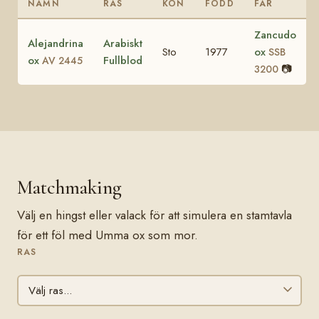
NAMN
RAS
KÖN
FÖDD
FAR
Zancudo
Alejandrina
Arabiskt
Sto
1977
ox
SSB
ox
Fullblod
AV 2445
📷
3200
Matchmaking
Välj en hingst eller valack för att simulera en stamtavla
för ett föl med Umma ox som mor.
RAS