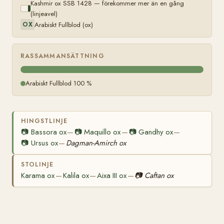
Kashmir ox SSB 1428 — förekommer mer än en gång
(linjeavel)
Arabiskt Fullblod (ox)
OX
RASSAMMANSÄTTNING
Arabiskt Fullblod 100 %
HINGSTLINJE
📷
Bassora ox
📷
Maquillo ox
📷
Gandhy ox
—
—
—
📷
Ursus ox
Dagman-Amirch ox
—
STOLINJE
Karama ox
Kalila ox
Aixa III ox
📷
Caftan ox
—
—
—