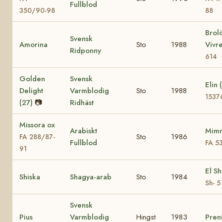
Fullblod
350/90-98
88
Brol
Svensk
Amorina
Sto
1988
Vivr
Ridponny
614
Golden
Svensk
Elin 
Delight
Varmblodig
Sto
1988
1537
(27)
📷
Ridhäst
Missora ox
Arabiskt
Mimm
Sto
1986
FA 288/87-
Fullblod
FA 5
91
El S
Shiska
Shagya-arab
Sto
1984
Sh- 5
Svensk
Pius
Varmblodig
Hingst
1983
Pren