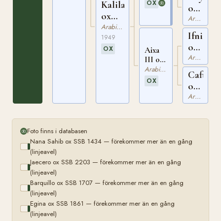
1428
OX
Kalila
ox
ox
AHSB
Arabiskt Fullblod
SSB
Arabiskt Fullblod
411
Ifni
2457
1949
ox
OX
Aixa
SSB
Arabiskt Fullblod
III ox
SSB
1668
Arabiskt Fullblod
Caftan
1916
OX
ox
SSB
Arabiskt Fullblod
732
Foto finns i databasen
Nana Sahib ox SSB 1434 — förekommer mer än en gång
(linjeavel)
Jaecero ox SSB 2203 — förekommer mer än en gång
(linjeavel)
Barquillo ox SSB 1707 — förekommer mer än en gång
(linjeavel)
Egina ox SSB 1861 — förekommer mer än en gång
(linjeavel)