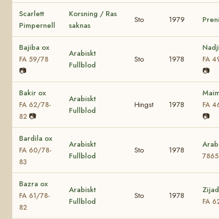
Scarlett
Korsning / Ras
Sto
1979
Pren
Pimpernell
saknas
Bajiba ox
Nadj
Arabiskt
Sto
1978
FA 59/78
FA 4
Fullblod
📷
📷
Bakir ox
Maim
Arabiskt
Hingst
1978
FA 62/78-
FA 4
Fullblod
📷
📷
82
Bardila ox
Arabiskt
Arab
Sto
1978
FA 60/78-
Fullblod
7865
83
Bazra ox
Arabiskt
Zija
Sto
1978
FA 61/78-
Fullblod
FA 6
82