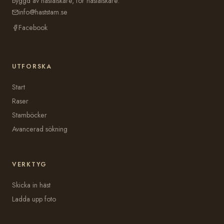
byggd av hästälskare, för hästälskare.
info@haststam.se
Facebook
UTFORSKA
Start
Raser
Stamböcker
Avancerad sökning
VERKTYG
Skicka in häst
Ladda upp foto