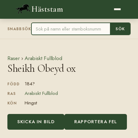
Häststam
SÖK
SNABBSÖK
Raser
›
Arabiskt Fullblod
Sheikh Obeyd ox
184?
FÖDD
Arabiskt Fullblod
RAS
Hingst
KÖN
SKICKA IN BILD
RAPPORTERA FEL