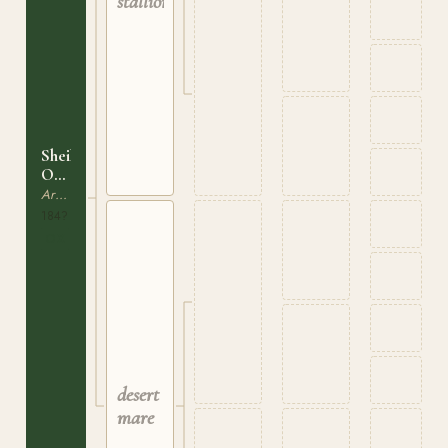
stallion
Sheikh
Obeyd
ox
Arabiskt Fullblod
184?
OX
desert
mare