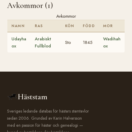
Avkommor (1)
Avkommor
NAMN
RAS
KÖN
FÖDD
MOR
Udayha
Arabiskt
Wadihah
Sto
1845
ox
Fullblod
ox
Häststam
Sveriges ledande databas för hästars stamtavlor
sedan 2006. Grundad av Karin Halvarsson
med en passion för hästar och genealogi —