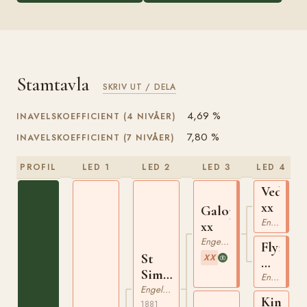
Stamtavla
SKRIV UT / DELA
4,69 %
INAVELSKOEFFICIENT (4 NIVÅER)
7,80 %
INAVELSKOEFFICIENT (7 NIVÅER)
PROFIL
LED 1
LED 2
LED 3
LED 4
Vedette
xx
Galopin
Engelskt Fullblod
xx
Engelskt Fullblod
Flying
St
XX
Duches
Simon
xx
Engelskt Fullblod
xx
Engelskt Fullblod
King
1881