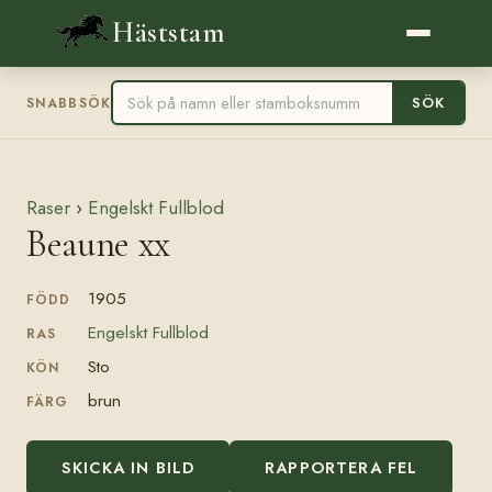
Häststam
SÖK
SNABBSÖK
Raser
›
Engelskt Fullblod
Beaune xx
1905
FÖDD
Engelskt Fullblod
RAS
Sto
KÖN
brun
FÄRG
SKICKA IN BILD
RAPPORTERA FEL