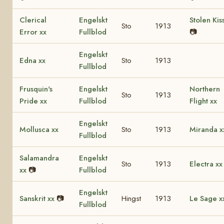
Clerical
Engelskt
Stolen Kis
Sto
1913
Error xx
Fullblod
📷
Engelskt
Edna xx
Sto
1913
Fullblod
Frusquin's
Engelskt
Northern
Sto
1913
Pride xx
Fullblod
Flight xx
Engelskt
Mollusca xx
Sto
1913
Miranda x
Fullblod
Salamandra
Engelskt
Sto
1913
Electra xx
xx
📷
Fullblod
Engelskt
Sanskrit xx
📷
Hingst
1913
Le Sage x
Fullblod