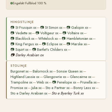
Engelskt Fullblod 100 %
HINGSTLINJE
📷
St Frusquin xx
📷
St Simon xx
📷
Galopin xx
—
—
—
📷
Vedette xx
📷
Voltigeur xx
📷
Voltaire xx
—
—
—
📷
Blacklock xx
Whitelock xx
📷
Hambletonian xx
—
—
—
📷
King Fergus xx
📷
Eclipse xx
📷
Marske xx
—
—
—
📷
Squirt xx
📷
Bartlet's Childers xx
—
—
📷
Darley Arabian ox
STOLINJE
Burgonet xx
Balornock xx
Sonsie Queen xx
—
—
—
Highland Lassie xx
Glengowrie xx
Glencairne xx
—
—
—
Trampoline xx
Web xx
📷
Penelope xx
Prunella xx
—
—
—
—
Promise xx
Julia xx
Sto e Partner xx
Bonny Lass xx
—
—
—
—
Sto e Darley Arabian xx
Sto e Byerley Turk xx
—