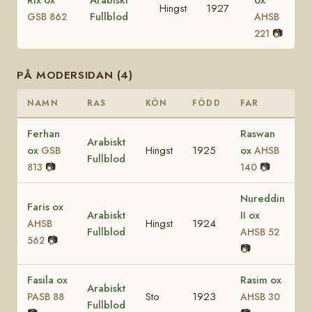
Rix ox
Arabiskt
ox
Hingst
1927
Fullblod
GSB 862
AHSB
📷
221
PÅ MODERSIDAN (4)
NAMN
RAS
KÖN
FÖDD
FAR
Ferhan
Raswan
Arabiskt
ox
Hingst
1925
ox
GSB
AHSB
Fullblod
📷
📷
813
140
Nureddin
Faris ox
Arabiskt
II ox
Hingst
1924
AHSB
Fullblod
AHSB 52
📷
562
📷
Fasila ox
Rasim ox
Arabiskt
Sto
1923
PASB 88
AHSB 30
Fullblod