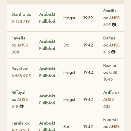
Starilla
Starillo ox
Arabiskt
Hingst
1939
ox
AHSB
Fullblod
AHSB 719
📷
625
Fayella
Dafina
Arabiskt
ox
Sto
1942
ox
AHSB
AHSB
Fullblod
📷
908
415
Raxina
Rayal ox
Arabiskt
Hingst
1942
ox
GSB
Fullblod
AHSB 905
1046
Riffayal
Ariffa ox
Arabiskt
ox
Hingst
1942
AHSB
AHSB
Fullblod
📷
819
633
Naomi I
Tarafa ox
Arabiskt
Sto
1942
ox
AHSB
Fullblod
AHSB 911