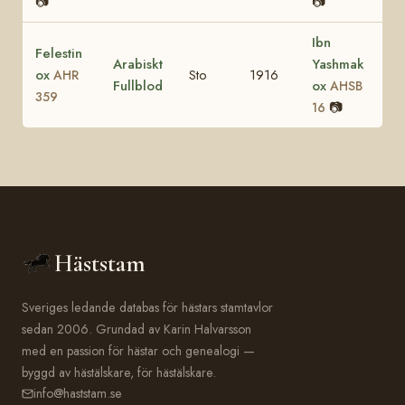
📷
📷
Ibn
Felestin
Arabiskt
Yashmak
ox
Sto
1916
AHR
Fullblod
ox
AHSB
359
📷
16
Häststam
Sveriges ledande databas för hästars stamtavlor
sedan 2006. Grundad av Karin Halvarsson
med en passion för hästar och genealogi —
byggd av hästälskare, för hästälskare.
info@haststam.se