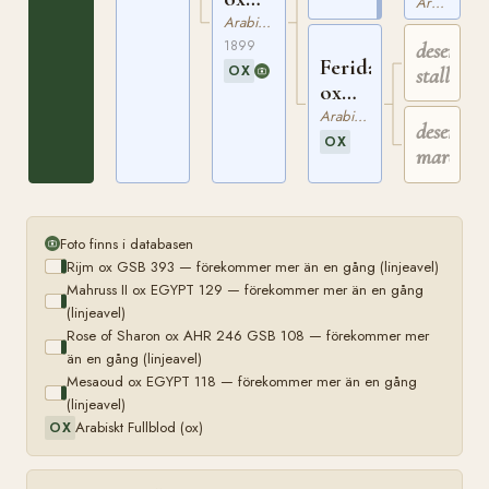
EGYPT
Arabiskt Fullblod
GSB
88
Arabiskt Fullblod
351
1899
desert
Ferida
OX
stallion
ox
GSB
Arabiskt Fullblod
desert
120
OX
mare
Foto finns i databasen
Rijm ox GSB 393 — förekommer mer än en gång (linjeavel)
Mahruss II ox EGYPT 129 — förekommer mer än en gång
(linjeavel)
Rose of Sharon ox AHR 246 GSB 108 — förekommer mer
än en gång (linjeavel)
Mesaoud ox EGYPT 118 — förekommer mer än en gång
(linjeavel)
Arabiskt Fullblod (ox)
OX