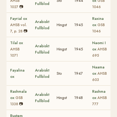
Sto
1944
ox
AHSB
GSB
Fullblod
📷
1027
1046
Fayrial ox
Raxina
Arabiskt
Hingst
1945
ox
AHSB vol.
GSB
Fullblod
📷
7, p. 28
1046
Tilal ox
Naomi I
Arabiskt
Hingst
1945
ox
AHSB
AHSB
Fullblod
1071
695
Naama
Fayalina
Arabiskt
Sto
1947
ox
AHSB
ox
Fullblod
603
Rashmala
Rashma
Arabiskt
ox
Hingst
1948
ox
GSB
AHSB
Fullblod
📷
1338
777
Rustem