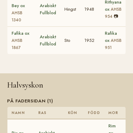
Rithyana
Bey ox
Arabiskt
Hingst
1948
ox
AHSB
Fullblod
AHSB
📷
954
1340
Fafika ox
Rafika
Arabiskt
Sto
1952
ox
AHSB
AHSB
Fullblod
1867
951
Halvsyskon
PÅ FADERSIDAN (1)
NAMN
RAS
KÖN
FÖDD
MOR
Rim