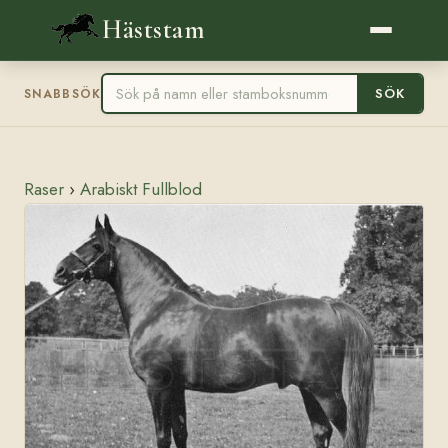
Häststam
SÖK
SNABBSÖK
Raser
›
Arabiskt Fullblod