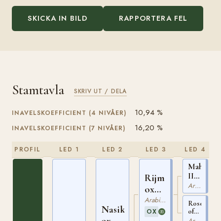
SKICKA IN BILD
RAPPORTERA FEL
Stamtavla
SKRIV UT / DELA
10,94 %
INAVELSKOEFFICIENT (4 NIVÅER)
16,20 %
INAVELSKOEFFICIENT (7 NIVÅER)
PROFIL
LED 1
LED 2
LED 3
LED 4
Mahruss
II
Rijm
ox
Arabiskt Fullblod
ox
EGYPT
GSB
Arabiskt Fullblod
129
Rose
Nasik
393
OX
of
ox
Sharon
Arabiskt Fullblod