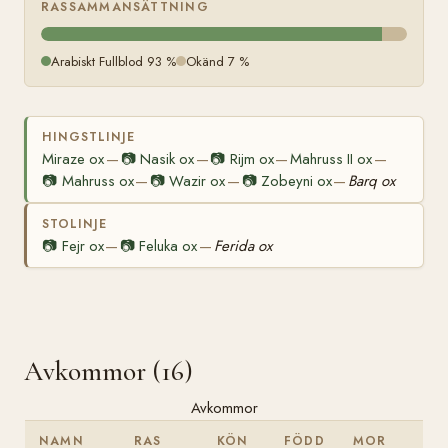
RASSAMMANSÄTTNING
Arabiskt Fullblod 93 %
Okänd 7 %
HINGSTLINJE
Miraze ox
📷
Nasik ox
📷
Rijm ox
Mahruss II ox
—
—
—
—
📷
Mahruss ox
📷
Wazir ox
📷
Zobeyni ox
Barq ox
—
—
—
STOLINJE
📷
Fejr ox
📷
Feluka ox
Ferida ox
—
—
Avkommor (16)
Avkommor
NAMN
RAS
KÖN
FÖDD
MOR