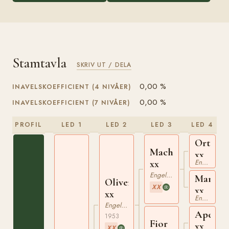
Stamtavla
SKRIV UT / DELA
0,00 %
INAVELSKOEFFICIENT (4 NIVÅER)
0,00 %
INAVELSKOEFFICIENT (7 NIVÅER)
PROFIL
LED 1
LED 2
LED 3
LED 4
Ortello
Macherio
xx
Engelskt Fullblod
xx
Engelskt Fullblod
Mannoz
Oliveri
XX
xx
xx
Engelskt Fullblod
Engelskt Fullblod
Apelle
1953
Fior
xx
XX