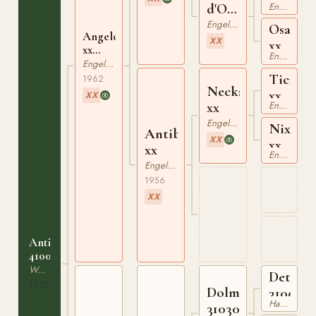
Engelskt Fullblod
d'Orchidea
xx
Engelskt Fullblod
Osa
Angelo
XX
xx
xx
Engelskt Fullblod
410172162
Engelskt Fullblod
Ticino
1962
Neckar
xx
XX
Engelskt Fullblod
xx
Engelskt Fullblod
Nixe
Antibes
XX
xx
xx
Engelskt Fullblod
Engelskt Fullblod
1956
XX
Antine
410075972
Westfaler
Detekti
1972
Dolman
3100796
Hannoveranare
310304533