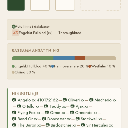
Foto finns i databasen
Engelskt Fullblod (xx) — Thoroughbred
XX
RASSAMMANSÄTTNING
Engelskt Fullblod 40 %
Hannoveranare 20 %
Westfaler 10 %
Okänd 30 %
HINGSTLINJE
📷
Angelo xx 410172162
📷
Oliveri xx
📷
Macherio xx
—
—
📷
Ortello xx
📷
Teddy xx
📷
Ajax xx
—
—
—
—
📷
Flying Fox xx
📷
Orme xx
📷
Ormonde xx
—
—
—
📷
Bend Or xx
📷
Doncaster xx
📷
Stockwell xx
—
—
—
📷
The Baron xx
📷
Birdcatcher xx
📷
Sir Hercules xx
—
—