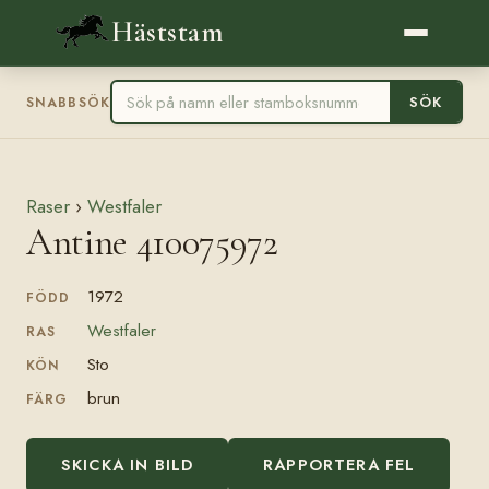
Häststam
SÖK
SNABBSÖK
Raser
›
Westfaler
Antine 410075972
1972
FÖDD
Westfaler
RAS
Sto
KÖN
brun
FÄRG
SKICKA IN BILD
RAPPORTERA FEL