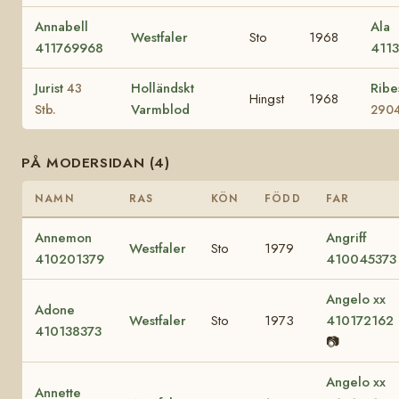
Annabell
Ala
Westfaler
Sto
1968
411769968
411
Jurist
Holländskt
Rib
43
Hingst
1968
Varmblod
Stb.
290
PÅ MODERSIDAN (4)
NAMN
RAS
KÖN
FÖDD
FAR
Annemon
Angriff
Westfaler
Sto
1979
410201379
410045373
Angelo xx
Adone
Westfaler
Sto
1973
410172162
410138373
📷
Angelo xx
Annette