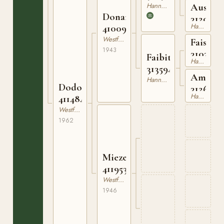
Hannoveranare
Aussich
Donar
3120719
Hannoveranare
410097643
Westfaler
Faisal
1943
3103047
Faibita
Hannoveranare
313594339
Amathi
Hannoveranare
Dodona
3126892
Hannoveranare
411484462
Westfaler
1962
Mieze
411953246
Westfaler
1946