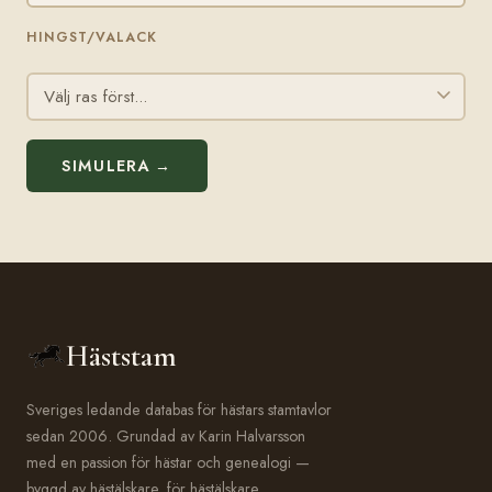
HINGST/VALACK
SIMULERA →
Häststam
Sveriges ledande databas för hästars stamtavlor
sedan 2006. Grundad av Karin Halvarsson
med en passion för hästar och genealogi —
byggd av hästälskare, för hästälskare.