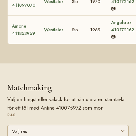
Westfaler
Sto
1970
410172162
411897070
📷
Angelo xx
Amone
Westfaler
Sto
1969
410172162
411853969
📷
Matchmaking
Välj en hingst eller valack för att simulera en stamtavla
för ett föl med Antine 410075972 som mor.
RAS