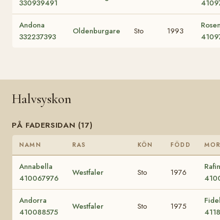
330939491
4109
Andona
Rosen
Oldenburgare
Sto
1993
332237393
4109
Halvsyskon
PÅ FADERSIDAN (17)
NAMN
RAS
KÖN
FÖDD
MO
Annabella
Rafi
Westfaler
Sto
1976
410067976
410
Andorra
Fide
Westfaler
Sto
1975
410088575
411