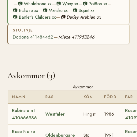
📷
Whalebone xx
📷
Waxy xx
📷
Pot8os xx
—
—
—
—
📷
Eclipse xx
📷
Marske xx
📷
Squirt xx
—
—
—
📷
Bartlet's Childers xx
📷
Darley Arabian ox
—
STOLINJE
Dodona 411484462
Mieze 411953246
—
Avkommor (3)
Avkommor
NAMN
RAS
KÖN
FÖDD
FAR
Rubinstein I
Rosen
Westfaler
Hingst
1986
410666986
4109
Rose Noire
Rosen
Oldenburgare
Sto
1991