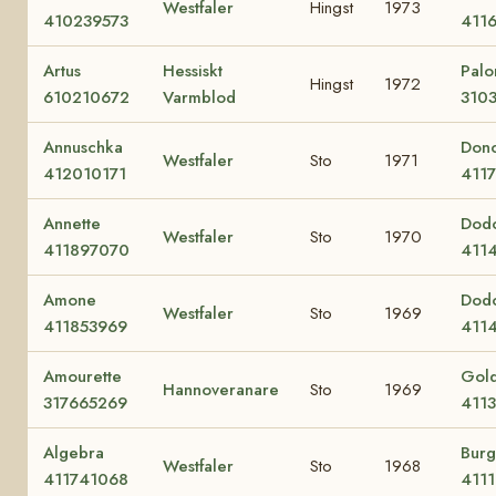
Westfaler
Hingst
1973
410239573
411
Artus
Hessiskt
Pal
Hingst
1972
610210672
Varmblod
310
Annuschka
Don
Westfaler
Sto
1971
412010171
411
Annette
Dod
Westfaler
Sto
1970
411897070
411
Amone
Dod
Westfaler
Sto
1969
411853969
411
Amourette
Gold
Hannoveranare
Sto
1969
317665269
411
Algebra
Burg
Westfaler
Sto
1968
411741068
411