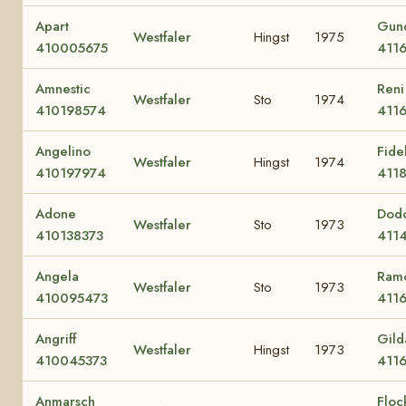
Apart
Gun
Westfaler
Hingst
1975
410005675
411
Amnestic
Reni
Westfaler
Sto
1974
410198574
4116
Angelino
Fide
Westfaler
Hingst
1974
410197974
411
Adone
Dod
Westfaler
Sto
1973
410138373
411
Angela
Ram
Westfaler
Sto
1973
410095473
411
Angriff
Gild
Westfaler
Hingst
1973
410045373
411
Anmarsch
Floc