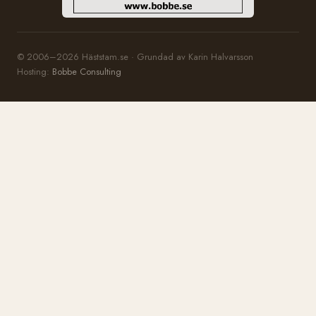
© 2006–2026 Häststam.se · Grundad av Karin Halvarsson
Hosting:
Bobbe Consulting