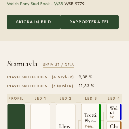
Welsh Pony Stud Book - WSB
WSB 9779
SKICKA IN BILD
RAPPORTERA FEL
Stamtavla
SKRIV UT / DELA
9,38 %
INAVELSKOEFFICIENT (4 NIVÅER)
11,33 %
INAVELSKOEFFICIENT (7 NIVÅER)
PROFIL
LED 1
LED 2
LED 3
LED 4
Welsh
Flyer
Trotting
Welsh Cob
HSB
Flyer
856
Llew
Chestn
WSB
Welsh av Cobtyp