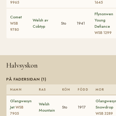
9965
1645
Ffynonwen
Comet
Welsh av
Young
Sto
1941
WSB
Cobtyp
Defiance
9780
WSB 1299
Halvsyskon
PÅ FADERSIDAN (1)
NAMN
RAS
KÖN
FÖDD
MOR
Glangwesyn
Glangwesy
Welsh
Jet
Sto
1917
Snowdrop
WSB
Mountain
7905
WSB 3289