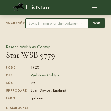
Häststam
SÖK
SNABBSÖK
Raser
›
Welsh av Cobtyp
Star WSB 9779
1920
FÖDD
Welsh av Cobtyp
RAS
Sto
KÖN
Evan Davies, England
UPPFÖDARE
gulbrun
FÄRG
STAMBÖCKER