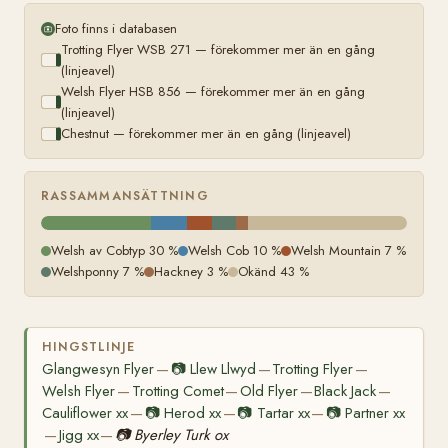
Foto finns i databasen
Trotting Flyer WSB 271 — förekommer mer än en gång
(linjeavel)
Welsh Flyer HSB 856 — förekommer mer än en gång
(linjeavel)
Chestnut — förekommer mer än en gång (linjeavel)
RASSAMMANSÄTTNING
Welsh av Cobtyp 30 %
Welsh Cob 10 %
Welsh Mountain 7 %
Welshponny 7 %
Hackney 3 %
Okänd 43 %
HINGSTLINJE
Glangwesyn Flyer
📷
Llew Llwyd
Trotting Flyer
—
—
—
Welsh Flyer
Trotting Comet
Old Flyer
Black Jack
—
—
—
—
Cauliflower xx
📷
Herod xx
📷
Tartar xx
📷
Partner xx
—
—
—
Jigg xx
📷
Byerley Turk ox
—
—