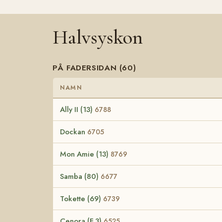
Halvsyskon
PÅ FADERSIDAN (60)
NAMN
Ally II (13)
6788
Dockan
6705
Mon Amie (13)
8769
Samba (80)
6677
Tokette (69)
6739
Cenora (F.3)
6525