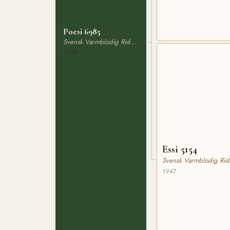
Poesi 6985
Svensk Varmblodig Ridhäst
1958
Essi 5154
Svensk Varmblodig Rid
1947