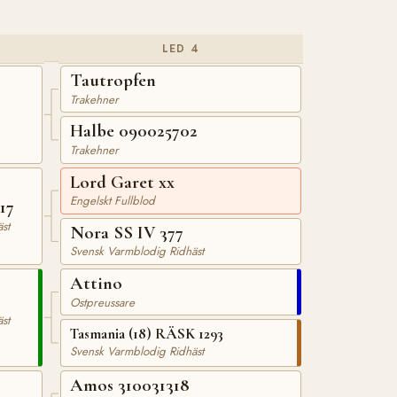
LED 4
Tautropfen
Trakehner
Halbe 090025702
Trakehner
Lord Garet xx
Engelskt Fullblod
17
st
Nora SS IV 377
Svensk Varmblodig Ridhäst
Attino
Ostpreussare
st
Tasmania (18) RÄSK 1293
Svensk Varmblodig Ridhäst
Amos 310031318