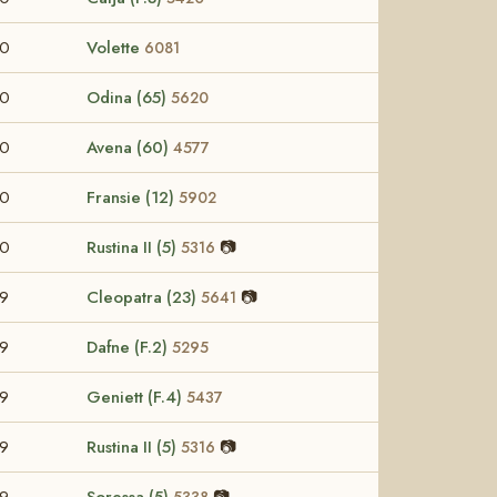
60
Volette
6081
60
Odina (65)
5620
60
Avena (60)
4577
60
Fransie (12)
5902
60
Rustina II (5)
📷
5316
9
Cleopatra (23)
📷
5641
9
Dafne (F.2)
5295
9
Geniett (F.4)
5437
9
Rustina II (5)
📷
5316
9
Soressa (5)
📷
5338