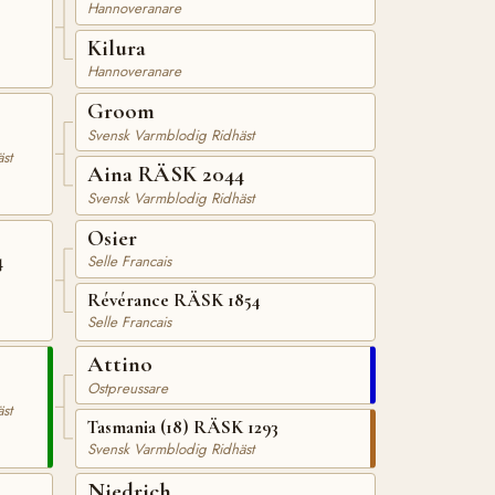
Hannoveranare
Kilura
Hannoveranare
Groom
Svensk Varmblodig Ridhäst
st
Aina RÄSK 2044
Svensk Varmblodig Ridhäst
Osier
4
Selle Francais
Révérance RÄSK 1854
Selle Francais
Attino
Ostpreussare
st
Tasmania (18) RÄSK 1293
Svensk Varmblodig Ridhäst
Niedrich