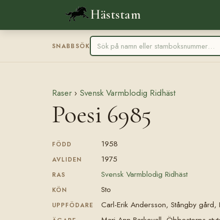
Häststam
SNABBSÖK
Raser
›
Svensk Varmblodig Ridhäst
Poesi 6985
1958
FÖDD
1975
AVLIDEN
Svensk Varmblodig Ridhäst
RAS
Sto
KÖN
Carl-Erik Andersson, Stångby gård,
UPPFÖDARE
Mari-Ann Barkevall, Öbbestorps stut