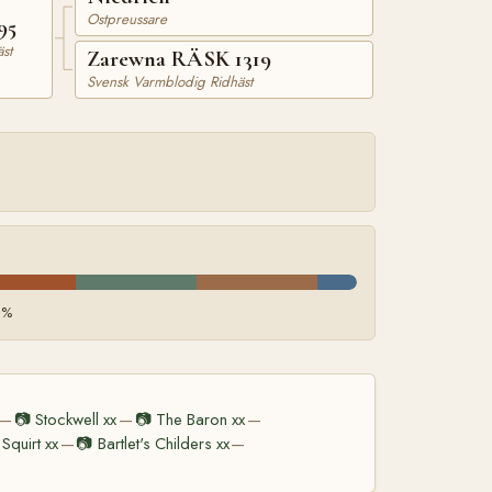
Ostpreussare
95
st
Zarewna RÄSK 1319
Svensk Varmblodig Ridhäst
 %
📷
Stockwell xx
📷
The Baron xx
—
—
—
Squirt xx
📷
Bartlet's Childers xx
—
—