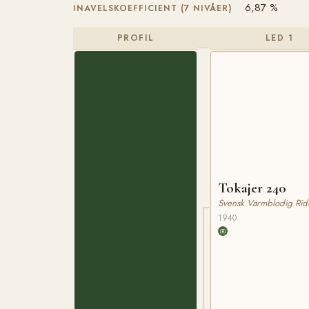
6,87 %
INAVELSKOEFFICIENT (7 NIVÅER)
PROFIL
LED 1
Tokajer 240
Svensk Varmblodig Rid
1940