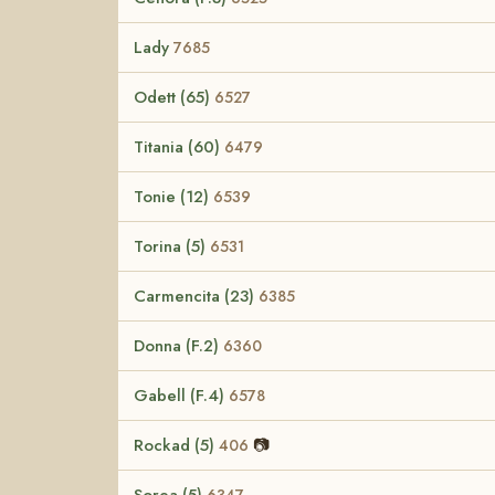
Lady
7685
Odett (65)
6527
Titania (60)
6479
Tonie (12)
6539
Torina (5)
6531
Carmencita (23)
6385
Donna (F.2)
6360
Gabell (F.4)
6578
Rockad (5)
📷
406
Sorea (5)
6347