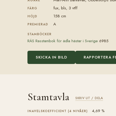
ÄGARE
fux, bls, 3 vtff
FÄRG
158 cm
HÖJD
A
PREMIERAD
STAMBÖCKER
RÄS Rasstambok för ädla hästar i Sverige
6985
SKICKA IN BILD
RAPPORTERA F
Stamtavla
SKRIV UT / DELA
4,69 %
INAVELSKOEFFICIENT (4 NIVÅER)