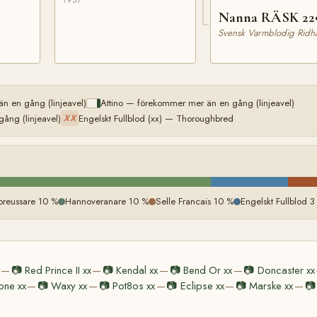
1937
Nanna RÄSK 22
Svensk Varmblodig Ridhä
n en gång (linjeavel)
Attino — förekommer mer än en gång (linjeavel)
ng (linjeavel)
Engelskt Fullblod (xx) — Thoroughbred
XX
preussare 10 %
Hannoveranare 10 %
Selle Francais 10 %
Engelskt Fullblod 3
📷
Red Prince II xx
📷
Kendal xx
📷
Bend Or xx
📷
Doncaster xx
—
—
—
—
ne xx
📷
Waxy xx
📷
Pot8os xx
📷
Eclipse xx
📷
Marske xx
📷
—
—
—
—
—