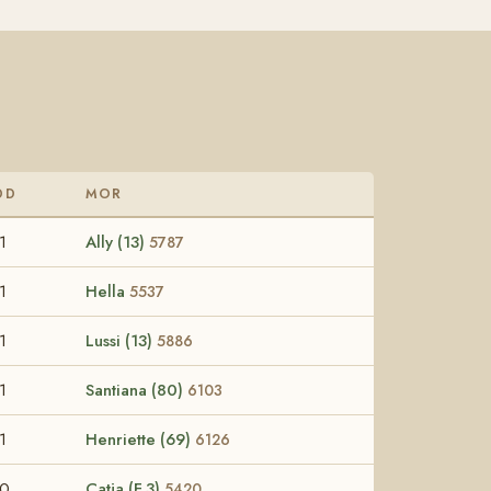
DD
MOR
1
Ally (13)
5787
1
Hella
5537
1
Lussi (13)
5886
1
Santiana (80)
6103
1
Henriette (69)
6126
60
Catja (F.3)
5420