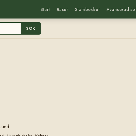
Start
Raser
Stamböcker
Avancerad sö
SÖK
 Lund
eri, Ljungbyholm, Kalmar