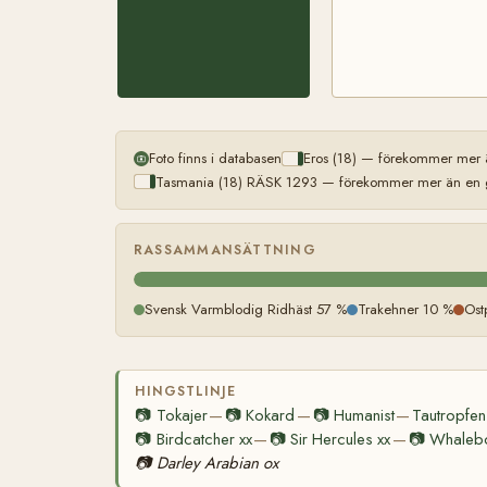
Foto finns i databasen
Eros (18) — förekommer mer ä
Tasmania (18) RÄSK 1293 — förekommer mer än en gå
RASSAMMANSÄTTNING
Svensk Varmblodig Ridhäst 57 %
Trakehner 10 %
Ost
HINGSTLINJE
📷
Tokajer
📷
Kokard
📷
Humanist
Tautropfen
—
—
—
📷
Birdcatcher xx
📷
Sir Hercules xx
📷
Whalebo
—
—
📷
Darley Arabian ox