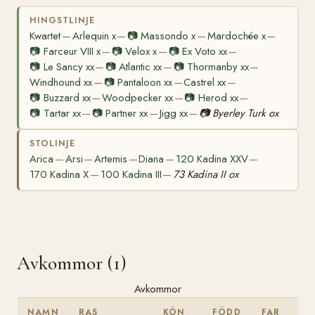
HINGSTLINJE
Kwartet
Arlequin x
📷
Massondo x
Mardochée x
—
—
—
—
📷
Farceur VIII x
📷
Velox x
📷
Ex Voto xx
—
—
—
📷
Le Sancy xx
📷
Atlantic xx
📷
Thormanby xx
—
—
—
Windhound xx
📷
Pantaloon xx
Castrel xx
—
—
—
📷
Buzzard xx
Woodpecker xx
📷
Herod xx
—
—
—
📷
Tartar xx
📷
Partner xx
Jigg xx
📷
Byerley Turk ox
—
—
—
STOLINJE
Arica
Arsi
Artemis
Diana
120 Kadina XXV
—
—
—
—
—
170 Kadina X
100 Kadina III
73 Kadina II ox
—
—
Avkommor (1)
Avkommor
NAMN
RAS
KÖN
FÖDD
FAR