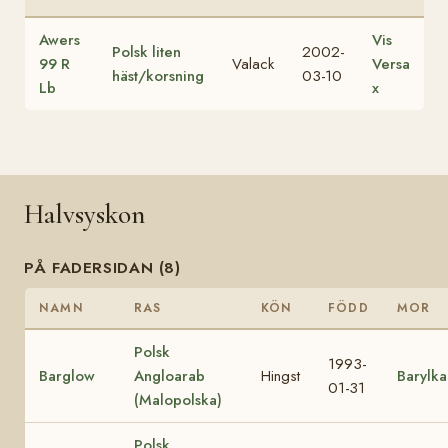
Awers
Vis
Polsk liten
2002-
99 R
Valack
Versa
häst/korsning
03-10
Lb
x
Halvsyskon
PÅ FADERSIDAN (8)
NAMN
RAS
KÖN
FÖDD
MOR
Polsk
1993-
Barglow
Angloarab
Hingst
Barylka
01-31
(Malopolska)
Polsk