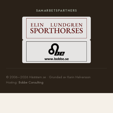
SAMARBETSPARTNERS
© 2006–2026 Häststam.se · Grundad av Karin Halvarsson
Hosting:
Bobbe Consulting