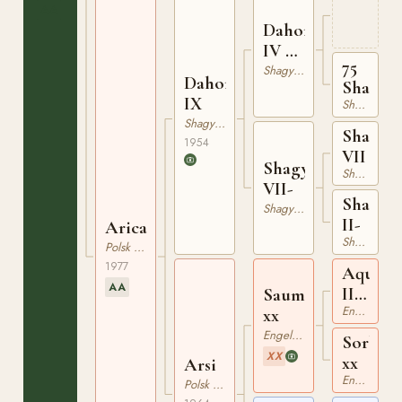
AA
Dahoman
IV 93
75
CSK
Shagya-arab
Dahoman
Shagya
IX
Shagya-arab
Shagya-arab
Shagya
1954
VII
Shagya
Shagya-arab
VII-
Shagya
Shagya-arab
II-
Arica
Shagya-arab
Polsk Angloarab (Malopolska)
1977
Aquino
AA
II
Saumur
Engelskt Fullblod
xx
xx
Engelskt Fullblod
Sorbon
XX
xx
Arsi
Engelskt Fullblod
Polsk Angloarab (Malopolska)