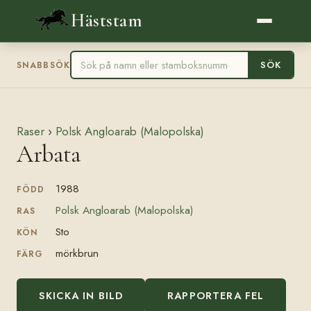
Häststam
SÖK
SNABBSÖK
Raser
›
Polsk Angloarab (Malopolska)
Arbata
1988
FÖDD
Polsk Angloarab (Malopolska)
RAS
Sto
KÖN
mörkbrun
FÄRG
SKICKA IN BILD
RAPPORTERA FEL