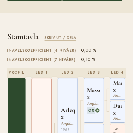
Stamtavla
SKRIV UT / DELA
0,00 %
INAVELSKOEFFICIENT (4 NIVÅER)
0,10 %
INAVELSKOEFFICIENT (7 NIVÅER)
PROFIL
LED 1
LED 2
LED 3
LED 4
Mardoc
x
Massondo
Angloarabiskt Fullblod
x
Angloarabiskt Fullblod
Duches
Arlequin
OX
x
x
Angloarabiskt Fullblod
Angloarabiskt Fullblod
Le
1963