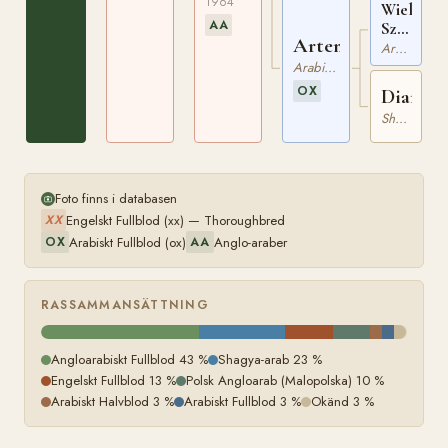
1964
Wielki
AA
Szlem
Artemis
ox
Arabiskt Fullblod
PASB
Arabiskt Halvblod
897
OX
Diana
Shagya-arab
Foto finns i databasen
Engelskt Fullblod (xx) — Thoroughbred
XX
Arabiskt Fullblod (ox)
Anglo-araber
OX
AA
RASSAMMANSÄTTNING
Angloarabiskt Fullblod 43 %
Shagya-arab 23 %
Engelskt Fullblod 13 %
Polsk Angloarab (Malopolska) 10 %
Arabiskt Halvblod 3 %
Arabiskt Fullblod 3 %
Okänd 3 %