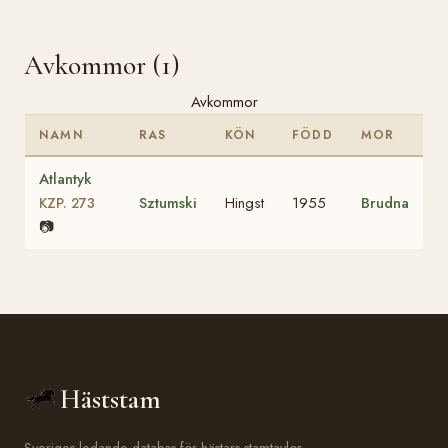
Avkommor (1)
Avkommor
NAMN
RAS
KÖN
FÖDD
MOR
Atlantyk
Sztumski
Hingst
1955
Brudna
KZP. 273
📷
Häststam
Sveriges ledande databas för hästars stamtavlor