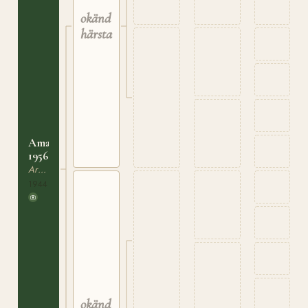
okänd
härstamning
Amant
1956
Ardenner
1944
okänd