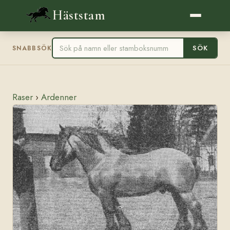
Häststam
SÖK
SNABBSÖK
Raser
›
Ardenner