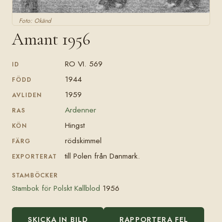
Foto: Okänd
Amant 1956
RO VI. 569
ID
1944
FÖDD
1959
AVLIDEN
Ardenner
RAS
Hingst
KÖN
rödskimmel
FÄRG
till Polen från Danmark.
EXPORTERAT
STAMBÖCKER
Stambok för Polskt Kallblod
1956
SKICKA IN BILD
RAPPORTERA FEL