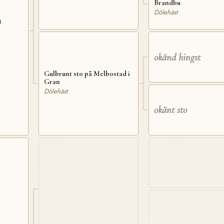
Brandbu
Dölehäst
n
okänd hingst
Gulbrunt sto på Melbostad i
Gran
Dölehäst
okänt sto