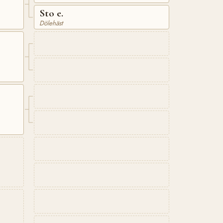
Sto e.
Dölehäst