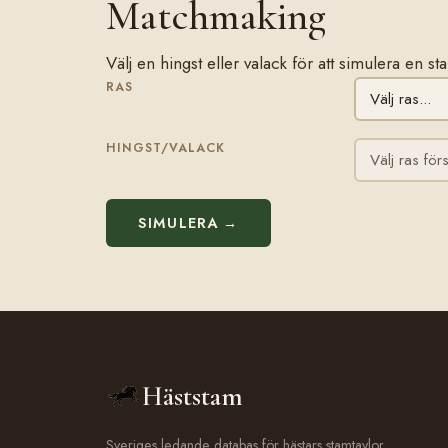
Matchmaking
Välj en hingst eller valack för att simulera en
RAS
HINGST/VALACK
SIMULERA →
Häststam
Sveriges ledande databas för hästars stamtavlor