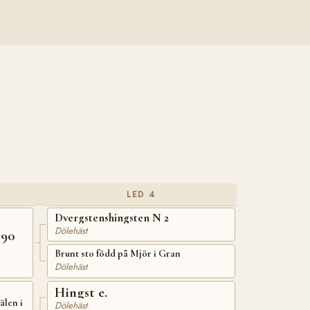
LED 4
Dvergstenshingsten N 2
Dölehäst
 90
Brunt sto född på Mjör i Gran
Dölehäst
Hingst e.
älen i
Dölehäst