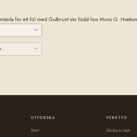
 stamtavla för ett föl med Gulbrunt sto född hos Mons G. Hvatt
UTFORSKA
VERKTYG
Start
Skicka in häst