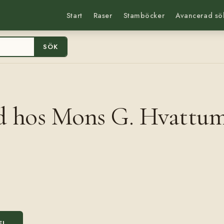
Start
Raser
Stamböcker
Avancerad sö
SÖK
dd hos Mons G. Hvattu
EL