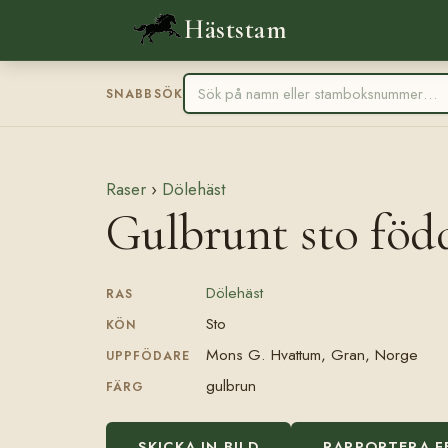
Häststam
SNABBSÖK
Raser
›
Dölehäst
Gulbrunt sto fö
Dölehäst
RAS
Sto
KÖN
Mons G. Hvattum, Gran, Norge
UPPFÖDARE
gulbrun
FÄRG
SKICKA IN BILD
RAPPORTERA F