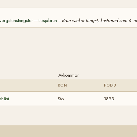
vergstenshingsten
Lesjabrun
Brun vacker hingst, kastrerad som 6- el
—
—
Avkommor
KÖN
FÖDD
ehäst
Sto
1893