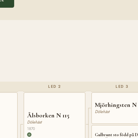
LED 2
LED 3
Mjörhingsten N
Dölehäst
Ålsborken N 115
Dölehäst
1870
Gulbrunt sto född på D