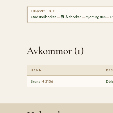
HINGSTLINJE
Stadstadborken
📷
Ålsborken
Mjörhingsten
D
—
—
—
Avkommor (1)
NAMN
RAS
Bruna
Döl
N 2106