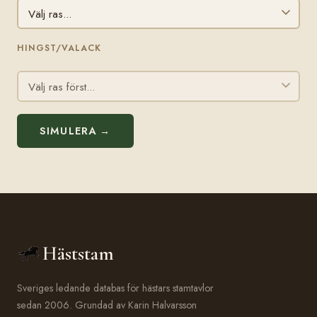
HINGST/VALACK
SIMULERA →
Häststam
Sveriges ledande databas för hästars stamtavlor
sedan 2006. Grundad av Karin Halvarsson