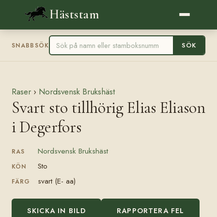
Häststam
SÖK
SNABBSÖK
Raser
›
Nordsvensk Brukshäst
Svart sto tillhörig Elias Eliason
i Degerfors
Nordsvensk Brukshäst
RAS
Sto
KÖN
svart (E- aa)
FÄRG
SKICKA IN BILD
RAPPORTERA FEL