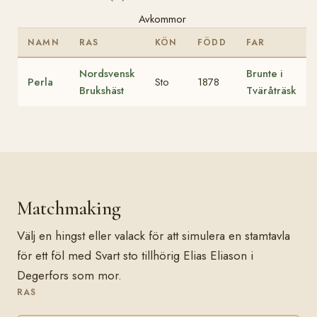
Avkommor
NAMN
RAS
KÖN
FÖDD
FAR
Nordsvensk
Brunte i
Perla
Sto
1878
Brukshäst
Tväråträsk
Matchmaking
Välj en hingst eller valack för att simulera en stamtavla
för ett föl med Svart sto tillhörig Elias Eliason i
Degerfors som mor.
RAS