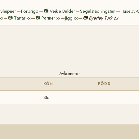
Sleipner
Forbrigd
📷
Veikle Balder
Segalstadhingsten
Huseby-
—
—
—
—
xx
📷
Tartar xx
📷
Partner xx
Jigg xx
📷
Byerley Turk ox
—
—
—
—
Avkommor
KÖN
FÖDD
Sto