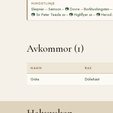
HINGSTLINJE
Sleipner
Samson
📷
Dovre
Borkhushingsten
—
—
—
—
📷
Sir Peter Teazle xx
📷
Highflyer xx
📷
Herod 
—
—
Avkommor (1)
NAMN
RAS
Göta
Dölehäst