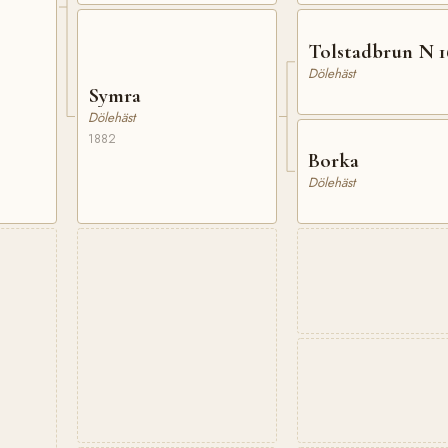
Tolstadbrun N 1
Dölehäst
Symra
Dölehäst
1882
Borka
Dölehäst