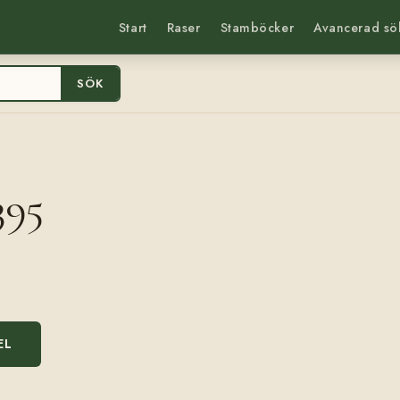
Start
Raser
Stamböcker
Avancerad sö
SÖK
395
EL