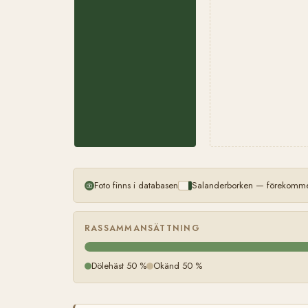
Foto finns i databasen
Salanderborken — förekommer
RASSAMMANSÄTTNING
Dölehäst 50 %
Okänd 50 %