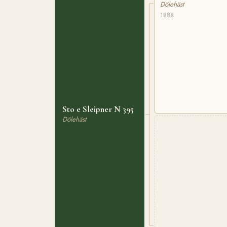
Dölehäst
1888
Sto e Sleipner N 395
Dölehäst