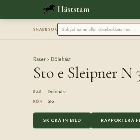
Häststam
SNABBSÖK
Raser
›
Dölehäst
Sto e Sleipner N 
Dölehäst
RAS
Sto
KÖN
SKICKA IN BILD
RAPPORTERA F