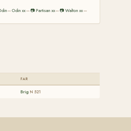
Odin
Odin xx
📷
Partisan xx
📷
Walton xx
—
—
—
—
FAR
Brig
N 521