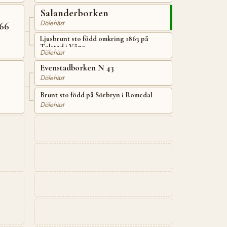
Salanderborken
Dölehäst
66
Ljusbrunt sto född omkring 1863 på
Tolstad i Våge
Dölehäst
Evenstadborken N 43
Dölehäst
Brunt sto född på Sörbryn i Romedal
Dölehäst