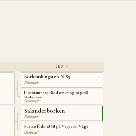
LED 4
Borkhushingsten N 85
Dölehäst
Ljusbrunt sto född omkring 1852 på
Holaaker
Dölehäst
Salanderborken
Dölehäst
Fuxsto född 1868 på Veggem i Våge
Dölehäst