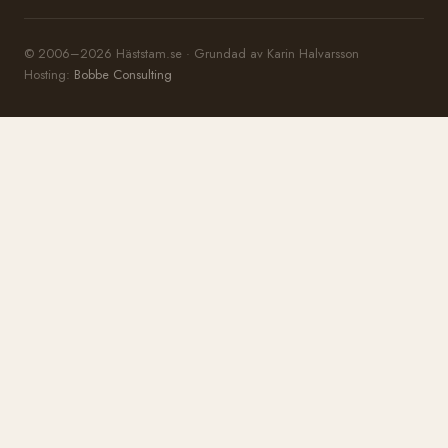
© 2006–2026 Häststam.se · Grundad av Karin Halvarsson
Hosting:
Bobbe Consulting