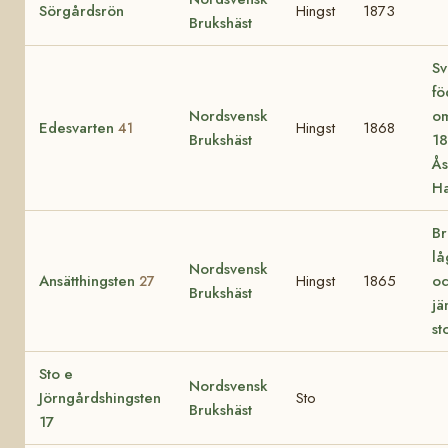
Sörgårdsrön
Hingst
1873
Brukshäst
Sv
fö
Nordsvensk
om
Edesvarten
Hingst
1868
41
Brukshäst
18
Ås
H
Br
lå
Nordsvensk
Ansätthingsten
Hingst
1865
oc
27
Brukshäst
jä
st
Sto e
Nordsvensk
Jörngårdshingsten
Sto
Brukshäst
17