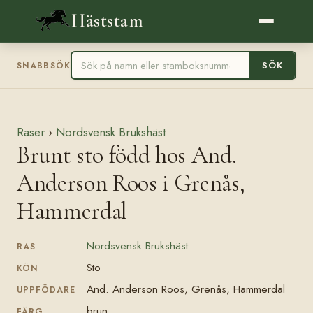
Häststam
SÖK
SNABBSÖK
Raser
›
Nordsvensk Brukshäst
Brunt sto född hos And.
Anderson Roos i Grenås,
Hammerdal
Nordsvensk Brukshäst
RAS
Sto
KÖN
And. Anderson Roos, Grenås, Hammerdal
UPPFÖDARE
brun
FÄRG