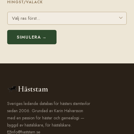
HINGST/VALACK
SIMULERA →
Häststam
Sveriges ledande databas för hästars stamtavlor
sedan 2006. Grundad av Karin Halvarsson
med en passion för hästar och genealogi —
byggd av hästälskare, för hästälskare.
info@haststam.se