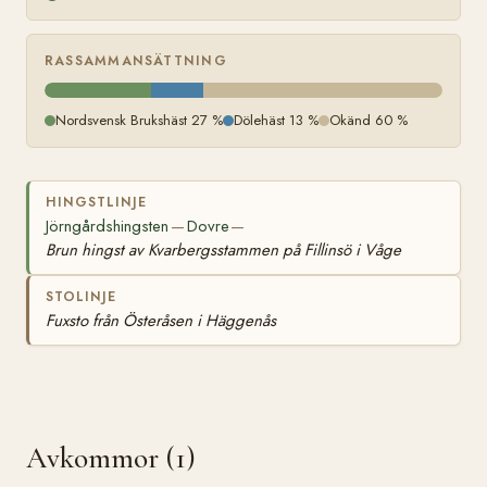
RASSAMMANSÄTTNING
Nordsvensk Brukshäst 27 %
Dölehäst 13 %
Okänd 60 %
HINGSTLINJE
Jörngårdshingsten
Dovre
—
—
Brun hingst av Kvarbergsstammen på Fillinsö i Våge
STOLINJE
Fuxsto från Österåsen i Häggenås
Avkommor (1)