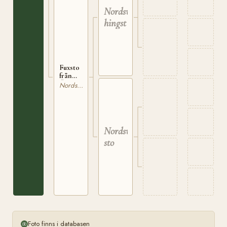
Roos
Nordsvensk
i
hingst
Grenås,
Hammerdal
Fuxsto
från
Österåsen
Nordsvensk Brukshäst
i
Häggenås
Nordsvenskt
sto
Foto finns i databasen