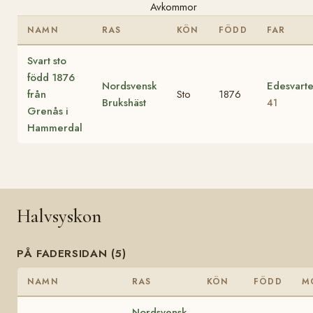
Avkommor
NAMN
RAS
KÖN
FÖDD
FAR
Svart sto
född 1876
Nordsvensk
Edesvart
från
Sto
1876
Brukshäst
41
Grenås i
Hammerdal
Halvsyskon
PÅ FADERSIDAN (5)
NAMN
RAS
KÖN
FÖDD
M
Nordsvensk