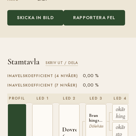
SKICKA IN BILD
RAPPORTERA FEL
Stamtavla
SKRIV UT / DELA
0,00 %
INAVELSKOEFFICIENT (4 NIVÅER)
0,00 %
INAVELSKOEFFICIENT (7 NIVÅER)
PROFIL
LED 1
LED 2
LED 3
LED 4
okänd
hingst
Brun
hingst
av
okänt
Dölehäst
Dovre
Kvarbergsstammen
sto
på