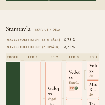
Stamtavla
SKRIV UT / DELA
0,78 %
INAVELSKOEFFICIENT (4 NIVÅER)
3,71 %
INAVELSKOEFFICIENT (7 NIVÅER)
PROFIL
LED 1
LED 2
LED 3
LED 4
Voltige
xx
Vedette
Engelskt Fullblod
xx
Engelskt Fullblod
Mrs
Galopin
XX
Ridgew
xx
xx
Engelskt Fullblod
Engelskt Fullblod
The
1872