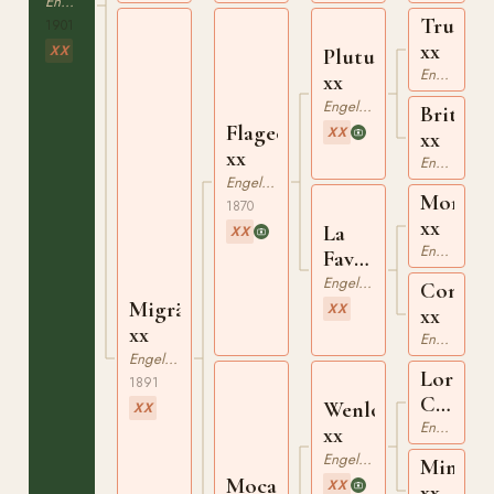
xx
Engelskt Fullblod
Trumpe
1901
xx
XX
Plutus
Engelskt Fullblod
xx
Engelskt Fullblod
Britann
Flageolet
XX
xx
xx
Engelskt Fullblod
Engelskt Fullblod
Monarq
1870
xx
La
XX
Engelskt Fullblod
Favorite
xx
Engelskt Fullblod
Consta
Migräne
XX
xx
xx
Engelskt Fullblod
Engelskt Fullblod
Lord
1891
Clifden
Wenlock
XX
xx
Engelskt Fullblod
xx
Engelskt Fullblod
Mineral
Mocassin
XX
xx