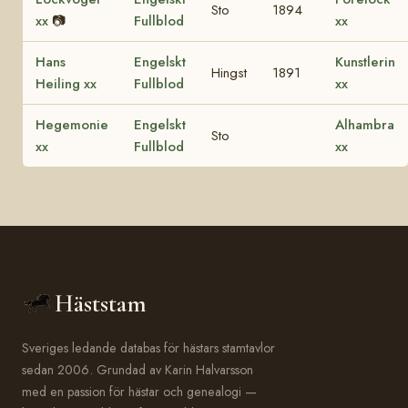
Sto
1894
xx
📷
Fullblod
xx
Hans
Engelskt
Kunstlerin
Hingst
1891
Heiling xx
Fullblod
xx
Hegemonie
Engelskt
Alhambra
Sto
xx
Fullblod
xx
Häststam
Sveriges ledande databas för hästars stamtavlor
sedan 2006. Grundad av Karin Halvarsson
med en passion för hästar och genealogi —