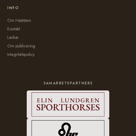
INFO
Om Häststam
Kontakt
Länkar
Om publicering
Integritetspolicy
SAMARBETSPARTNERS