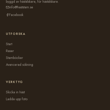
byggd av hästälskare, för hästälskare.
info@haststam.se
Facebook
UTFORSKA
Start
Raser
Stamböcker
Avancerad sökning
VERKTYG
Skicka in häst
Ladda upp foto