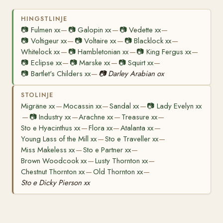
HINGSTLINJE
📷
Fulmen xx
📷
Galopin xx
📷
Vedette xx
—
—
—
📷
Voltigeur xx
📷
Voltaire xx
📷
Blacklock xx
—
—
—
Whitelock xx
📷
Hambletonian xx
📷
King Fergus xx
—
—
—
📷
Eclipse xx
📷
Marske xx
📷
Squirt xx
—
—
—
📷
Bartlet's Childers xx
📷
Darley Arabian ox
—
STOLINJE
Migräne xx
Mocassin xx
Sandal xx
📷
Lady Evelyn xx
—
—
—
📷
Industry xx
Arachne xx
Treasure xx
—
—
—
—
Sto e Hyacinthus xx
Flora xx
Atalanta xx
—
—
—
Young Lass of the Mill xx
Sto e Traveller xx
—
—
Miss Makeless xx
Sto e Partner xx
—
—
Brown Woodcook xx
Lusty Thornton xx
—
—
Chestnut Thornton xx
Old Thornton xx
—
—
Sto e Dicky Pierson xx