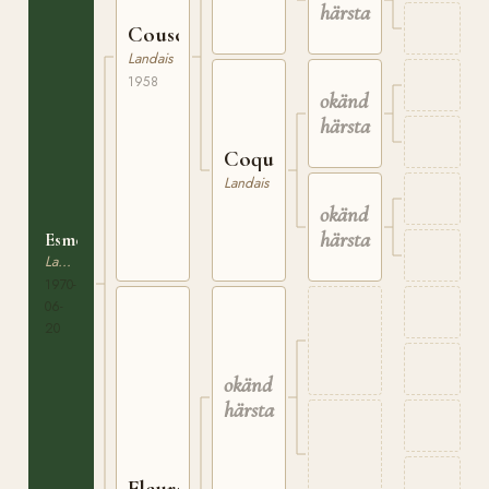
härstamning
Couscous
Landais
1958
okänd
härstamning
Coquette
Landais
okänd
härstamning
Esmeralda
Landais
1970-
06-
20
okänd
härstamning
Fleurette