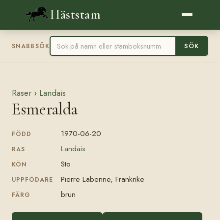
Häststam
SÖK
SNABBSÖK
Raser
›
Landais
Esmeralda
1970-06-20
FÖDD
Landais
RAS
Sto
KÖN
Pierre Labenne, Frankrike
UPPFÖDARE
brun
FÄRG