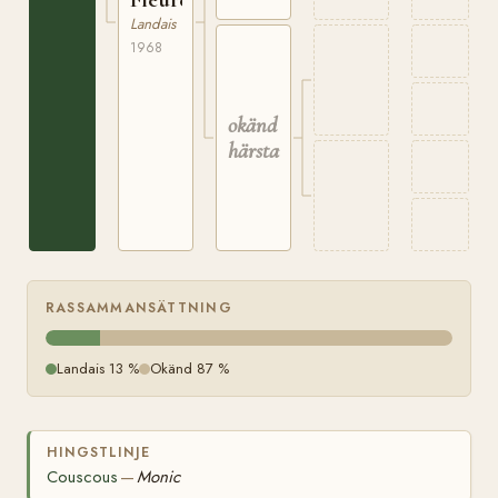
Landais
1968
okänd
härstamning
RASSAMMANSÄTTNING
Landais 13 %
Okänd 87 %
HINGSTLINJE
Couscous
Monic
—