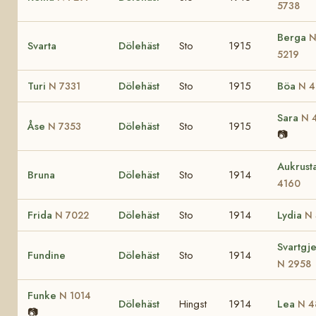
5738
Berga
Svarta
Dölehäst
Sto
1915
5219
Turi
Dölehäst
Sto
1915
Böa
N 7331
N 4
Sara
N 
Åse
Dölehäst
Sto
1915
N 7353
📷
Aukrust
Bruna
Dölehäst
Sto
1914
4160
Frida
Dölehäst
Sto
1914
Lydia
N 7022
N 
Svartgje
Fundine
Dölehäst
Sto
1914
N 2958
Funke
N 1014
Dölehäst
Hingst
1914
Lea
N 4
📷