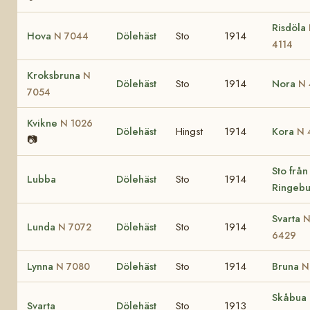
Risdöla
Hova
Dölehäst
Sto
1914
N 7044
4114
Kroksbruna
N
Dölehäst
Sto
1914
Nora
N 
7054
Kvikne
N 1026
Dölehäst
Hingst
1914
Kora
N 
📷
Sto från
Lubba
Dölehäst
Sto
1914
Ringeb
Svarta
Lunda
Dölehäst
Sto
1914
N 7072
6429
Lynna
Dölehäst
Sto
1914
Bruna
N 7080
N
Skåbua 
Svarta
Dölehäst
Sto
1913