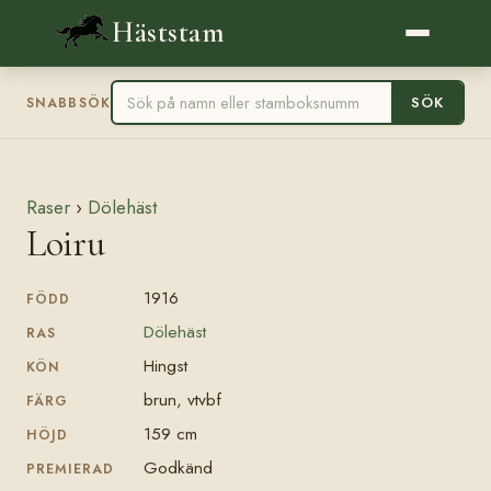
Häststam
SÖK
SNABBSÖK
Raser
›
Dölehäst
Loiru
1916
FÖDD
Dölehäst
RAS
Hingst
KÖN
brun, vtvbf
FÄRG
159 cm
HÖJD
Godkänd
PREMIERAD