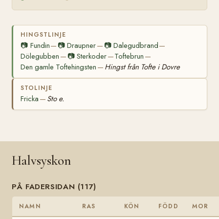
HINGSTLINJE
📷
Fundin
📷
Draupner
📷
Dalegudbrand
—
—
—
Dölegubben
📷
Sterkoder
Toftebrun
—
—
—
Den gamle Toftehingsten
Hingst från Tofte i Dovre
—
STOLINJE
Fricka
Sto e.
—
Halvsyskon
PÅ FADERSIDAN (117)
NAMN
RAS
KÖN
FÖDD
MOR