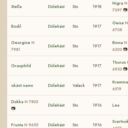
Nigra
N
Stella
Dölehäst
Sto
1918
📷
7097
Geisa
N
Bodil
Dölehäst
Sto
1917
6708
Georgine
Binna
N
N
Dölehäst
Sto
1917
📷
7981
6203
Thorun
Grauphild
Dölehäst
Sto
1917
📷
6953
Kvamm
okänt namn
Dölehäst
Valack
1917
6519
Dokka
N 7803
Dölehäst
Sto
1916
Lea
📷
Svartno
Frunta
Dölehäst
Sto
1916
N 9655