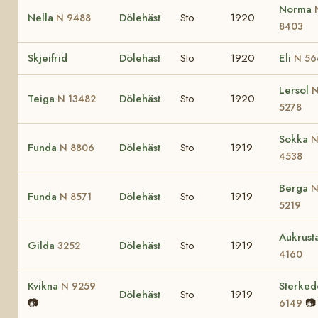
Norma
Nella
Dölehäst
Sto
1920
N 9488
8403
Skjeifrid
Dölehäst
Sto
1920
Eli
N 56
Lersol
Teiga
Dölehäst
Sto
1920
N 13482
5278
Sokka
Funda
Dölehäst
Sto
1919
N 8806
4538
Berga
Funda
Dölehäst
Sto
1919
N 8571
5219
Aukrust
Gilda
Dölehäst
Sto
1919
3252
4160
Kvikna
Sterked
N 9259
Dölehäst
Sto
1919
📷
📷
6149