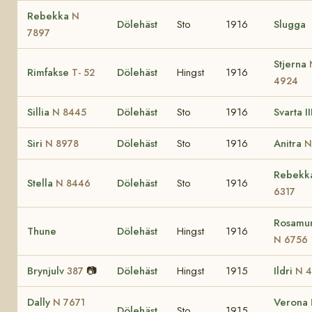
Rebekka
N
Dölehäst
Sto
1916
Slugga
7897
Stjerna
Rimfakse
Dölehäst
Hingst
1916
T- 52
4924
Sillia
Dölehäst
Sto
1916
Svarta II
N 8445
Siri
Dölehäst
Sto
1916
Anitra
N 8978
N
Rebekk
Stella
Dölehäst
Sto
1916
N 8446
6317
Rosamu
Thune
Dölehäst
Hingst
1916
N 6756
Brynjulv
📷
Dölehäst
Hingst
1915
Ildri
387
N 4
Dally
Verona
N 7671
Dölehäst
Sto
1915