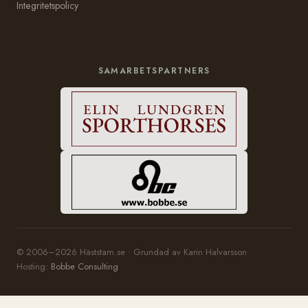
Integritetspolicy
SAMARBETSPARTNERS
© 2006–2026 Häststam.se · Grundad av Karin Halvarsson
Hosting:
Bobbe Consulting