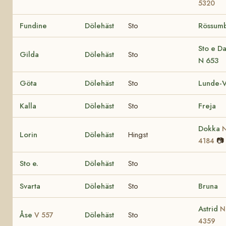
5320
Fundine
Dölehäst
Sto
Rössum
Sto e D
Gilda
Dölehäst
Sto
N 653
Göta
Dölehäst
Sto
Lunde-V
Kalla
Dölehäst
Sto
Freja
Dokka
Lorin
Dölehäst
Hingst
📷
4184
Sto e.
Dölehäst
Sto
Svarta
Dölehäst
Sto
Bruna
Astrid
N
Åse
Dölehäst
Sto
V 557
4359