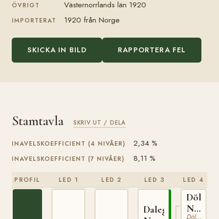
Västernorrlands län 1920
ÖVRIGT
1920 från Norge
IMPORTERAT
SKICKA IN BILD
RAPPORTERA FEL
Stamtavla
SKRIV UT / DELA
2,34 %
INAVELSKOEFFICIENT (4 NIVÅER)
8,11 %
INAVELSKOEFFICIENT (7 NIVÅER)
PROFIL
LED 1
LED 2
LED 3
LED 4
Dölegu
N
Dalegudbrand
Dölehäst