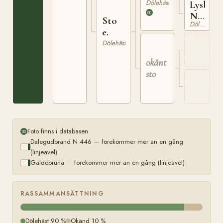
N
Dölehäst
Lysbru
620
N
Sto
Dölehäst
750
e.
Dölehäst
okänt
sto
Foto finns i databasen
Dalegudbrand N 446 — förekommer mer än en gång
(linjeavel)
Galdebruna — förekommer mer än en gång (linjeavel)
RASSAMMANSÄTTNING
Dölehäst 90 %
Okänd 10 %