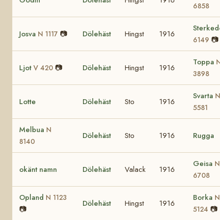
6858
Sterked
Josva
📷
Dölehäst
Hingst
1916
N 1117
📷
6149
Toppa
Ljot
📷
Dölehäst
Hingst
1916
V 420
3898
Svarta
Lotte
Dölehäst
Sto
1916
5581
Melbua
N
Dölehäst
Sto
1916
Rugga
8140
Geisa
N
okänt namn
Dölehäst
Valack
1916
6708
Opland
Borka
N 1123
N
Dölehäst
Hingst
1916
📷
📷
5124