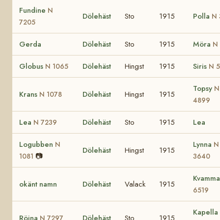
Fundine
N
Dölehäst
Sto
1915
Polla
N 
7205
Gerda
Dölehäst
Sto
1915
Möra
N
Globus
Dölehäst
Hingst
1915
Siris
N 1065
N 
Topsy
N
Krans
Dölehäst
Hingst
1915
N 1078
4899
Lea
Dölehäst
Sto
1915
Lea
N 7239
Logubben
Lynna
N
N
Dölehäst
Hingst
1915
📷
1081
3640
Kvamm
okänt namn
Dölehäst
Valack
1915
6519
Kapella
Röina
Dölehäst
Sto
1915
N 7297