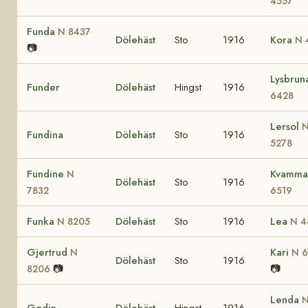
4557
Funda
N 8437
Dölehäst
Sto
1916
Kora
N 
📷
Lysbru
Funder
Dölehäst
Hingst
1916
6428
Lersol
Fundina
Dölehäst
Sto
1916
5278
Fundine
Kvamm
N
Dölehäst
Sto
1916
7832
6519
Funka
Dölehäst
Sto
1916
Lea
N 8205
N 4
Gjertrud
Kari
N
N 
Dölehäst
Sto
1916
📷
📷
8206
Lenda
Godin
Dölehäst
Hingst
1916