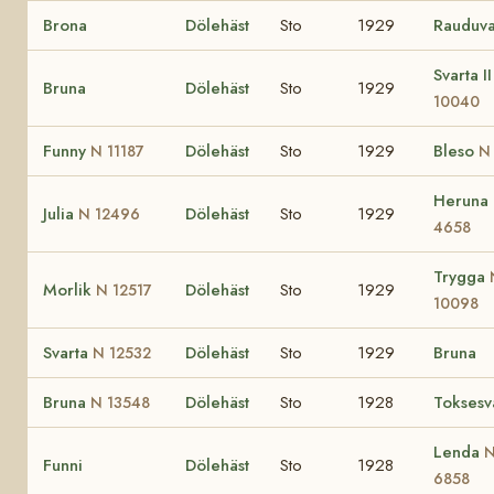
Brona
Dölehäst
Sto
1929
Rauduv
Svarta I
Bruna
Dölehäst
Sto
1929
10040
Funny
Dölehäst
Sto
1929
Bleso
N 11187
N
Heruna
Julia
Dölehäst
Sto
1929
N 12496
4658
Trygga
Morlik
Dölehäst
Sto
1929
N 12517
10098
Svarta
Dölehäst
Sto
1929
Bruna
N 12532
Bruna
Dölehäst
Sto
1928
Toksesv
N 13548
Lenda
Funni
Dölehäst
Sto
1928
6858