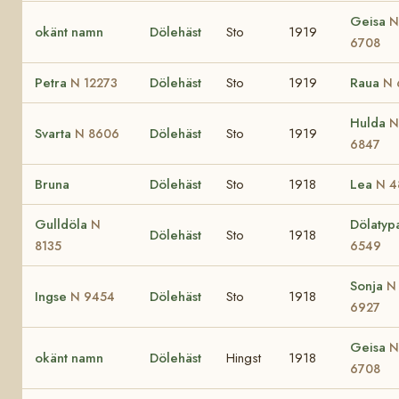
Geisa
N
okänt namn
Dölehäst
Sto
1919
6708
Petra
Dölehäst
Sto
1919
Raua
N 12273
N 
Hulda
N
Svarta
Dölehäst
Sto
1919
N 8606
6847
Bruna
Dölehäst
Sto
1918
Lea
N 4
Gulldöla
Dölaty
N
Dölehäst
Sto
1918
8135
6549
Sonja
N
Ingse
Dölehäst
Sto
1918
N 9454
6927
Geisa
N
okänt namn
Dölehäst
Hingst
1918
6708