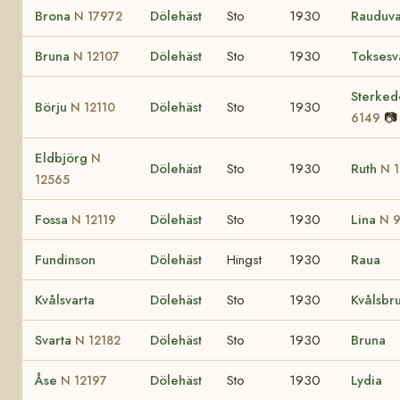
Brona
Dölehäst
Sto
1930
Rauduv
N 17972
Bruna
Dölehäst
Sto
1930
Toksesv
N 12107
Sterked
Börju
Dölehäst
Sto
1930
N 12110
📷
6149
Eldbjörg
N
Dölehäst
Sto
1930
Ruth
N 1
12565
Fossa
Dölehäst
Sto
1930
Lina
N 12119
N 
Fundinson
Dölehäst
Hingst
1930
Raua
Kvålsvarta
Dölehäst
Sto
1930
Kvålsbr
Svarta
Dölehäst
Sto
1930
Bruna
N 12182
Åse
Dölehäst
Sto
1930
Lydia
N 12197