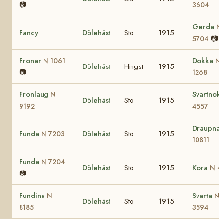
📷
3604
Gerda
Fancy
Dölehäst
Sto
1915
📷
5704
Fronar
Dokka
N 1061
Dölehäst
Hingst
1915
📷
1268
Fronlaug
Svartno
N
Dölehäst
Sto
1915
9192
4557
Draupn
Funda
Dölehäst
Sto
1915
N 7203
10811
Funda
N 7204
Dölehäst
Sto
1915
Kora
N 
📷
Fundina
Svarta
N
Dölehäst
Sto
1915
8185
3594