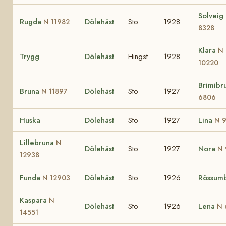
Solveig
Rugda
Dölehäst
Sto
1928
N 11982
8328
Klara
N
Trygg
Dölehäst
Hingst
1928
10220
Brimibr
Bruna
Dölehäst
Sto
1927
N 11897
6806
Huska
Dölehäst
Sto
1927
Lina
N 
Lillebruna
N
Dölehäst
Sto
1927
Nora
N 
12938
Funda
Dölehäst
Sto
1926
Rössum
N 12903
Kaspara
N
Dölehäst
Sto
1926
Lena
N 
14551