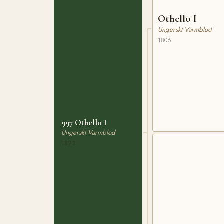
Othello I
Ungerskt Varmblod
1806
997 Othello I
Ungerskt Varmblod
1823