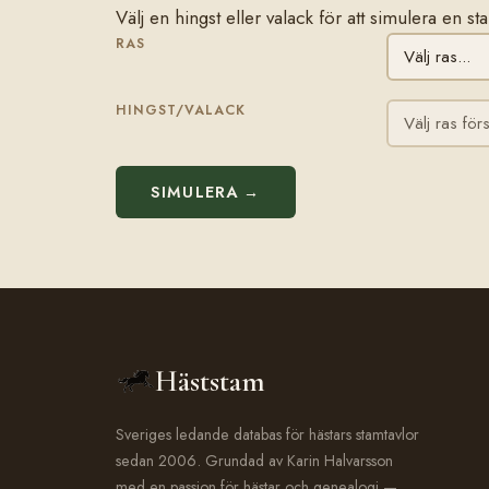
Välj en hingst eller valack för att simulera en 
RAS
HINGST/VALACK
SIMULERA →
Häststam
Sveriges ledande databas för hästars stamtavlor
sedan 2006. Grundad av Karin Halvarsson
med en passion för hästar och genealogi —