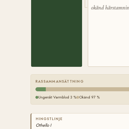
okänd härstamni
RASSAMMANSÄTTNING
Ungerskt Varmblod 3 %
Okänd 97 %
HINGSTLINJE
Othello I