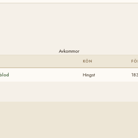
Avkommor
KÖN
FÖ
blod
Hingst
18