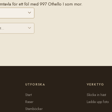
stamtavla för ett föl med 997 Othello I som mor.
UTFORSKA
VERKTYG
Start
Skicka in häst
Raser
Ladda upp foto
Stamböcker