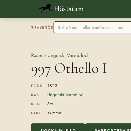
Häststam
SNABBSÖK
Raser
›
Ungerskt Varmblod
997 Othello I
1823
FÖDD
Ungerskt Varmblod
RAS
Sto
KÖN
skimmel
FÄRG
SKICKA IN BILD
RAPPORTERA F