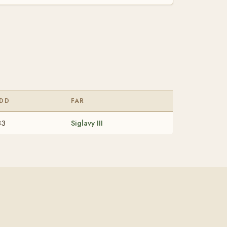
DD
FAR
33
Siglavy III