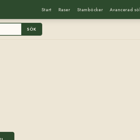
Start
Raser
Stamböcker
Avancerad sö
SÖK
EL