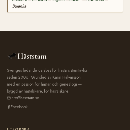
Bulanka
Häststam
Sveriges ledande databas för hästars stamtavlor
sedan 2006. Grundad av Karin Halvarsson
med en passion för hästar och genealogi —
byggd av hästälskare, för hästälskare.
info@haststam.se
Facebook
UTFORSKA