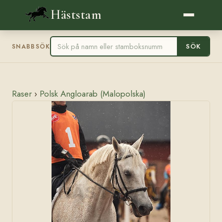
Häststam
SÖK
SNABBSÖK
Raser
›
Polsk Angloarab (Malopolska)