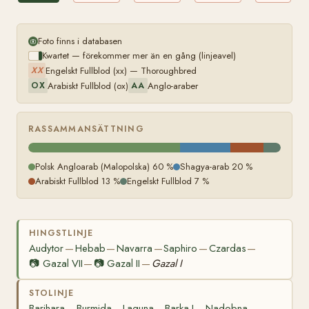
Foto finns i databasen
Kwartet — förekommer mer än en gång (linjeavel)
Engelskt Fullblod (xx) — Thoroughbred
XX
Arabiskt Fullblod (ox)
Anglo-araber
OX
AA
RASSAMMANSÄTTNING
Polsk Angloarab (Malopolska) 60 %
Shagya-arab 20 %
Arabiskt Fullblod 13 %
Engelskt Fullblod 7 %
HINGSTLINJE
Audytor
Hebab
Navarra
Saphiro
Czardas
—
—
—
—
—
📷
Gazal VII
📷
Gazal II
Gazal I
—
—
STOLINJE
Barihara
Burmida
Laguna
Barka I
Nadobna
—
—
—
—
—