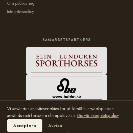
Om publicering
Integritetspolicy
SAMARBETSPARTNERS
Vi använder analyticscookies för att förstå hur webbplatsen
används och förbättra din upplevelse.
Läs vår integritetspolicy
.
© 2006–2026 Häststam.se · Grundad av Karin Halvarsson
Hosting:
Bobbe Consulting
Acceptera
Avvisa