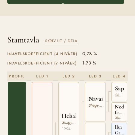
Stamtavla
SKRIV UT / DELA
0,78 %
INAVELSKOEFFICIENT (4 NIVÅER)
1,73 %
INAVELSKOEFFICIENT (7 NIVÅER)
PROFIL
LED 1
LED 2
LED 3
LED 4
Saphiro
Shagya-arab
Navarra
Shagya-arab
Nedda
(e.24
Hebab
Shagya-arab
Jussuf
Shagya-arab
VII)
Ibn
1994
Galal