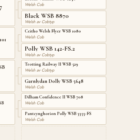
Welsh Cob
7
Black WSB 8870
Welsh av Cobtyp
Ceitho Welsh Flyer WSB 1080
Welsh Cob
101
Polly WSB 142-FS.2
Welsh av Cobtyp
Trotting Railway II WSB 529
WSB
Welsh av Cobtyp
Garnlydan Dolly WSB 5648
Welsh Cob
Dilham Confidence II WSB 708
Welsh Cob
SB
Pantcynghorion Polly WSB 3355-FS
Welsh Cob