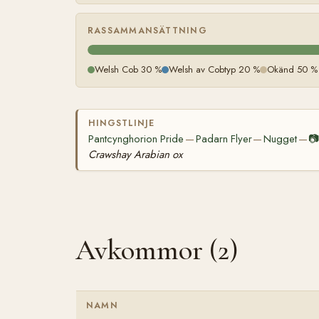
RASSAMMANSÄTTNING
Welsh Cob 30 %
Welsh av Cobtyp 20 %
Okänd 50 %
HINGSTLINJE
Pantcynghorion Pride
Padarn Flyer
Nugget

—
—
—
Crawshay Arabian ox
Avkommor (2)
NAMN