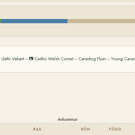

Llethi Valiant
📷
Ceitho Welsh Comet
Caradog Flyer
Young Cara
—
—
—
Avkommor
RAS
KÖN
FÖDD