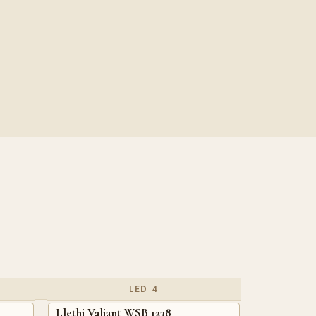
LED 4
Llethi Valiant WSB 1238