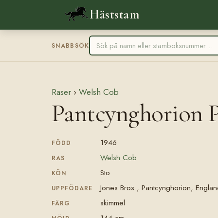
Häststam
SNABBSÖK
Raser
›
Welsh Cob
Pantcynghorion P
1946
FÖDD
Welsh Cob
RAS
Sto
KÖN
Jones Bros., Pantcynghorion, Englan
UPPFÖDARE
skimmel
FÄRG
144 cm