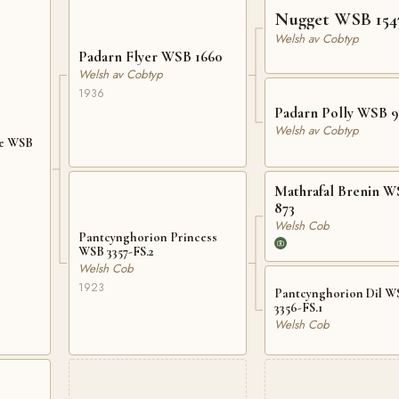
Nugget WSB 154
Welsh av Cobtyp
Padarn Flyer WSB 1660
Welsh av Cobtyp
1936
Padarn Polly WSB 9
Welsh av Cobtyp
de WSB
Mathrafal Brenin 
873
Welsh Cob
Pantcynghorion Princess
WSB 3357-FS.2
Welsh Cob
1923
Pantcynghorion Dil W
3356-FS.1
Welsh Cob