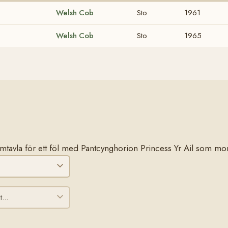
Welsh Cob
Sto
1961
Welsh Cob
Sto
1965
stamtavla för ett föl med Pantcynghorion Princess Yr Ail som mor