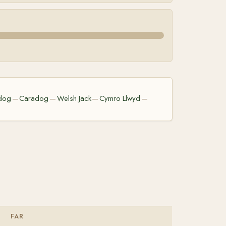
dog
Caradog
Welsh Jack
Cymro Llwyd
—
—
—
—
FAR