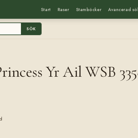
Start
Raser
Stamböcker
Avancerad sö
SÖK
rincess Yr Ail WSB 33
d