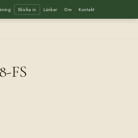
kning
Skicka in
Länkar
Om
Kontakt
58-FS