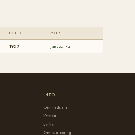
FÖDD
MOR
1932
Janczarka
INFO
Om Häststam
Kontakt
Länkar
Om publicering