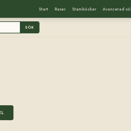
Start
Raser
Stamböcker
Avancerad sö
SÖK
EL