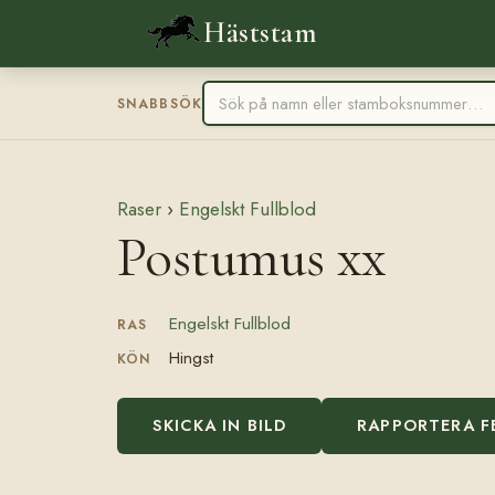
Häststam
SNABBSÖK
Raser
›
Engelskt Fullblod
Postumus xx
Engelskt Fullblod
RAS
Hingst
KÖN
SKICKA IN BILD
RAPPORTERA F