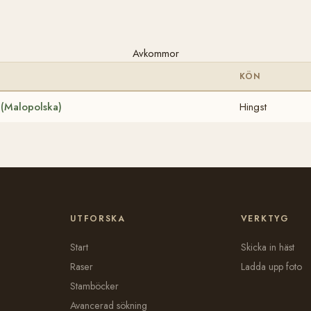
Avkommor
KÖN
 (Malopolska)
Hingst
UTFORSKA
VERKTYG
Start
Skicka in häst
Raser
Ladda upp foto
Stamböcker
Avancerad sökning