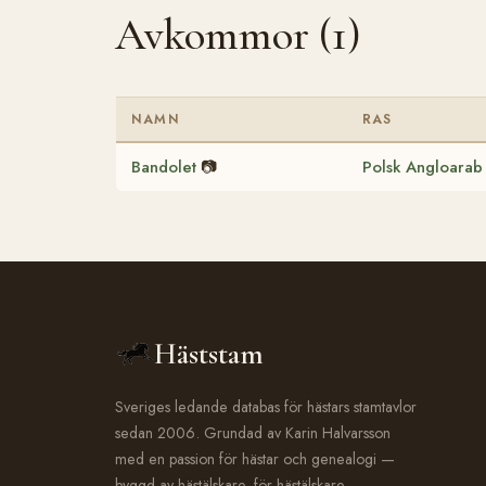
Avkommor (1)
NAMN
RAS
Bandolet
📷
Polsk Angloarab
Häststam
Sveriges ledande databas för hästars stamtavlor
sedan 2006. Grundad av Karin Halvarsson
med en passion för hästar och genealogi —
byggd av hästälskare, för hästälskare.