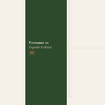
Postumus xx
Engelskt Fullblod
XX