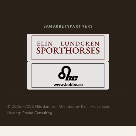
SAMARBETSPARTNERS
© 2006–2026 Häststam.se · Grundad av Karin Halvarsson
Hosting:
Bobbe Consulting