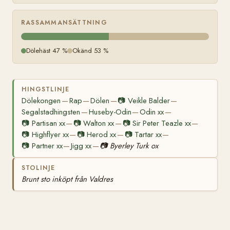
RASSAMMANSÄTTNING
Dölehäst 47 %
Okänd 53 %
HINGSTLINJE
Dölekongen
Rap
Dölen
📷
Veikle Balder
—
—
—
—
Segalstadhingsten
Huseby-Odin
Odin xx
—
—
—
📷
Partisan xx
📷
Walton xx
📷
Sir Peter Teazle xx
—
—
—
📷
Highflyer xx
📷
Herod xx
📷
Tartar xx
—
—
—
📷
Partner xx
Jigg xx
📷
Byerley Turk ox
—
—
STOLINJE
Brunt sto inköpt från Valdres