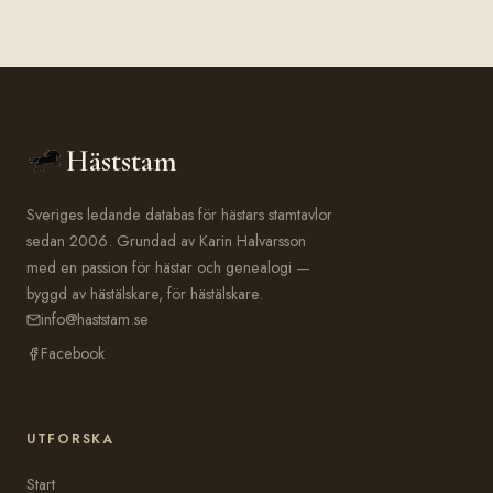
Häststam
Sveriges ledande databas för hästars stamtavlor
sedan 2006. Grundad av Karin Halvarsson
med en passion för hästar och genealogi —
byggd av hästälskare, för hästälskare.
info@haststam.se
Facebook
UTFORSKA
Start