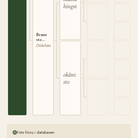
hingst
Brunt
sto
inköpt
Dölehäst
från
Valdres
okänt
sto
Foto finns i databasen