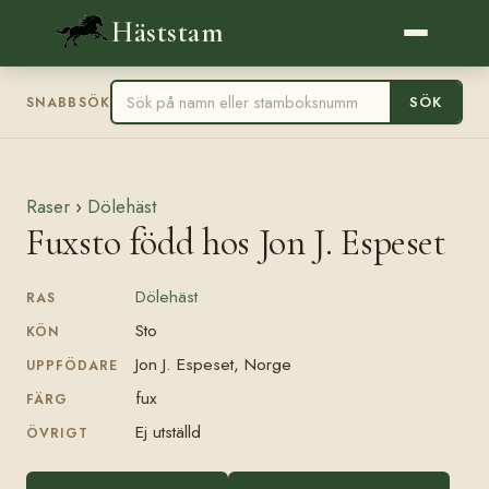
Häststam
SÖK
SNABBSÖK
Raser
›
Dölehäst
Fuxsto född hos Jon J. Espeset
Dölehäst
RAS
Sto
KÖN
Jon J. Espeset, Norge
UPPFÖDARE
fux
FÄRG
Ej utställd
ÖVRIGT