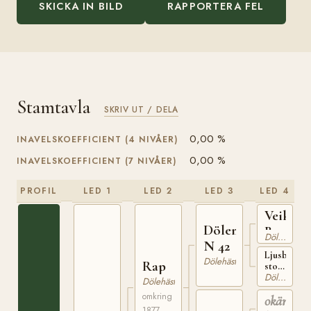
SKICKA IN BILD
RAPPORTERA FEL
Stamtavla
SKRIV UT / DELA
0,00 %
INAVELSKOEFFICIENT (4 NIVÅER)
0,00 %
INAVELSKOEFFICIENT (7 NIVÅER)
PROFIL
LED 1
LED 2
LED 3
LED 4
Veikle
Dölen
Balder
Dölehäst
N 42
N 4
Ljusbrunt
Dölehäst
Rap
sto
Dölehäst
född
Dölehäst
1852
omkring
okänd
på
1877
Hundorp