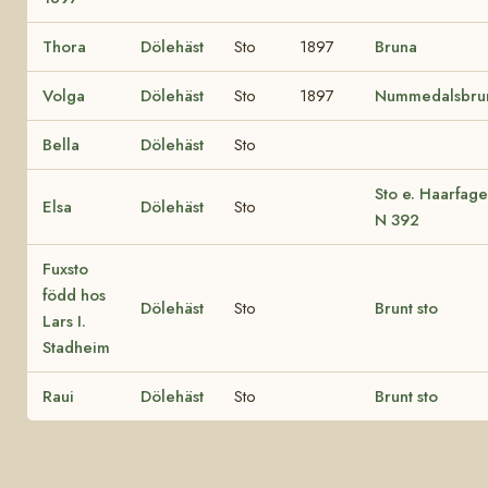
Thora
Dölehäst
Sto
1897
Bruna
Volga
Dölehäst
Sto
1897
Nummedalsbru
Bella
Dölehäst
Sto
Sto e. Haarfage
Elsa
Dölehäst
Sto
N 392
Fuxsto
född hos
Dölehäst
Sto
Brunt sto
Lars I.
Stadheim
Raui
Dölehäst
Sto
Brunt sto