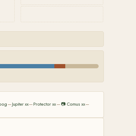
bog
Jupiter xx
Protector xx
📷
Comus xx
—
—
—
—