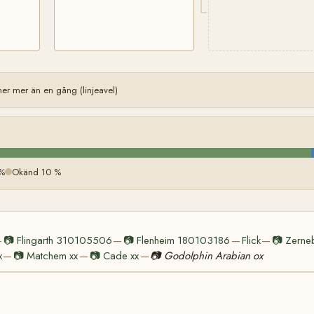
 mer än en gång (linjeavel)
 %
Okänd 10 %
📷
Flingarth 310105506
📷
Flenheim 180103186
Flick
📷
Zerne
—
—
—
—
x
📷
Matchem xx
📷
Cade xx
📷
Godolphin Arabian ox
—
—
—