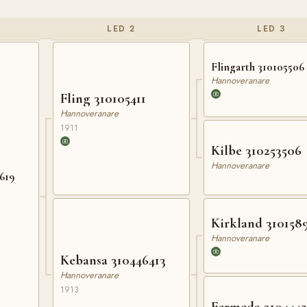
LED 2
LED 3
Flingarth 310105506
Hannoveranare
Fling 310105411
Hannoveranare
1911
Kilbe 310253506
Hannoveranare
619
Kirkland 310158
Hannoveranare
Kebansa 310446413
Hannoveranare
1913
Fermeda 310444