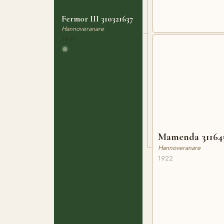
Fermor III 310321637
Hannoveranare
1937
Mamenda 31164
Hannoveranare
1922