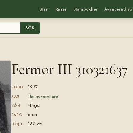
Start
Raser
Stamböcker
Avancerad sö
SÖK
Fermor III 310321637
1937
FÖDD
Hannoveranare
RAS
Hingst
KÖN
brun
FÄRG
160 cm
HÖJD