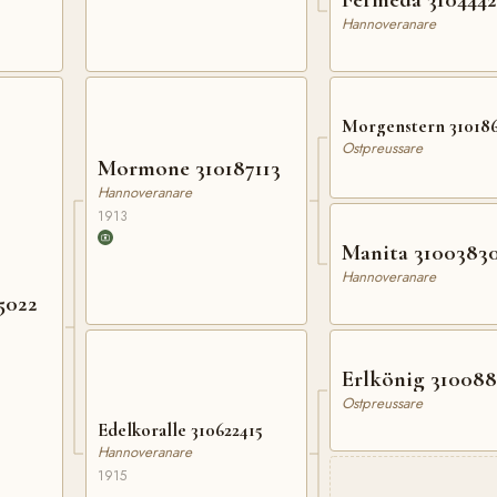
Hannoveranare
Morgenstern 31018
Ostpreussare
Mormone 310187113
Hannoveranare
1913
Manita 3100383
Hannoveranare
5022
Erlkönig 31008
Ostpreussare
Edelkoralle 310622415
Hannoveranare
1915