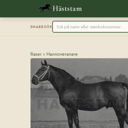
Häststam
SNABBSÖK
Raser
›
Hannoveranare