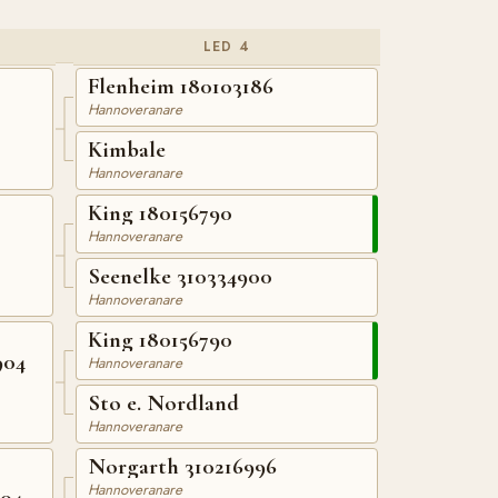
LED 4
Flenheim 180103186
Hannoveranare
Kimbale
Hannoveranare
King 180156790
Hannoveranare
Seenelke 310334900
Hannoveranare
King 180156790
904
Hannoveranare
Sto e. Nordland
Hannoveranare
Norgarth 310216996
Hannoveranare
204