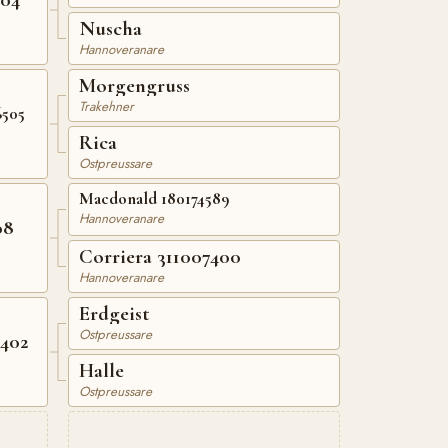
Nuscha
Hannoveranare
Morgengruss
Trakehner
6505
Rica
Ostpreussare
Macdonald 180174589
Hannoveranare
08
Corriera 311007400
Hannoveranare
Erdgeist
Ostpreussare
8402
Halle
Ostpreussare