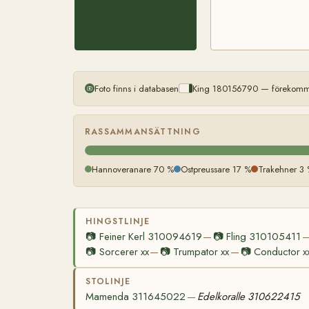
Foto finns i databasen
King 180156790 — förekommer
RASSAMMANSÄTTNING
Hannoveranare 70 %
Ostpreussare 17 %
Trakehner 3
HINGSTLINJE
📷
Feiner Kerl 310094619
📷
Fling 310105411
—
📷
Sorcerer xx
📷
Trumpator xx
📷
Conductor x
—
—
STOLINJE
Mamenda 311645022
Edelkoralle 310622415
—